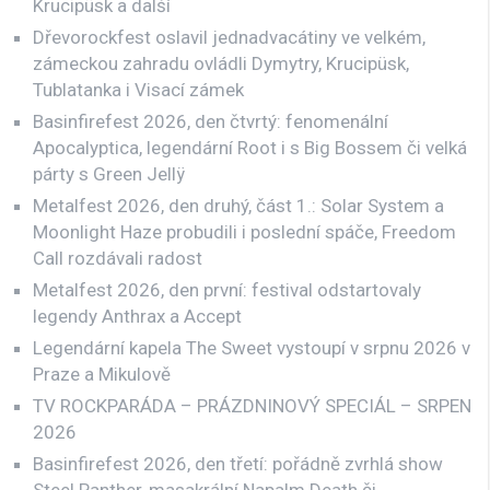
Krucipüsk a další
Dřevorockfest oslavil jednadvacátiny ve velkém,
zámeckou zahradu ovládli Dymytry, Krucipüsk,
Tublatanka i Visací zámek
Basinfirefest 2026, den čtvrtý: fenomenální
Apocalyptica, legendární Root i s Big Bossem či velká
párty s Green Jellÿ
Metalfest 2026, den druhý, část 1.: Solar System a
Moonlight Haze probudili i poslední spáče, Freedom
Call rozdávali radost
Metalfest 2026, den první: festival odstartovaly
legendy Anthrax a Accept
Legendární kapela The Sweet vystoupí v srpnu 2026 v
Praze a Mikulově
TV ROCKPARÁDA – PRÁZDNINOVÝ SPECIÁL – SRPEN
2026
Basinfirefest 2026, den třetí: pořádně zvrhlá show
Steel Panther, masakrální Napalm Death či