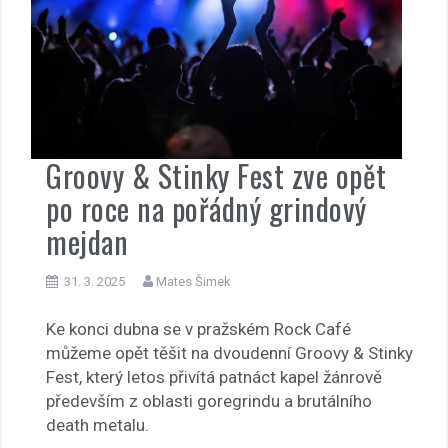
Groovy & Stinky Fest zve opět
po roce na pořádný grindový
mejdan
31. 3. 2025
Mates Šimek
Ke konci dubna se v pražském Rock Café
můžeme opět těšit na dvoudenní Groovy & Stinky
Fest, který letos přivítá patnáct kapel žánrově
především z oblasti goregrindu a brutálního
death metalu.