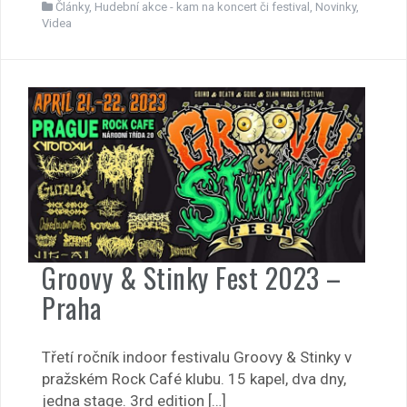
Články
,
Hudební akce - kam na koncert či festival
,
Novinky
,
Videa
Groovy & Stinky Fest 2023 –
Praha
Třetí ročník indoor festivalu Groovy & Stinky v
pražském Rock Café klubu. 15 kapel, dva dny,
jedna stage. 3rd edition […]