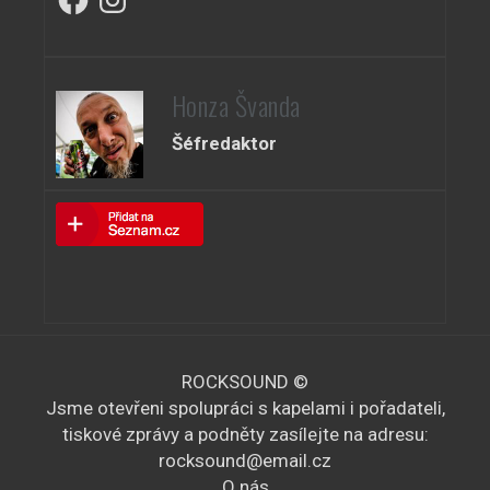
Honza Švanda
Šéfredaktor
ROCKSOUND ©
Jsme otevřeni spolupráci s kapelami i pořadateli,
tiskové zprávy a podněty zasílejte na adresu:
rocksound@email.cz
O nás