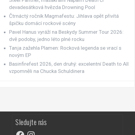
devadesátková hvězda Drowning Pool
Čtrnáctý ročník Magmafestu: Jihlava opět přivítá
špičku domácí rockové scény
Pavel Hanus vyráží na Beskydy Summer Tour 2026:
dvě podoby, jedno léto plné rocku
Tanja zažehla Plamen: Rocková legenda se vrací s
novým EP
Basinfirefest 2026, den druhý: excelentní Death to All
vzpomněli na Chucka Schuldinera
Sledujte nás
Facebook
Instagram