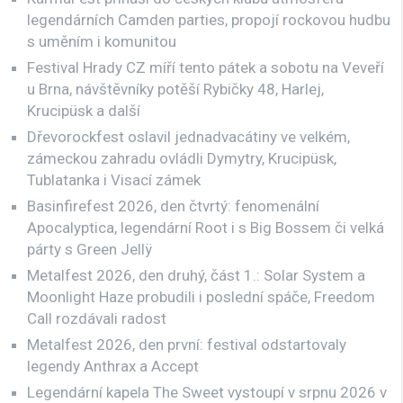
legendárních Camden parties, propojí rockovou hudbu
s uměním i komunitou
Festival Hrady CZ míří tento pátek a sobotu na Veveří
u Brna, návštěvníky potěší Rybičky 48, Harlej,
Krucipüsk a další
Dřevorockfest oslavil jednadvacátiny ve velkém,
zámeckou zahradu ovládli Dymytry, Krucipüsk,
Tublatanka i Visací zámek
Basinfirefest 2026, den čtvrtý: fenomenální
Apocalyptica, legendární Root i s Big Bossem či velká
párty s Green Jellÿ
Metalfest 2026, den druhý, část 1.: Solar System a
Moonlight Haze probudili i poslední spáče, Freedom
Call rozdávali radost
Metalfest 2026, den první: festival odstartovaly
legendy Anthrax a Accept
Legendární kapela The Sweet vystoupí v srpnu 2026 v