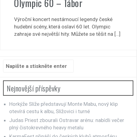
Olympic 60 – Tábor
Výroční koncert nestárnoucí legendy české
hudební scény, která oslaví 60 let. Olympic
zahraje své největší hity. Můžete se těšit na […]
Hledat:
Nejnovější příspěvky
Horkýže Slíže představují Monte Mabu, nový klip
otevírá cestu k albu, Slížovici i turné
Judas Priest zbourali Ostravar arénu: nabídli večer
plný čistokrevného heavy metalu
KarmaFest přináší do českých klubů atmosféru