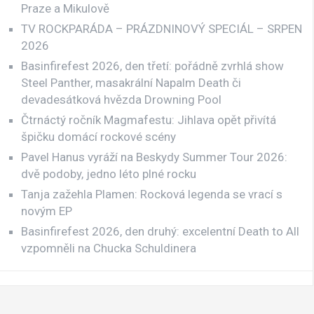
Praze a Mikulově
TV ROCKPARÁDA – PRÁZDNINOVÝ SPECIÁL – SRPEN
2026
Basinfirefest 2026, den třetí: pořádně zvrhlá show
Steel Panther, masakrální Napalm Death či
devadesátková hvězda Drowning Pool
Čtrnáctý ročník Magmafestu: Jihlava opět přivítá
špičku domácí rockové scény
Pavel Hanus vyráží na Beskydy Summer Tour 2026:
dvě podoby, jedno léto plné rocku
Tanja zažehla Plamen: Rocková legenda se vrací s
novým EP
Basinfirefest 2026, den druhý: excelentní Death to All
vzpomněli na Chucka Schuldinera