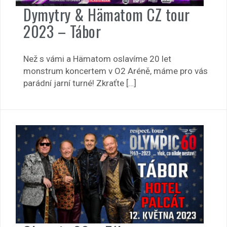
Dymytry & Hämatom CZ tour
2023 – Tábor
Než s vámi a Hämatom oslavíme 20 let
monstrum koncertem v O2 Aréně, máme pro vás
parádní jarní turné! Zkraťte […]