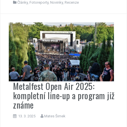
Články
,
Fotoreporty
,
Novinky
,
Recenze
Metalfest Open Air 2025:
kompletní line-up a program již
známe
13. 3. 2025
Mates Šimek