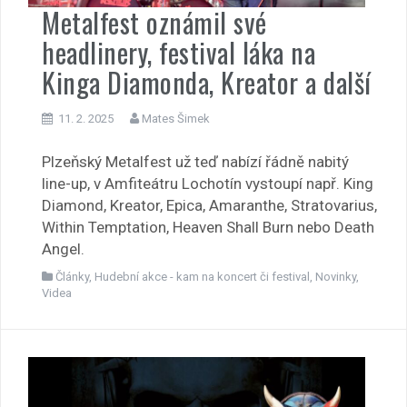
Metalfest oznámil své
headlinery, festival láka na
Kinga Diamonda, Kreator a další
11. 2. 2025
Mates Šimek
Plzeňský Metalfest už teď nabízí řádně nabitý
line-up, v Amfiteátru Lochotín vystoupí např. King
Diamond, Kreator, Epica, Amaranthe, Stratovarius,
Within Temptation, Heaven Shall Burn nebo Death
Angel.
Články
,
Hudební akce - kam na koncert či festival
,
Novinky
,
Videa