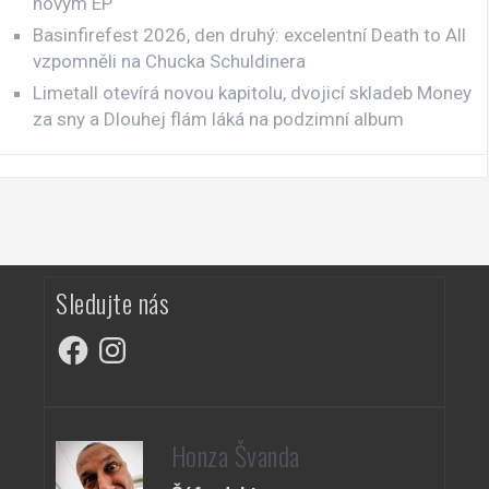
novým EP
Basinfirefest 2026, den druhý: excelentní Death to All
vzpomněli na Chucka Schuldinera
Limetall otevírá novou kapitolu, dvojicí skladeb Money
za sny a Dlouhej flám láká na podzimní album
Sledujte nás
Facebook
Instagram
Honza Švanda