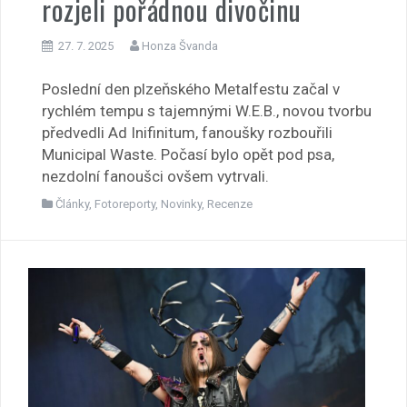
rozjeli pořádnou divočinu
27. 7. 2025
Honza Švanda
Poslední den plzeňského Metalfestu začal v
rychlém tempu s tajemnými W.E.B., novou tvorbu
předvedli Ad Inifinitum, fanoušky rozbouřili
Municipal Waste. Počasí bylo opět pod psa,
nezdolní fanoušci ovšem vytrvali.
Články
,
Fotoreporty
,
Novinky
,
Recenze