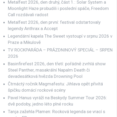
Metalfest 2026, den druhý, část 1.: Solar System a
Moonlight Haze probudili i poslední spáče, Freedom
Call rozdávali radost
Metalfest 2026, den první: festival odstartovaly
legendy Anthrax a Accept
Legendární kapela The Sweet vystoupí v srpnu 2026 v
Praze a Mikulově
TV ROCKPARÁDA – PRÁZDNINOVÝ SPECIÁL – SRPEN
2026
Basinfirefest 2026, den třetí: pořádně zvrhlá show
Steel Panther, masakrální Napalm Death či
devadesátková hvězda Drowning Pool
Čtrnáctý ročník Magmafestu: Jihlava opět přivítá
špičku domácí rockové scény
Pavel Hanus vyráží na Beskydy Summer Tour 2026:
dvě podoby, jedno léto plné rocku
Tanja zažehla Plamen: Rocková legenda se vrací s