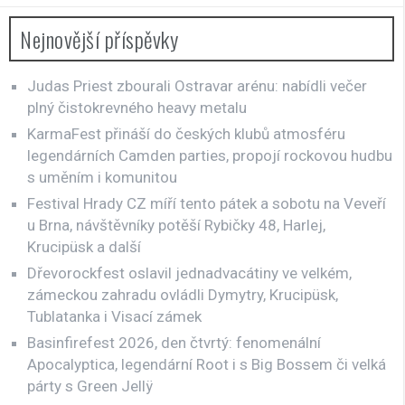
Nejnovější příspěvky
Judas Priest zbourali Ostravar arénu: nabídli večer
plný čistokrevného heavy metalu
KarmaFest přináší do českých klubů atmosféru
legendárních Camden parties, propojí rockovou hudbu
s uměním i komunitou
Festival Hrady CZ míří tento pátek a sobotu na Veveří
u Brna, návštěvníky potěší Rybičky 48, Harlej,
Krucipüsk a další
Dřevorockfest oslavil jednadvacátiny ve velkém,
zámeckou zahradu ovládli Dymytry, Krucipüsk,
Tublatanka i Visací zámek
Basinfirefest 2026, den čtvrtý: fenomenální
Apocalyptica, legendární Root i s Big Bossem či velká
párty s Green Jellÿ