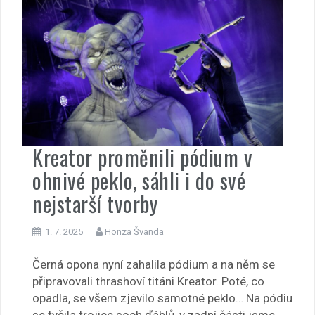
Kreator proměnili pódium v
ohnivé peklo, sáhli i do své
nejstarší tvorby
1. 7. 2025
Honza Švanda
Černá opona nyní zahalila pódium a na něm se
připravovali thrashoví titáni Kreator. Poté, co
opadla, se všem zjevilo samotné peklo… Na pódiu