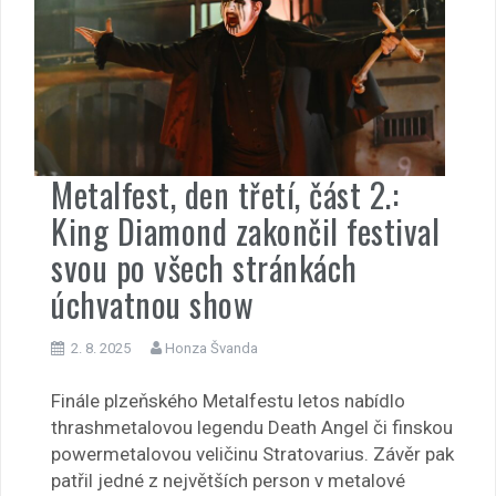
Metalfest, den třetí, část 2.:
King Diamond zakončil festival
svou po všech stránkách
úchvatnou show
2. 8. 2025
Honza Švanda
Finále plzeňského Metalfestu letos nabídlo
thrashmetalovou legendu Death Angel či finskou
powermetalovou veličinu Stratovarius. Závěr pak
patřil jedné z největších person v metalové