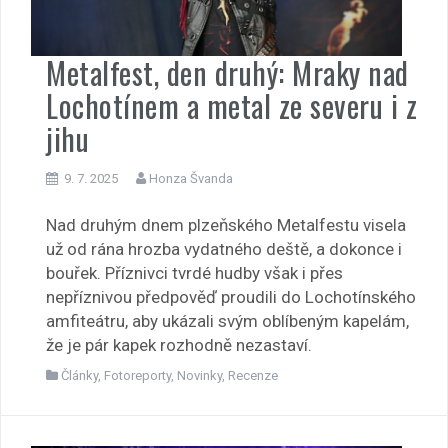
Metalfest, den druhý: Mraky nad
Lochotínem a metal ze severu i z
jihu
9. 7. 2025
Honza Švanda
Nad druhým dnem plzeňského Metalfestu visela
už od rána hrozba vydatného deště, a dokonce i
bouřek. Příznivci tvrdé hudby však i přes
nepříznivou předpověď proudili do Lochotínského
amfiteátru, aby ukázali svým oblíbeným kapelám,
že je pár kapek rozhodně nezastaví.
Články
,
Fotoreporty
,
Novinky
,
Recenze