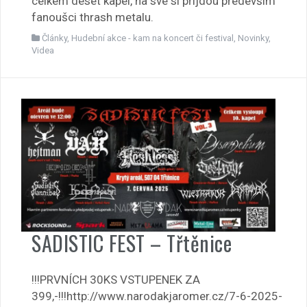
celkem deset kapel, na své si přijdou především
fanoušci thrash metalu.
Články
,
Hudební akce - kam na koncert či festival
,
Novinky
,
Videa
SADISTIC FEST – Třtěnice
!!!PRVNÍCH 30KS VSTUPENEK ZA
399,-!!!http://www.narodakjaromer.cz/7-6-2025-