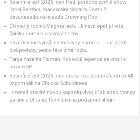
Basinfirefest 2026, den třetí: pořádně zvrhlá show
Steel Panther, masakrální Napalm Death či
devadesátková hvězda Drowning Pool
Čtrnáctý ročník Magmafestu: Jihlava opět přivítá
špičku domácí rockové scény
Pavel Hanus vyráží na Beskydy Summer Tour 2026:
dvě podoby, jedno léto plné rocku
Tanja zažehla Plamen: Rocková legenda se vrací s
novým EP
Basinfirefest 2026, den druhý: excelentní Death to All
vzpomněli na Chucka Schuldinera
Limetall otevírá novou kapitolu, dvojicí skladeb Money
za sny a Dlouhej flám láká na podzimní album