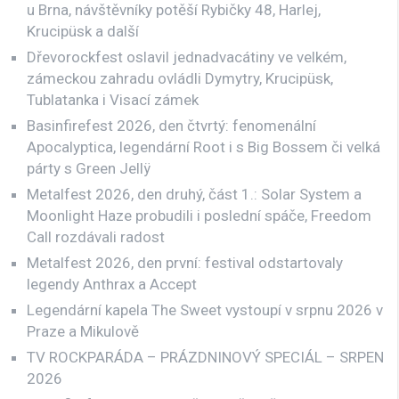
u Brna, návštěvníky potěší Rybičky 48, Harlej,
Krucipüsk a další
Dřevorockfest oslavil jednadvacátiny ve velkém,
zámeckou zahradu ovládli Dymytry, Krucipüsk,
Tublatanka i Visací zámek
Basinfirefest 2026, den čtvrtý: fenomenální
Apocalyptica, legendární Root i s Big Bossem či velká
párty s Green Jellÿ
Metalfest 2026, den druhý, část 1.: Solar System a
Moonlight Haze probudili i poslední spáče, Freedom
Call rozdávali radost
Metalfest 2026, den první: festival odstartovaly
legendy Anthrax a Accept
Legendární kapela The Sweet vystoupí v srpnu 2026 v
Praze a Mikulově
TV ROCKPARÁDA – PRÁZDNINOVÝ SPECIÁL – SRPEN
2026