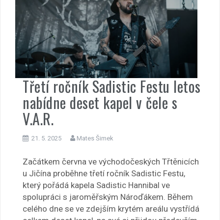
Třetí ročník Sadistic Festu letos
nabídne deset kapel v čele s
V.A.R.
21. 5. 2025
Mates Šimek
Začátkem června ve východočeských Třtěnicích
u Jičína proběhne třetí ročník Sadistic Festu,
který pořádá kapela Sadistic Hannibal ve
spolupráci s jaroměřským Nároďákem. Během
celého dne se ve zdejším krytém areálu vystřídá