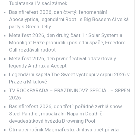
Tublatanka i Visací zámek
Basinfirefest 2026, den čtvrtý: fenomenální
Apocalyptica, legendární Root i s Big Bossem či velká
párty s Green Jellÿ
Metalfest 2026, den druhý, část 1.: Solar System a
Moonlight Haze probudili i poslední spáče, Freedom
Call rozdávali radost
Metalfest 2026, den první: festival odstartovaly
legendy Anthrax a Accept
Legendární kapela The Sweet vystoupí v srpnu 2026 v
Praze a Mikulově
TV ROCKPARÁDA – PRÁZDNINOVÝ SPECIÁL – SRPEN
2026
Basinfirefest 2026, den třetí: pořádně zvrhlá show
Steel Panther, masakrální Napalm Death či
devadesátková hvězda Drowning Pool
Čtrnáctý ročník Magmafestu: Jihlava opět přivítá