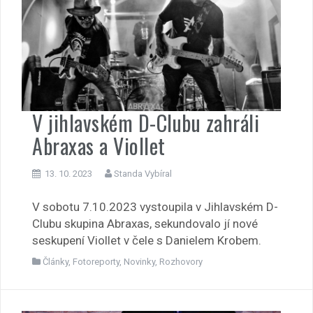
V jihlavském D-Clubu zahráli
Abraxas a Viollet
13. 10. 2023
Standa Vybíral
V sobotu 7.10.2023 vystoupila v Jihlavském D-
Clubu skupina Abraxas, sekundovalo jí nové
seskupení Viollet v čele s Danielem Krobem.
Články
,
Fotoreporty
,
Novinky
,
Rozhovory