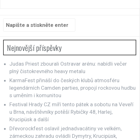
Hledat:
Nejnovější příspěvky
Judas Priest zbourali Ostravar arénu: nabídli večer
plný čistokrevného heavy metalu
KarmaFest přináší do českých klubů atmosféru
legendárních Camden parties, propojí rockovou hudbu
s uměním i komunitou
Festival Hrady CZ míří tento pátek a sobotu na Veveří
u Brna, návštěvníky potěší Rybičky 48, Harlej,
Krucipüsk a další
Dřevorockfest oslavil jednadvacátiny ve velkém,
zámeckou zahradu ovládli Dymytry, Krucipüsk,