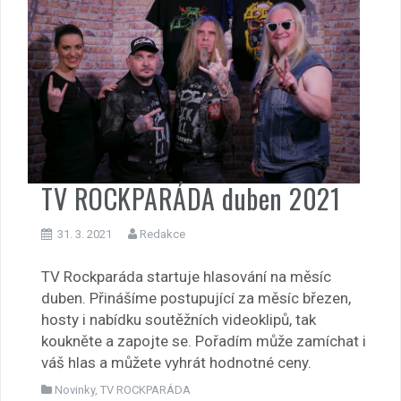
TV ROCKPARÁDA duben 2021
31. 3. 2021
Redakce
TV Rockparáda startuje hlasování na měsíc
duben. Přinášíme postupující za měsíc březen,
hosty i nabídku soutěžních videoklipů, tak
koukněte a zapojte se. Pořadím může zamíchat i
váš hlas a můžete vyhrát hodnotné ceny.
Novinky
,
TV ROCKPARÁDA