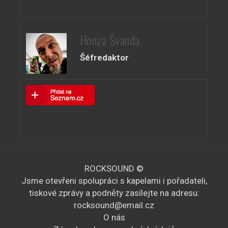
Honza Švanda
Šéfredaktor
ROCKSOUND ©
Jsme otevřeni spolupráci s kapelami i pořadateli,
tiskové zprávy a podněty zasílejte na adresu:
rocksound@email.cz
O nás