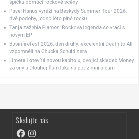
špičku domácí rockové scény
Pavel Hanus vyráží na Beskydy Summer Tour 2026:
dvě podoby, jedno léto plné rocku
Tanja zažehla Plamen: Rocková legenda se vrací s
novým EP
Basinfirefest 2026, den druhý: excelentní Death to All
vzpomněli na Chucka Schuldinera
Limetall otevírá novou kapitolu, dvojicí skladeb Money
za sny a Dlouhej flám láká na podzimní album
Sledujte nás
Facebook
Instagram