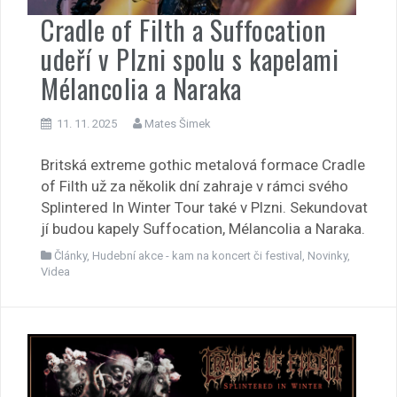
Cradle of Filth a Suffocation
udeří v Plzni spolu s kapelami
Mélancolia a Naraka
11. 11. 2025
Mates Šimek
Britská extreme gothic metalová formace Cradle
of Filth už za několik dní zahraje v rámci svého
Splintered In Winter Tour také v Plzni. Sekundovat
jí budou kapely Suffocation, Mélancolia a Naraka.
Články
,
Hudební akce - kam na koncert či festival
,
Novinky
,
Videa