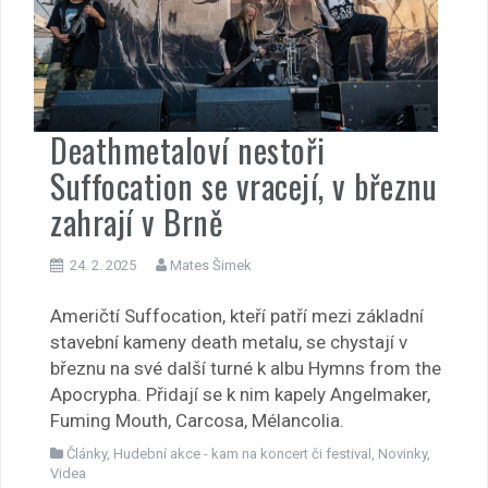
Deathmetaloví nestoři
Suffocation se vracejí, v březnu
zahrají v Brně
24. 2. 2025
Mates Šimek
Američtí Suffocation, kteří patří mezi základní
stavební kameny death metalu, se chystají v
březnu na své další turné k albu Hymns from the
Apocrypha. Přidají se k nim kapely Angelmaker,
Fuming Mouth, Carcosa, Mélancolia.
Články
,
Hudební akce - kam na koncert či festival
,
Novinky
,
Videa