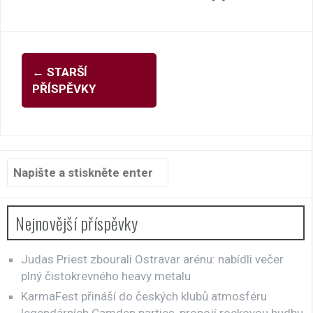
Navigace
←
STARŠÍ
pro
PŘÍSPĚVKY
příspěvky
Hledat:
Nejnovější příspěvky
Judas Priest zbourali Ostravar arénu: nabídli večer
plný čistokrevného heavy metalu
KarmaFest přináší do českých klubů atmosféru
legendárních Camden parties, propojí rockovou hudbu