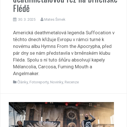
Flédě
30. 3. 2025
Mates Šimek
Americká deathmetalová legenda Suffocation v
těchto dnech křižuje Evropu v rámci turné k
novému albu Hymns From the Apocrypha, před
pár dny se nám představila v brněnském klubu
Fléda. Spolu s ní tuto šňůru absolvují kapely
Mélancolia, Carcosa, Fuming Mouth a
Angelmaker.
Články
,
Fotoreporty
,
Novinky
,
Recenze