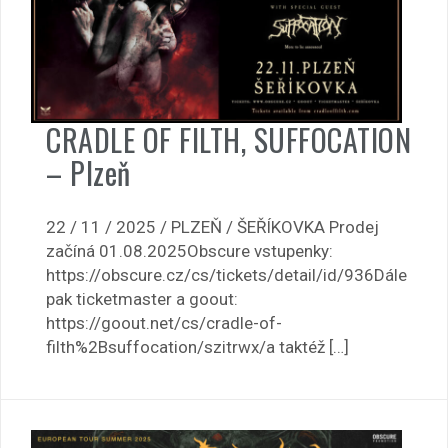
CRADLE OF FILTH, SUFFOCATION
– Plzeň
22 / 11 / 2025 / PLZEŇ / ŠEŘÍKOVKA Prodej
začíná 01.08.2025Obscure vstupenky:
https://obscure.cz/cs/tickets/detail/id/936Dále
pak ticketmaster a goout:
https://goout.net/cs/cradle-of-
filth%2Bsuffocation/szitrwx/a taktéž […]