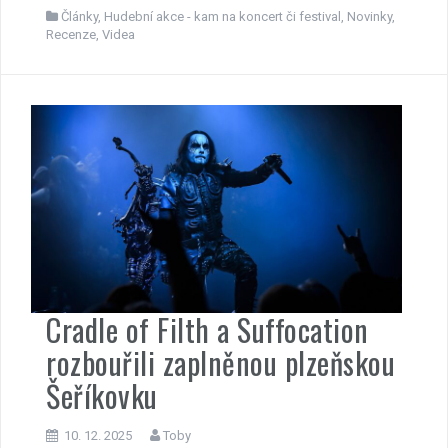
Články
,
Hudební akce - kam na koncert či festival
,
Novinky
,
Recenze
,
Videa
Cradle of Filth a Suffocation
rozbouřili zaplněnou plzeňskou
Šeříkovku
10. 12. 2025
Toby