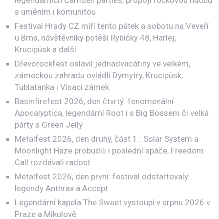
s uměním i komunitou
Festival Hrady CZ míří tento pátek a sobotu na Veveří
u Brna, návštěvníky potěší Rybičky 48, Harlej,
Krucipüsk a další
Dřevorockfest oslavil jednadvacátiny ve velkém,
zámeckou zahradu ovládli Dymytry, Krucipüsk,
Tublatanka i Visací zámek
Basinfirefest 2026, den čtvrtý: fenomenální
Apocalyptica, legendární Root i s Big Bossem či velká
párty s Green Jellÿ
Metalfest 2026, den druhý, část 1.: Solar System a
Moonlight Haze probudili i poslední spáče, Freedom
Call rozdávali radost
Metalfest 2026, den první: festival odstartovaly
legendy Anthrax a Accept
Legendární kapela The Sweet vystoupí v srpnu 2026 v
Praze a Mikulově