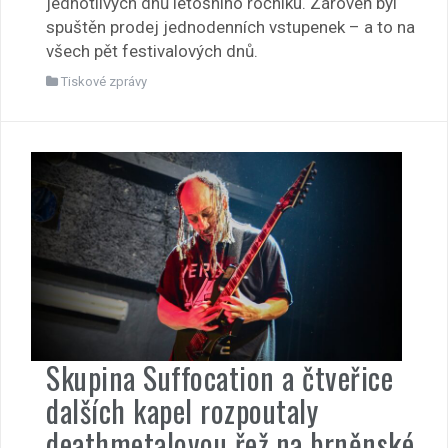
jednotlivých dnů letošního ročníku. Zároveň byl
spuštěn prodej jednodenních vstupenek – a to na
všech pět festivalových dnů.
Tiskové zprávy
Skupina Suffocation a čtveřice
dalších kapel rozpoutaly
deathmetalovou řež na brněnské