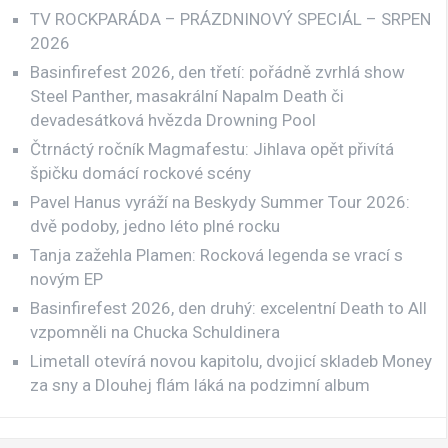
TV ROCKPARÁDA – PRÁZDNINOVÝ SPECIÁL – SRPEN
2026
Basinfirefest 2026, den třetí: pořádně zvrhlá show
Steel Panther, masakrální Napalm Death či
devadesátková hvězda Drowning Pool
Čtrnáctý ročník Magmafestu: Jihlava opět přivítá
špičku domácí rockové scény
Pavel Hanus vyráží na Beskydy Summer Tour 2026:
dvě podoby, jedno léto plné rocku
Tanja zažehla Plamen: Rocková legenda se vrací s
novým EP
Basinfirefest 2026, den druhý: excelentní Death to All
vzpomněli na Chucka Schuldinera
Limetall otevírá novou kapitolu, dvojicí skladeb Money
za sny a Dlouhej flám láká na podzimní album