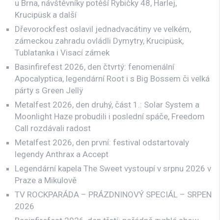
u Brna, návštěvníky potěší Rybičky 48, Harlej,
Krucipüsk a další
Dřevorockfest oslavil jednadvacátiny ve velkém,
zámeckou zahradu ovládli Dymytry, Krucipüsk,
Tublatanka i Visací zámek
Basinfirefest 2026, den čtvrtý: fenomenální
Apocalyptica, legendární Root i s Big Bossem či velká
párty s Green Jellÿ
Metalfest 2026, den druhý, část 1.: Solar System a
Moonlight Haze probudili i poslední spáče, Freedom
Call rozdávali radost
Metalfest 2026, den první: festival odstartovaly
legendy Anthrax a Accept
Legendární kapela The Sweet vystoupí v srpnu 2026 v
Praze a Mikulově
TV ROCKPARÁDA – PRÁZDNINOVÝ SPECIÁL – SRPEN
2026