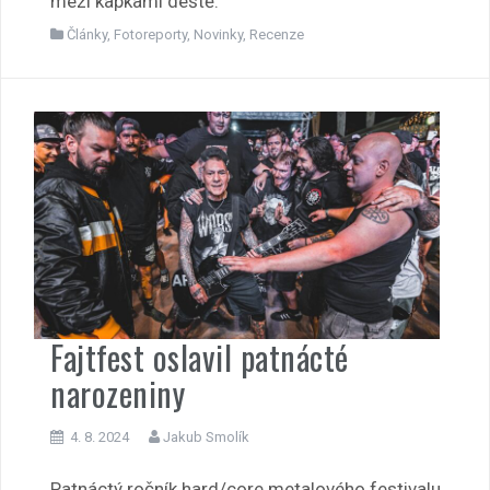
mezi kapkami deště.
Články
,
Fotoreporty
,
Novinky
,
Recenze
Fajtfest oslavil patnácté
narozeniny
4. 8. 2024
Jakub Smolík
Patnáctý ročník hard/core metalového festivalu