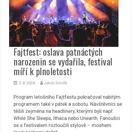
Fajtfest: oslava patnáctých
narozenin se vydařila, festival
míří k plnoletosti
5. 8. 2024
Jakub Smolík
Program letošního Fajtfestu pokračoval nabitým
programem také v pátek a sobotu. Návštěvníci se
těšili zejména na headlinery, kterými byli např.
While She Sleeps, Ithaca nebo Unearth. Fanoušci
se s festivalem rozloučili stylově – moshem