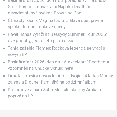
Basinfirefest 2026, den třetí: pořádně zvrhlá show
Steel Panther, masakrální Napalm Death či
devadesátková hvězda Drowning Pool
Čtrnáctý ročník Magmafestu: Jihlava opět přivítá
špičku domácí rockové scény
Pavel Hanus vyráží na Beskydy Summer Tour 2026:
dvě podoby, jedno léto plné rocku
Tanja zažehla Plamen: Rocková legenda se vrací s
novým EP
Basinfirefest 2026, den druhý: excelentní Death to All
vzpomněli na Chucka Schuldinera
Limetall otevírá novou kapitolu, dvojicí skladeb Money
za sny a Dlouhej flám láká na podzimní album
Přelomové album Salto Mortale skupiny Arakain
poprvé na LP