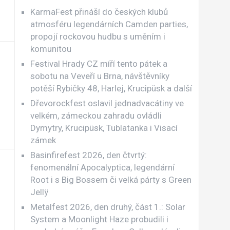
KarmaFest přináší do českých klubů
atmosféru legendárních Camden parties,
propojí rockovou hudbu s uměním i
komunitou
Festival Hrady CZ míří tento pátek a
sobotu na Veveří u Brna, návštěvníky
potěší Rybičky 48, Harlej, Krucipüsk a další
Dřevorockfest oslavil jednadvacátiny ve
velkém, zámeckou zahradu ovládli
Dymytry, Krucipüsk, Tublatanka i Visací
zámek
Basinfirefest 2026, den čtvrtý:
fenomenální Apocalyptica, legendární
Root i s Big Bossem či velká párty s Green
Jellÿ
Metalfest 2026, den druhý, část 1.: Solar
System a Moonlight Haze probudili i