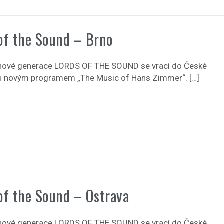
of the Sound – Brno
nové generace LORDS OF THE SOUND se vrací do České
 s novým programem „The Music of Hans Zimmer“. […]
of the Sound – Ostrava
nové generace LORDS OF THE SOUND se vrací do České