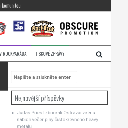
i komunitou
a další
sací zámek
n Jellÿ
dávali radost
V ROCKPARÁDA
TISKOVÉ ZPRÁVY
Hledat:
Nejnovější příspěvky
Judas Priest zbourali Ostravar arénu:
nabídli večer plný čistokrevného heavy
metalu