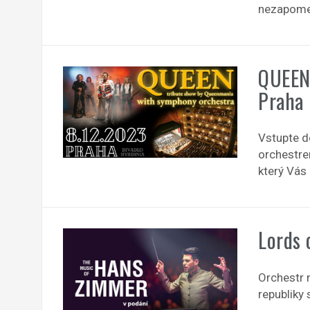
nezapomen
QUEEN
Praha
Vstupte d
orchestre
který Vás
Lords 
Orchestr 
republiky