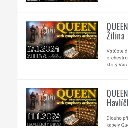
QUEEN
Žilina
Vstúpte d
orchestro
ktorý Vás 
QUEEN
Havlíč
Dlouho př
kapely Qu