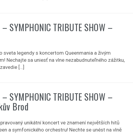
 – SYMPHONIC TRIBUTE SHOW –
o sveta legendy s koncertom Queenmania a živým
m! Nechajte sa uniesť na vlne nezabudnuteľného zážitku,
zavedie […]
 – SYMPHONIC TRIBUTE SHOW –
kův Brod
ipravovaný unikátní koncert ve znamení největších hitů
een a symfonického orchestru! Nechte se unést na vlně