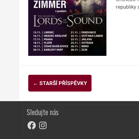
republiky
Navigace
←
STARŠÍ PŘÍSPĚVKY
pro
příspěvky
Sledujte nás
Facebook
Instagram