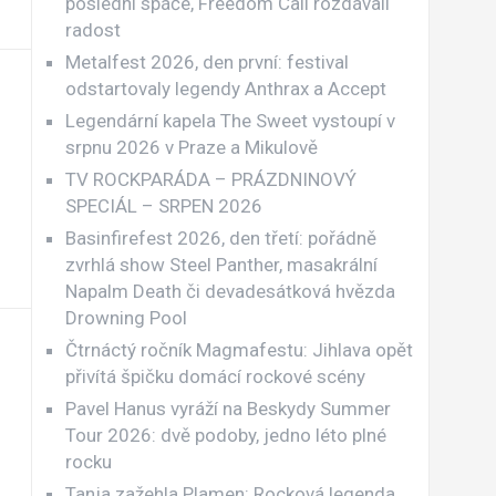
poslední spáče, Freedom Call rozdávali
radost
Metalfest 2026, den první: festival
odstartovaly legendy Anthrax a Accept
Legendární kapela The Sweet vystoupí v
srpnu 2026 v Praze a Mikulově
TV ROCKPARÁDA – PRÁZDNINOVÝ
SPECIÁL – SRPEN 2026
Basinfirefest 2026, den třetí: pořádně
zvrhlá show Steel Panther, masakrální
Napalm Death či devadesátková hvězda
Drowning Pool
Čtrnáctý ročník Magmafestu: Jihlava opět
přivítá špičku domácí rockové scény
Pavel Hanus vyráží na Beskydy Summer
Tour 2026: dvě podoby, jedno léto plné
rocku
Tanja zažehla Plamen: Rocková legenda