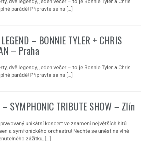
ty, dvě legendy, jeden večer – to je Bonnie Tyler a Chris
lné parádě! Připravte se na […]
 LEGEND – BONNIE TYLER + CHRIS
N – Praha
ty, dvě legendy, jeden večer – to je Bonnie Tyler a Chris
lné parádě! Připravte se na […]
 – SYMPHONIC TRIBUTE SHOW – Zlín
ipravovaný unikátní koncert ve znamení největších hitů
een a symfonického orchestru! Nechte se unést na vlně
utelného zážitku, […]