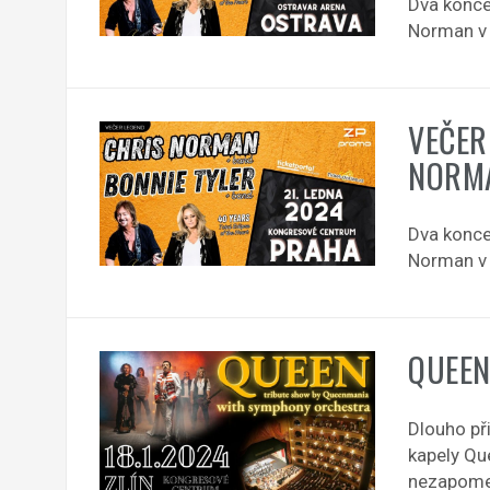
Dva koncer
Norman v p
VEČER
NORMA
Dva koncer
Norman v p
QUEEN
Dlouho př
kapely Qu
nezapomen