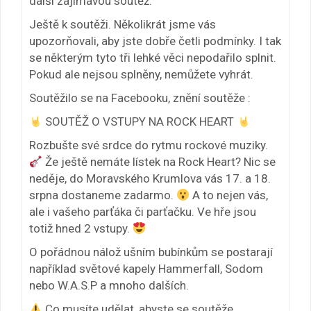
další zajímavou soutěž.
Ještě k soutěži. Několikrát jsme vás
upozorňovali, aby jste dobře četli podmínky. I tak
se některým tyto tři lehké věci nepodařilo splnit.
Pokud ale nejsou splněny, nemůžete vyhrát.
Soutěžilo se na Facebooku, znění soutěže :
SOUTĚŽ O VSTUPY NA ROCK HEART
Rozbušte své srdce do rytmu rockové muziky.
Že ještě nemáte lístek na Rock Heart? Nic se
neděje, do Moravského Krumlova vás 17. a 18.
srpna dostaneme zadarmo.
A to nejen vás,
ale i vašeho parťáka či parťačku. Ve hře jsou
totiž hned 2 vstupy.
O pořádnou nálož ušním bubínkům se postarají
například světové kapely Hammerfall, Sodom
nebo W.A.S.P a mnoho dalších.
Co musíte udělat, abyste se soutěže