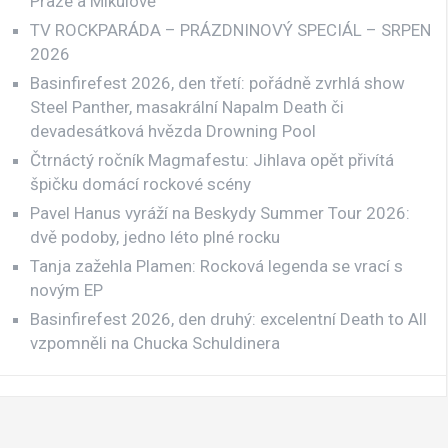
Praze a Mikulově
TV ROCKPARÁDA – PRÁZDNINOVÝ SPECIÁL – SRPEN
2026
Basinfirefest 2026, den třetí: pořádně zvrhlá show
Steel Panther, masakrální Napalm Death či
devadesátková hvězda Drowning Pool
Čtrnáctý ročník Magmafestu: Jihlava opět přivítá
špičku domácí rockové scény
Pavel Hanus vyráží na Beskydy Summer Tour 2026:
dvě podoby, jedno léto plné rocku
Tanja zažehla Plamen: Rocková legenda se vrací s
novým EP
Basinfirefest 2026, den druhý: excelentní Death to All
vzpomněli na Chucka Schuldinera