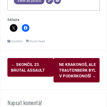
View all posts
Sdílejte:
Soutěže
Rock Heart
Navigace
←
SKONČIL 23.
NE KRAKONOŠ, ALE
pro
BRUTAL ASSAULT
TRAUTENBERK BYL
příspěvky
V PODKRKONOŠÍ
→
Napsat komentář