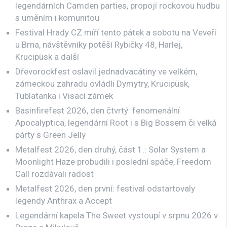
legendárních Camden parties, propojí rockovou hudbu
s uměním i komunitou
Festival Hrady CZ míří tento pátek a sobotu na Veveří
u Brna, návštěvníky potěší Rybičky 48, Harlej,
Krucipüsk a další
Dřevorockfest oslavil jednadvacátiny ve velkém,
zámeckou zahradu ovládli Dymytry, Krucipüsk,
Tublatanka i Visací zámek
Basinfirefest 2026, den čtvrtý: fenomenální
Apocalyptica, legendární Root i s Big Bossem či velká
párty s Green Jellÿ
Metalfest 2026, den druhý, část 1.: Solar System a
Moonlight Haze probudili i poslední spáče, Freedom
Call rozdávali radost
Metalfest 2026, den první: festival odstartovaly
legendy Anthrax a Accept
Legendární kapela The Sweet vystoupí v srpnu 2026 v