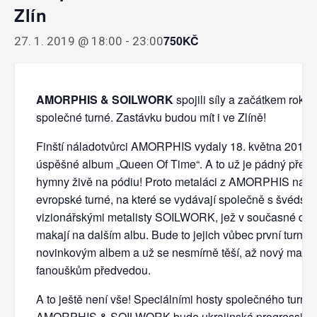
Zlín
750KČ
27. 1. 2019 @ 18:00
-
23:00
AMORPHIS & SOILWORK
spojili síly a začátkem roku 
společné turné. Zastávku budou mít i ve Zlíně!
Finští náladotvůrci AMORPHIS vydaly 18. května 2018 
úspěšné album „Queen Of Time“. A to už je pádný předs
hymny živě na pódiu! Proto metaláci z AMORPHIS napl
evropské turné, na které se vydávají společně s švédsk
vizionářskými metalisty SOILWORK, jež v současné dob
makají na dalším albu. Bude to jejich vůbec první turné 
novinkovým albem a už se nesmírně těší, až nový mater
fanouškům předvedou.
A to ještě není vše! Speciálními hosty společného turné
AMORPHIS & SOILWORK bude ukrajinská progressive 