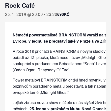
Rock Café
690KČ
26. 1. 2019 @ 20:00
-
23:30
Němečtí powermetalisté BRAINSTORM vyráží na tur
Evropě. V lednu se představí také v Praze a ve Zlíně.
V roce 2018 přichází BRAINSTORM s novým studiovým
pořadí už 12. placka, která nese název „Midnight Ghost“
spolupráci s producentem Sebastianem “Seeb” Lever
(Orden Ogan, Rhapsody Of Fire).
Power metaloví BRAINSTORM chtějí hned novinku vše
příznivcům pořádného metalu představit, a tak naplánov
evropské turné „Midnight Ghost“!
Jejich zbrusu novou show můžete u nás slyšet živě hne
městech,
25. ledna v pražském klubu Nová Chmelnice