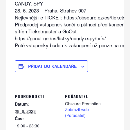
CANDY, SPY
28. 6. 2023 – Praha, Strahov 007
Nejlevnější e-TICKET:
https://obscure.cz/cs/tickets/d
Předprodej vstupenek končí o půlnoci před koncertem
sítích Ticketmaster a GoOut:
https://goout.net/cs/listky/candy+spy/txfs/
Poté vstupenky budou k zakoupení už pouze na míst
PŘIDAT DO KALENDÁŘE
PODROBNOSTI
POŘADATEL
Obscure Promotion
Datum:
Zobrazit web
28. 6. 2023
(Pořadatel)
Čas:
19:00 - 23:30