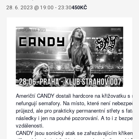
450KČ
28. 6. 2023 @ 19:00
-
23:30
Američtí CANDY dostali hardcore na křižovatku s me
nefungují semafory. Na místo, které není nebezpečné
průjezd, ale pro prakticky permanentní střety s fatáln
následky i jen na pouhé pozorování. A to i z bezpečn
vzdálenosti.
CANDY jsou sonický atak se zařezávajícím křikem, 