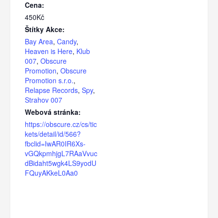
Cena:
450Kč
Štítky Akce:
Bay Area
,
Candy
,
Heaven is Here
,
Klub
007
,
Obscure
Promotion
,
Obscure
Promotion s.r.o.
,
Relapse Records
,
Spy
,
Strahov 007
Webová stránka:
https://obscure.cz/cs/tic
kets/detail/id/566?
fbclid=IwAR0IR6Xs-
vGQkpmhjgL7RAaVvuc
dBidaht5wgk4LS9yodU
FQuyAKkeL0Aa0