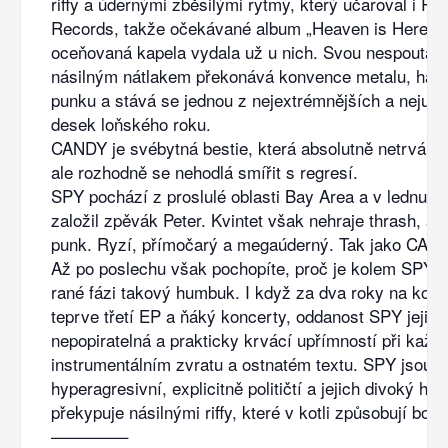
riffy a údernými zběsilými rytmy, který učaroval i Re
Records, takže očekávané album „Heaven is Here“ kr
oceňovaná kapela vydala už u nich. Svou nespoutano
násilným nátlakem překonává konvence metalu, hard
punku a stává se jednou z nejextrémnějších a nejuni
desek loňského roku.
CANDY je svébytná bestie, která absolutně netrvá na
ale rozhodně se nehodlá smířit s regresí.
SPY pochází z proslulé oblasti Bay Area a v lednu 20
založil zpěvák Peter. Kvintet však nehraje thrash, al
punk. Ryzí, přímočarý a megaúderný. Tak jako CAN
Až po poslechu však pochopíte, proč je kolem SPY u
rané fázi takový humbuk. I když za dva roky na kont
teprve třetí EP a ňáký koncerty, oddanost SPY jejich
nepopiratelná a prakticky krvácí upřímností při každ
instrumentálním zvratu a ostnatém textu. SPY jsou
hyperagresivní, explicitně političtí a jejich divoký ha
překypuje násilnými riffy, které v kotli způsobují boles
————–