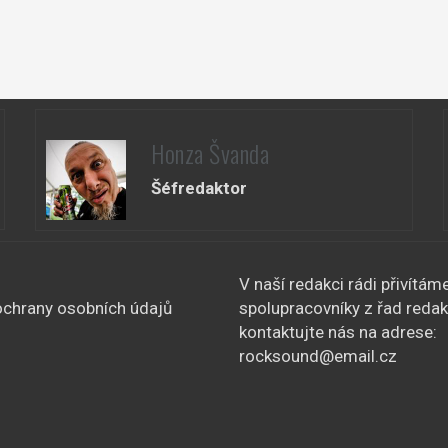
Honza Švanda
Šéfredaktor
V naší redakci rádi přivítám
chrany osobních údajů
spolupracovníky z řad redak
kontaktujte nás na adrese:
rocksound@email.cz