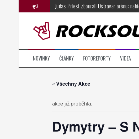
Přejít
Judas Priest zbourali Ostravar arénu: nab
k
KarmaFest přináší do českých klubů atmos
obsahu
webu
Festival Hrady CZ míří tento pátek a sobo
Dřevorockfest oslavil jednadvacátiny ve 
Basinfirefest 2026, den čtvrtý: fenomenál
NOVINKY
ČLÁNKY
FOTOREPORTY
VIDEA
Horkýže Slíže představují Monte Mabu, nový
« Všechny Akce
akce již proběhla.
Dymytry – S N