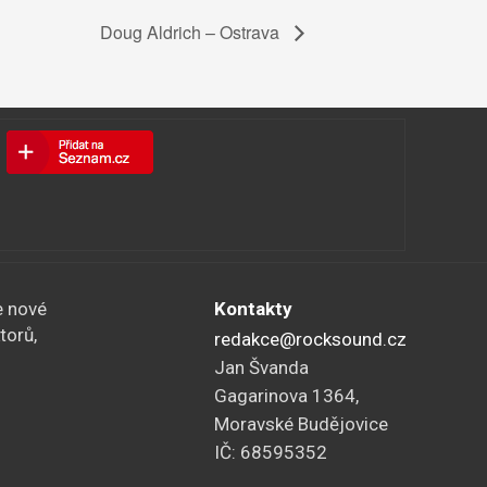
Doug Aldrich – Ostrava
e nové
Kontakty
torů,
redakce@rocksound.cz
Jan Švanda
Gagarinova 1364,
Moravské Budějovice
IČ: 68595352