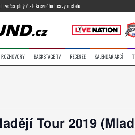
ídli večer plný čistokrevného heavy metalu
féru legendárních Camden parties, propojí rockovou hudbu s uměním 
tu na Veveří u Brna, návštěvníky potěší Rybičky 48, Harlej, Krucipüsk 
velkém, zámeckou zahradu ovládli Dymytry, Krucipüsk, Tublatanka i Vi
ní Apocalyptica, legendární Root i s Big Bossem či velká párty s Gree
ROZHOVORY
BACKSTAGE TV
RECENZE
KALENDÁŘ AKCÍ
T
 klip otevírá cestu k albu, Slížovici i turné
adějí Tour 2019 (Mlad