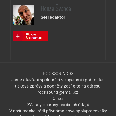
Honza Švanda
Šéfredaktor
ROCKSOUND ©
Jsme otevřeni spolupráci s kapelami i pořadateli,
tiskové zprávy a podněty zasílejte na adresu:
rocksound@email.cz
O nás
Zásady ochrany osobních údajů
V naší redakci rádi přivítáme nové spolupracovníky