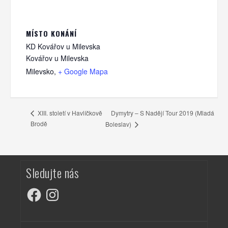
MÍSTO KONÁNÍ
KD Kovářov u Milevska
Kovářov u Milevska
Milevsko
,
+ Google Mapa
Dymytry – S Nadějí Tour 2019 (Mladá
XIII. století v Havlíčkově
Brodě
Boleslav)
Sledujte nás
Facebook
Instagram