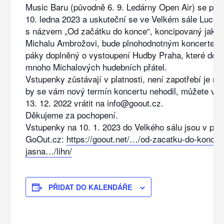
Music Baru (původně 6. 9. Ledárny Open Air) se pře
10. ledna 2023 a uskuteční se ve Velkém sále Lucer
s názvem „Od začátku do konce“, koncipovaný jako 
Michalu Ambrožovi, bude plnohodnotným koncertem
páky doplněný o vystoupení Hudby Praha, které dop
mnoho Michalových hudebních přátel.
Vstupenky zůstávají v platnosti, není zapotřebí je m
by se vám nový termín koncertu nehodil, můžete vs
13. 12. 2022 vrátit na info@goout.cz.
Děkujeme za pochopení.
Vstupenky na 10. 1. 2023 do Velkého sálu jsou v prod
GoOut.cz:
https://goout.net/…/od-zacatku-do-konce-
jasna…/lihn/
PŘIDAT DO KALENDÁŘE