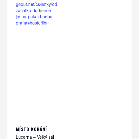
goout.net/cs/listky/od-
zacatku-do-konce-
jasna-paka+hudba-
praha+hoste/lihn
MÍSTO KONÁNÍ
Lucerna – Velký sál