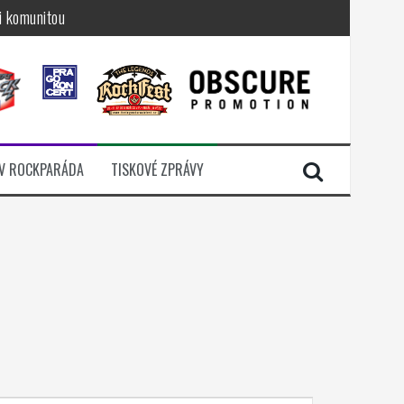
i komunitou
a další
sací zámek
n Jellÿ
dávali radost
V ROCKPARÁDA
TISKOVÉ ZPRÁVY