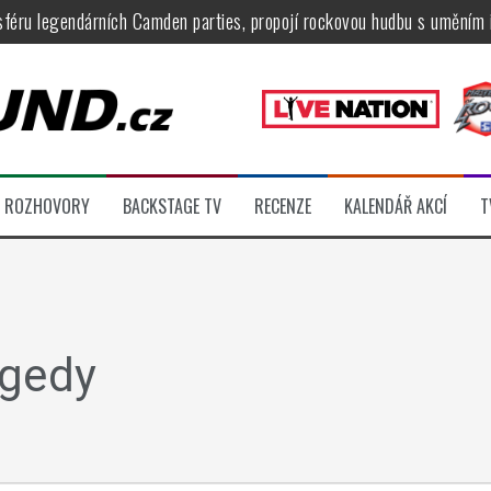
féru legendárních Camden parties, propojí rockovou hudbu s uměním 
tu na Veveří u Brna, návštěvníky potěší Rybičky 48, Harlej, Krucipüsk 
velkém, zámeckou zahradu ovládli Dymytry, Krucipüsk, Tublatanka i Vi
ní Apocalyptica, legendární Root i s Big Bossem či velká párty s Gree
 System a Moonlight Haze probudili i poslední spáče, Freedom Call roz
ROZHOVORY
BACKSTAGE TV
RECENZE
KALENDÁŘ AKCÍ
T
ídli večer plný čistokrevného heavy metalu
agedy