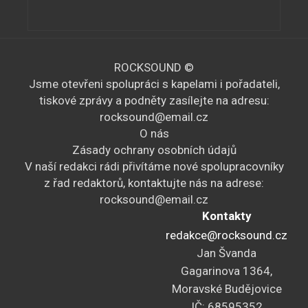
A
k
c
ROCKSOUND ©
e
Jsme otevřeni spolupráci s kapelami i pořadateli,
tiskové zprávy a podněty zasílejte na adresu:
rocksound@email.cz
O nás
Zásady ochrany osobních údajů
V naší redakci rádi přivítáme nové spolupracovníky
z řad redaktorů, kontaktujte nás na adrese:
rocksound@email.cz
Kontakty
redakce@rocksound.cz
Jan Švanda
Gagarinova 1364,
Moravské Budějovice
IČ: 68595352