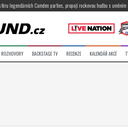
féru legendárních Camden parties, propojí rockovou hudbu s uměním 
tu na Veveří u Brna, návštěvníky potěší Rybičky 48, Harlej, Krucipüsk 
velkém, zámeckou zahradu ovládli Dymytry, Krucipüsk, Tublatanka i Vi
ní Apocalyptica, legendární Root i s Big Bossem či velká párty s Gree
 System a Moonlight Haze probudili i poslední spáče, Freedom Call roz
ROZHOVORY
BACKSTAGE TV
RECENZE
KALENDÁŘ AKCÍ
T
ídli večer plný čistokrevného heavy metalu