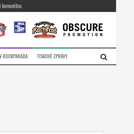
i komunitou
a další
sací zámek
n Jellÿ
dávali radost
V ROCKPARÁDA
TISKOVÉ ZPRÁVY