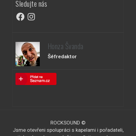
a
Sledujte nás
l
z
e
Facebook
Instagram
e
d
n
á
í
A
n
Honza Švanda
k
í
c
Šéfredaktor
a
e
z
o
b
r
a
z
ROCKSOUND ©
Jsme otevřeni spolupráci s kapelami i pořadateli,
e