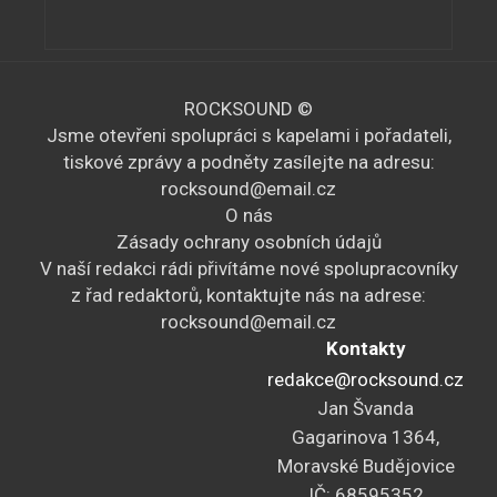
A
k
c
ROCKSOUND ©
e
Jsme otevřeni spolupráci s kapelami i pořadateli,
tiskové zprávy a podněty zasílejte na adresu:
rocksound@email.cz
O nás
Zásady ochrany osobních údajů
V naší redakci rádi přivítáme nové spolupracovníky
z řad redaktorů, kontaktujte nás na adrese:
rocksound@email.cz
Kontakty
redakce@rocksound.cz
Jan Švanda
Gagarinova 1364,
Moravské Budějovice
IČ: 68595352