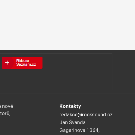
e nové
Kontakty
torů,
redakce@rocksound.cz
Jan Švanda
Gagarinova 1364,