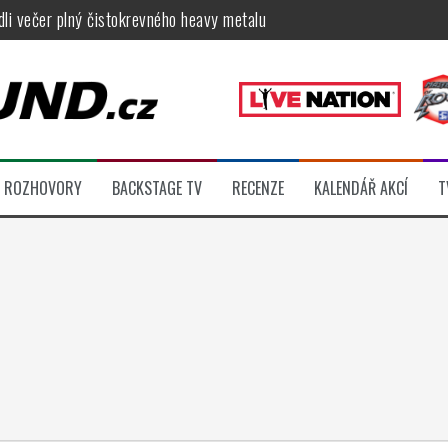
ídli večer plný čistokrevného heavy metalu
féru legendárních Camden parties, propojí rockovou hudbu s uměním 
tu na Veveří u Brna, návštěvníky potěší Rybičky 48, Harlej, Krucipüsk 
velkém, zámeckou zahradu ovládli Dymytry, Krucipüsk, Tublatanka i Vi
ní Apocalyptica, legendární Root i s Big Bossem či velká párty s Gree
ROZHOVORY
BACKSTAGE TV
RECENZE
KALENDÁŘ AKCÍ
T
 klip otevírá cestu k albu, Slížovici i turné