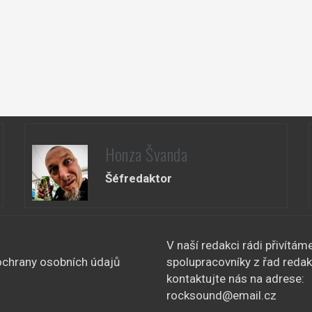
Honza Švanda
Šéfredaktor
V naší redakci rádi přivítám
chrany osobních údajů
spolupracovníky z řad redak
kontaktujte nás na adrese:
rocksound@email.cz