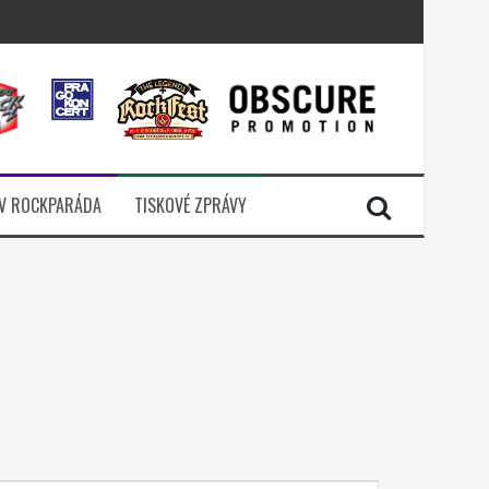
i komunitou
a další
sací zámek
n Jellÿ
V ROCKPARÁDA
TISKOVÉ ZPRÁVY