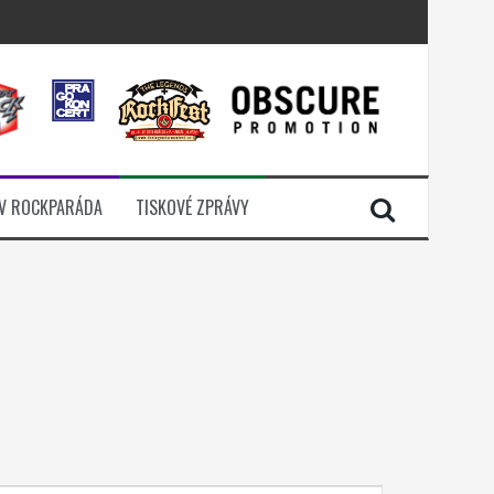
i komunitou
a další
sací zámek
n Jellÿ
V ROCKPARÁDA
TISKOVÉ ZPRÁVY