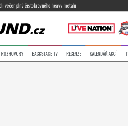
ídli večer plný čistokrevného heavy metalu
féru legendárních Camden parties, propojí rockovou hudbu s uměním 
tu na Veveří u Brna, návštěvníky potěší Rybičky 48, Harlej, Krucipüsk 
velkém, zámeckou zahradu ovládli Dymytry, Krucipüsk, Tublatanka i Vi
ní Apocalyptica, legendární Root i s Big Bossem či velká párty s Gree
ROZHOVORY
BACKSTAGE TV
RECENZE
KALENDÁŘ AKCÍ
T
 klip otevírá cestu k albu, Slížovici i turné