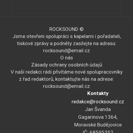
A
k
c
ROCKSOUND ©
e
Jsme otevřeni spolupráci s kapelami i pořadateli,
tiskové zprávy a podněty zasílejte na adresu:
rocksound@email.cz
O nás
Zásady ochrany osobních údajů
V naší redakci rádi přivítáme nové spolupracovníky
z řad redaktorů, kontaktujte nás na adrese:
rocksound@email.cz
Kontakty
redakce@rocksound.cz
Jan Švanda
Gagarinova 1364,
Moravské Budějovice
IČ: 68595352