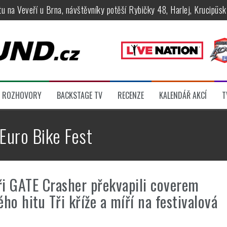
tu na Veveří u Brna, návštěvníky potěší Rybičky 48, Harlej, Krucipüsk 
velkém, zámeckou zahradu ovládli Dymytry, Krucipüsk, Tublatanka i Vi
ní Apocalyptica, legendární Root i s Big Bossem či velká párty s Gree
 System a Moonlight Haze probudili i poslední spáče, Freedom Call roz
rtovaly legendy Anthrax a Accept
ROZHOVORY
BACKSTAGE TV
RECENZE
KALENDÁŘ AKCÍ
T
féru legendárních Camden parties, propojí rockovou hudbu s uměním 
Euro Bike Fest
i GATE Crasher překvapili coverem
ého hitu Tři kříže a míří na festivalová