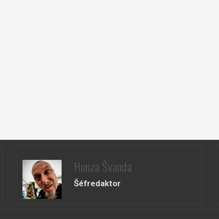
Honza Švanda
Šéfredaktor