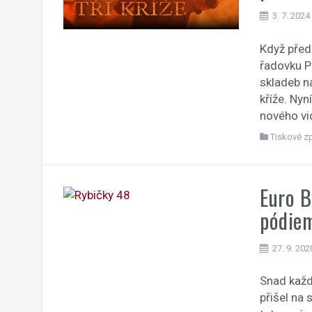
3. 7. 2024
Když před
řadovku P
skladeb na
kříže. Nyn
nového vi
Tiskové z
Euro B
pódiem
27. 9. 202
Snad každý
přišel na