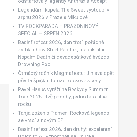
odstartovaly legendy Anthrax a Accept
Legendární kapela The Sweet vystoupí v
srpnu 2026 v Praze a Mikulově
TV ROCKPARÁDA – PRÁZDNINOVÝ
SPECIÁL – SRPEN 2026
Basinfirefest 2026, den třetí: pořádně
zvrhlá show Steel Panther, masakrální
Napalm Death či devadesátková hvězda
Drowning Pool
Čtrnáctý ročník Magmafestu: Jihlava opět
přivítá špičku domácí rockové scény
Pavel Hanus vyráží na Beskydy Summer
Tour 2026: dvě podoby, jedno léto plné
rocku
Tanja zažehla Plamen: Rocková legenda
se vrací s novým EP
Basinfirefest 2026, den druhý: excelentní
Death to All vzpomněli na Chucka