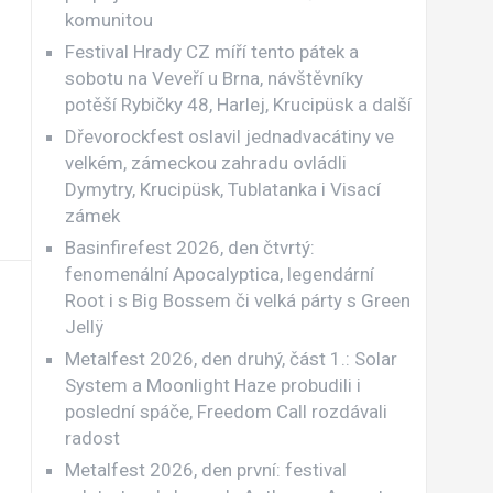
komunitou
Festival Hrady CZ míří tento pátek a
sobotu na Veveří u Brna, návštěvníky
potěší Rybičky 48, Harlej, Krucipüsk a další
Dřevorockfest oslavil jednadvacátiny ve
velkém, zámeckou zahradu ovládli
Dymytry, Krucipüsk, Tublatanka i Visací
zámek
Basinfirefest 2026, den čtvrtý:
fenomenální Apocalyptica, legendární
Root i s Big Bossem či velká párty s Green
Jellÿ
Metalfest 2026, den druhý, část 1.: Solar
System a Moonlight Haze probudili i
poslední spáče, Freedom Call rozdávali
radost
Metalfest 2026, den první: festival