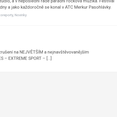
tudio, a v neposlední řadě parádní rocková muzika. Festival
ři dny a jako každoročně se konal v ATC Merkur Pasohlávky.
toreporty
,
Novinky
 vzrušení na NEJVĚTŠÍM a nejnavštěvovanějším
ES – EXTREME SPORT – […]