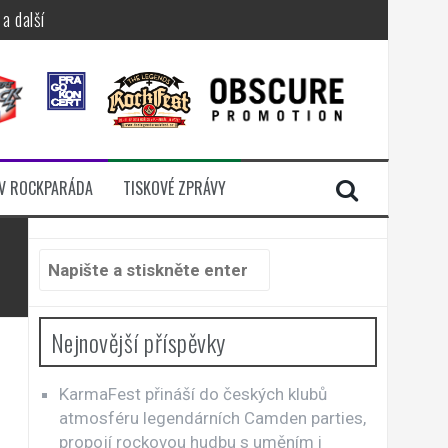
a další
sací zámek
n Jellÿ
dávali radost
V ROCKPARÁDA
TISKOVÉ ZPRÁVY
i komunitou
Hledat:
Nejnovější příspěvky
KarmaFest přináší do českých klubů
atmosféru legendárních Camden parties,
propojí rockovou hudbu s uměním i