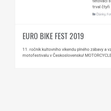
tetovací s
trval čty
Články
,
Fo
EURO BIKE FEST 2019
11. ročník kultovního víkendu plného zábavy a
motofestivalu v Československu! MOTORCYCL