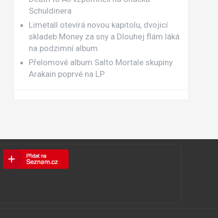
Schuldinera
Limetall otevírá novou kapitolu, dvojicí
skladeb Money za sny a Dlouhej flám láká
na podzimní album
Přelomové album Salto Mortale skupiny
Arakain poprvé na LP