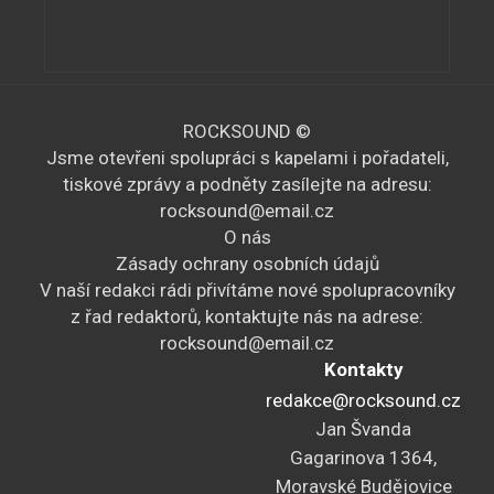
ROCKSOUND ©
Jsme otevřeni spolupráci s kapelami i pořadateli,
tiskové zprávy a podněty zasílejte na adresu:
rocksound@email.cz
O nás
Zásady ochrany osobních údajů
V naší redakci rádi přivítáme nové spolupracovníky
z řad redaktorů, kontaktujte nás na adrese:
rocksound@email.cz
Kontakty
redakce@rocksound.cz
Jan Švanda
Gagarinova 1364,
Moravské Budějovice