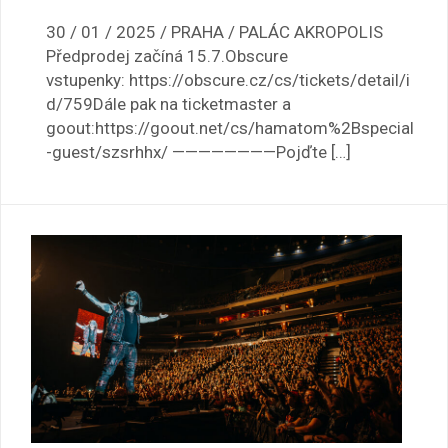
30 / 01 / 2025 / PRAHA / PALÁC AKROPOLIS
Předprodej začíná 15.7.Obscure
vstupenky: https://obscure.cz/cs/tickets/detail/i
d/759Dále pak na ticketmaster a
goout:https://goout.net/cs/hamatom%2Bspecial
-guest/szsrhhx/ ————————Pojďte […]