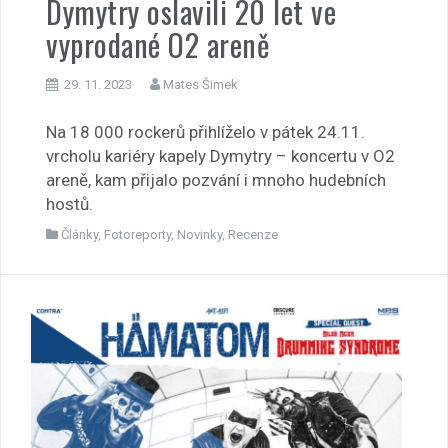
Dymytry oslavili 20 let ve
vyprodané O2 areně
29. 11. 2023
Mates Šimek
Na 18 000 rockerů přihlíželo v pátek 24.11.
vrcholu kariéry kapely Dymytry – koncertu v O2
areně, kam přijalo pozvání i mnoho hudebních
hostů.
Články
,
Fotoreporty
,
Novinky
,
Recenze