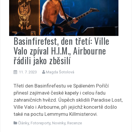
Basinfirefest, den třetí: Ville
Valo zpíval H.I.M., Airbourne
řádili jako zběsilí
11. 7. 2023
Magda Šotolová
Třetí den Basinfirefestu ve Spáleném Poříčí
přinesl zajímavé české kapely i celou řadu
zahraničních hvězd. Úspěch sklidili Paradise Lost,
Ville Valo i Airbourne, při jejichž koncertě došlo
také na poctu Lemmymu Killmisterovi.
Články
,
Fotoreporty
,
Novinky
,
Recenze