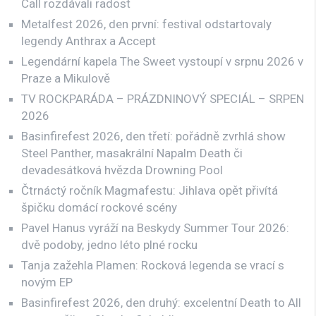
Call rozdávali radost
Metalfest 2026, den první: festival odstartovaly
legendy Anthrax a Accept
Legendární kapela The Sweet vystoupí v srpnu 2026 v
Praze a Mikulově
TV ROCKPARÁDA – PRÁZDNINOVÝ SPECIÁL – SRPEN
2026
Basinfirefest 2026, den třetí: pořádně zvrhlá show
Steel Panther, masakrální Napalm Death či
devadesátková hvězda Drowning Pool
Čtrnáctý ročník Magmafestu: Jihlava opět přivítá
špičku domácí rockové scény
Pavel Hanus vyráží na Beskydy Summer Tour 2026:
dvě podoby, jedno léto plné rocku
Tanja zažehla Plamen: Rocková legenda se vrací s
novým EP
Basinfirefest 2026, den druhý: excelentní Death to All