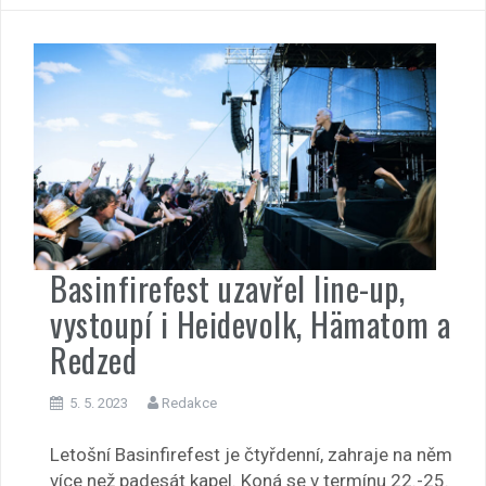
Basinfirefest uzavřel line-up,
vystoupí i Heidevolk, Hämatom a
Redzed
5. 5. 2023
Redakce
Letošní Basinfirefest je čtyřdenní, zahraje na něm
více než padesát kapel. Koná se v termínu 22.-25.