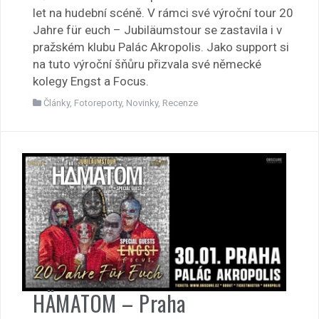
let na hudební scéně. V rámci své výroční tour 20
Jahre für euch – Jubiläumstour se zastavila i v
pražském klubu Palác Akropolis. Jako support si
na tuto výroční šňůru přizvala své německé
kolegy Engst a Focus.
Články
,
Fotoreporty
,
Novinky
,
Recenze
HÄMATOM – Praha