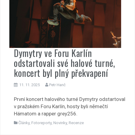
Dymytry ve Foru Karlín
odstartovali své halové turné,
koncert byl plný překvapení
11. 11. 2025
Petr Hanč
První koncert halového turné Dymytry odstartoval
v pražském Foru Karlín, hosty byli němečtí
Hämatom a rapper grey256.
Články
,
Fotoreporty
,
Novinky
,
Recenze