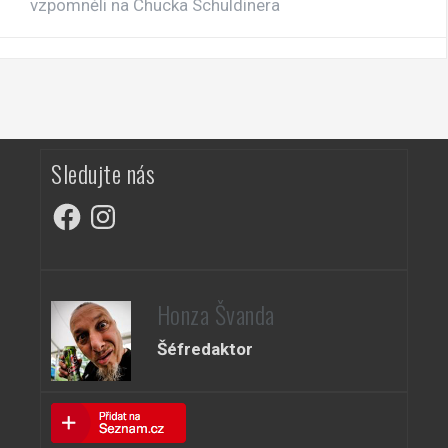
vzpomněli na Chucka Schuldinera
Sledujte nás
Facebook
Instagram
Honza Švanda
Šéfredaktor