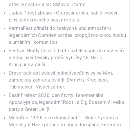
otevírá cestu k albu, Slížovici i turné
Judas Priest zbourali Ostravar arénu: nabídli večer
plný čistokrevného heavy metalu
KarmaFest přináší do českých klubů atmosféru
legendárních Camden parties, propojí rockovou hudbu
s uměním i komunitou
Festival Hrady CZ míří tento pátek a sobotu na Veveří
u Brna, návštěvníky potěší Rybičky 48, Harlej,
Krucipüsk a další
Dřevorockfest oslavil jednadvacátiny ve velkém,
zámeckou zahradu ovládli Dymytry, Krucipüsk,
Tublatanka i Visací zámek
Basinfirefest 2026, den čtvrtý: fenomenální
Apocalyptica, legendární Root i s Big Bossem či velká
párty s Green Jellÿ
Metalfest 2026, den druhý, část 1.: Solar System a
Moonlight Haze probudili i poslední spáče, Freedom