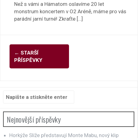
Než s vámi a Hämatom oslavíme 20 let
monstrum koncertem v O2 Aréně, máme pro vás
parádní jarní turné! Zkraťte […]
Navigace
←
STARŠÍ
pro
PŘÍSPĚVKY
příspěvky
Hledat:
Nejnovější příspěvky
Horkýže Slíže představují Monte Mabu, nový klip