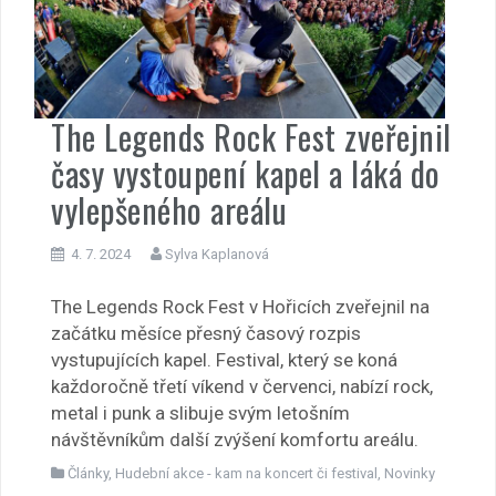
The Legends Rock Fest zveřejnil
časy vystoupení kapel a láká do
vylepšeného areálu
4. 7. 2024
Sylva Kaplanová
The Legends Rock Fest v Hořicích zveřejnil na
začátku měsíce přesný časový rozpis
vystupujících kapel. Festival, který se koná
každoročně třetí víkend v červenci, nabízí rock,
metal i punk a slibuje svým letošním
návštěvníkům další zvýšení komfortu areálu.
Články
,
Hudební akce - kam na koncert či festival
,
Novinky