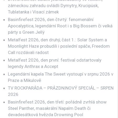
zámeckou zahradu ovládli Dymytry, Krucipüsk,
Tublatanka i Visací zámek
Basinfirefest 2026, den čtvrtý: fenomenální
Apocalyptica, legendární Root i s Big Bossem či velká
párty s Green Jellÿ
Metalfest 2026, den druhý, část 1.: Solar System a
Moonlight Haze probudili i poslední spáče, Freedom
Call rozdávali radost
Metalfest 2026, den první: festival odstartovaly
legendy Anthrax a Accept
Legendární kapela The Sweet vystoupí v srpnu 2026 v
Praze a Mikulově
TV ROCKPARÁDA – PRÁZDNINOVÝ SPECIÁL – SRPEN
2026
Basinfirefest 2026, den třetí: pořádně zvrhlá show
Steel Panther, masakrální Napalm Death či
devadesátková hvězda Drowning Pool