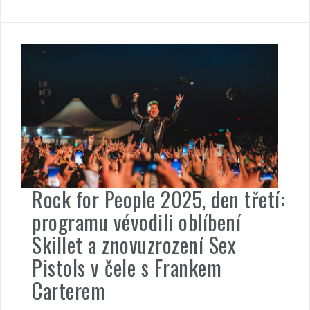
Rock for People 2025, den třetí:
programu vévodili oblíbení
Skillet a znovuzrození Sex
Pistols v čele s Frankem
Carterem