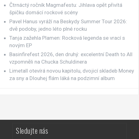
Čtrnáctý ročník Magmafestu: Jihlava opět přivítá
špičku domácí rockové scény
Pavel Hanus vyráží na Beskydy Summer Tour 2026:
dvě podoby, jedno léto plné rocku
Tanja zažehla Plamen: Rocková legenda se vrací s
novým EP
Basinfirefest 2026, den druhý: excelentní Death to All
vzpomněli na Chucka Schuldinera
Limetall otevírá novou kapitolu, dvojicí skladeb Money
za sny a Dlouhej flám láká na podzimní album
Sledujte nás