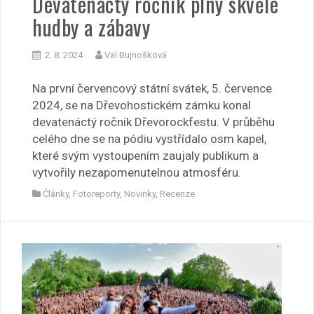
Devatenáctý ročník plný skvělé
hudby a zábavy
2. 8. 2024
Val Bujnošková
Na první červencový státní svátek, 5. července
2024, se na Dřevohostickém zámku konal
devatenáctý ročník Dřevorockfestu. V průběhu
celého dne se na pódiu vystřídalo osm kapel,
které svým vystoupením zaujaly publikum a
vytvořily nezapomenutelnou atmosféru.
Články
,
Fotoreporty
,
Novinky
,
Recenze