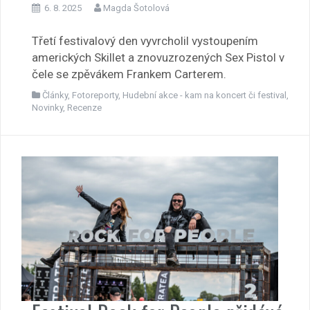
6. 8. 2025
Magda Šotolová
Třetí festivalový den vyvrcholil vystoupením
amerických Skillet a znovuzrozených Sex Pistol v
čele se zpěvákem Frankem Carterem.
Články
,
Fotoreporty
,
Hudební akce - kam na koncert či festival
,
Novinky
,
Recenze