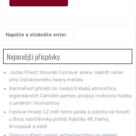
příspěvky
Hledat:
Nejnovější příspěvky
Judas Priest zbourali Ostravar arénu: nabídli večer
plný čistokrevného heavy metalu
KarmaFest přináší do českých klubů atmosféru
legendárních Camden parties, propojí rockovou hudbu
s uměním i komunitou
Festival Hrady CZ míří tento pátek a sobotu na Veveří
u Brna, návštěvníky potěší Rybičky 48, Harlej,
Krucipüsk a další
Dřevorockfest oslavil jednadvacátiny ve velkém,