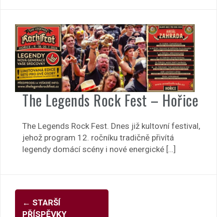
The Legends Rock Fest – Hořice
The Legends Rock Fest. Dnes již kultovní festival,
jehož program 12. ročníku tradičně přivítá
legendy domácí scény i nové energické […]
Navigace
←
STARŠÍ
pro
PŘÍSPĚVKY