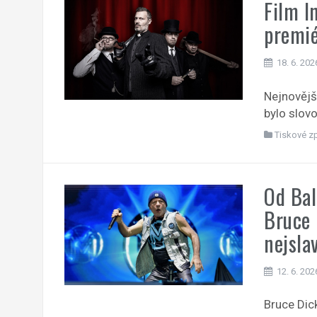
Film I
premi
18. 6. 202
Nejnovějš
bylo slovo
Tiskové z
Od Bal
Bruce 
nejsla
12. 6. 202
Bruce Dick