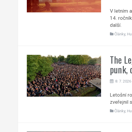
V letním a
14. roční
další.
Články
,
Hu
The Le
punk, 
8. 7. 2026
Letošní r
zveřejnil 
Články
,
Hu