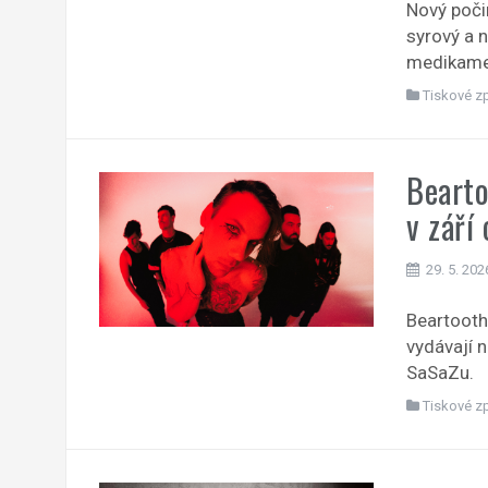
Nový poči
syrový a 
medikame
Tiskové z
Bearto
v září
29. 5. 202
Beartooth
vydávají 
SaSaZu.
Tiskové z