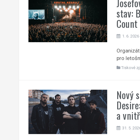
Josefo
stav: 
Count 
1. 6. 2026
Organizáto
pro letošn
Tiskové z
Nový s
Desire
a vnit
31. 5. 202