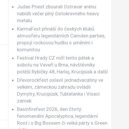
Judas Priest zbourali Ostravar arénu:
nabídli večer plný čistokrevného heavy
metalu
KarmaFest přináší do českých klubů
atmosféru legendárních Camden parties,
propojí rockovou hudbu s uměním i
komunitou
Festival Hrady CZ míří tento pátek a
sobotu na Veveří u Brna, návštěvníky
potěší Rybičky 48, Harlej, Krucipüsk a další
Dřevorockfest oslavil jednadvacátiny ve
velkém, zámeckou zahradu ovládli
Dymytry, Krucipüsk, Tublatanka i Visací
zámek
Basinfirefest 2026, den čtvrtý:
fenomenální Apocalyptica, legendární
Root i s Big Bossem či velká párty s Green