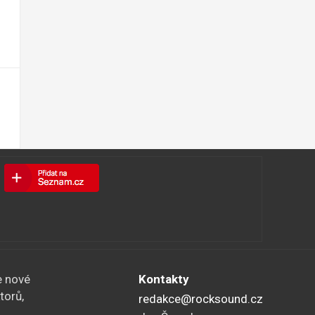
e nové
Kontakty
torů,
redakce@rocksound.cz