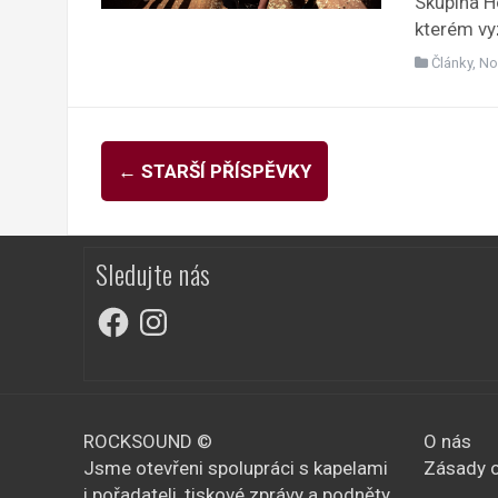
Skupina H
kterém vyz
Články
,
No
Navigace
←
STARŠÍ PŘÍSPĚVKY
pro
příspěvky
Sledujte nás
Facebook
Instagram
ROCKSOUND ©
O nás
Jsme otevřeni spolupráci s kapelami
Zásady o
i pořadateli, tiskové zprávy a podněty