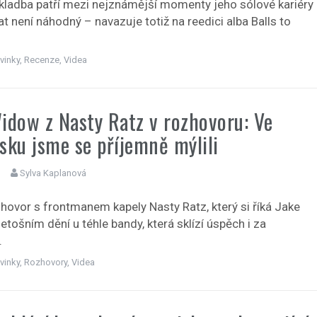
kladba patří mezi nejznámější momenty jeho sólové kariéry
rat není náhodný – navazuje totiž na reedici alba Balls to
vinky
,
Recenze
,
Videa
idow z Nasty Ratz v rozhovoru: Ve
sku jsme se příjemně mýlili
Sylva Kaplanová
zhovor s frontmanem kapely Nasty Ratz, který si říká Jake
etošním dění u téhle bandy, která sklízí úspěch i za
.
vinky
,
Rozhovory
,
Videa