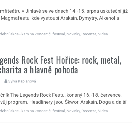
mfiteátru v Jihlavě se ve dnech 14.-15. srpna uskuteční již
k Magmafestu, kde vystoupí Arakain, Dymytry, Alkehol a
dební akce - kam na koncert či festival
,
Novinky
,
Recenze
,
Videa
gends Rock Fest Hořice: rock, metal,
charita a hlavně pohoda
Sylva Kaplanová
očník The Legends Rock Festu, konaný 16.-18. července,
svůj program. Headlinery jsou Škwor, Arakain, Doga a další.
dební akce - kam na koncert či festival
,
Novinky
,
Recenze
,
Videa