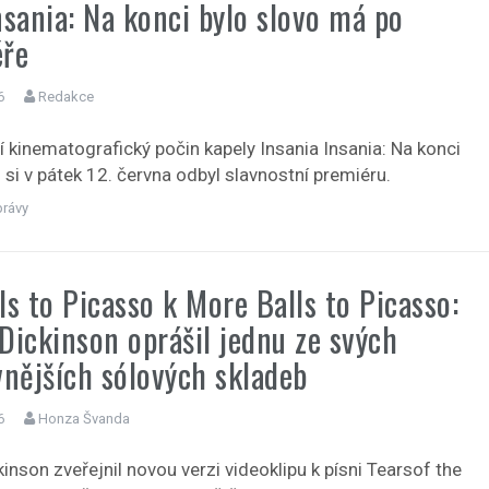
nsania: Na konci bylo slovo má po
éře
6
Redakce
í kinematografický počin kapely Insania Insania: Na konci
 si v pátek 12. června odbyl slavnostní premiéru.
právy
ls to Picasso k More Balls to Picasso:
Dickinson oprášil jednu ze svých
vnějších sólových skladeb
6
Honza Švanda
inson zveřejnil novou verzi videoklipu k písni Tearsof the