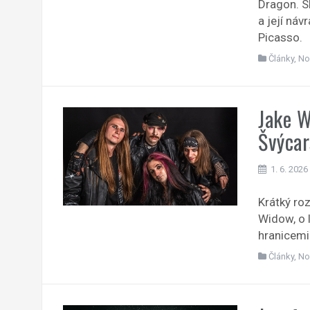
Dragon. S
a její náv
Picasso.
Články
,
No
Jake W
Švýcar
1. 6. 2026
Krátký ro
Widow, o l
hranicemi
Články
,
No