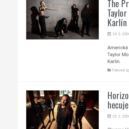
The Pr
Taylor
Karlín
24. 3. 202
Americká 
Taylor Mo
Karlín.
Tiskové z
Horizo
hecuje
23. 2. 202