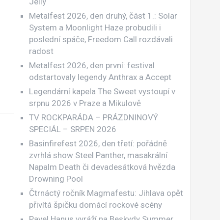
Jellÿ
Metalfest 2026, den druhý, část 1.: Solar
System a Moonlight Haze probudili i
poslední spáče, Freedom Call rozdávali
radost
Metalfest 2026, den první: festival
odstartovaly legendy Anthrax a Accept
Legendární kapela The Sweet vystoupí v
srpnu 2026 v Praze a Mikulově
TV ROCKPARÁDA – PRÁZDNINOVÝ
SPECIÁL – SRPEN 2026
Basinfirefest 2026, den třetí: pořádně
zvrhlá show Steel Panther, masakrální
Napalm Death či devadesátková hvězda
Drowning Pool
Čtrnáctý ročník Magmafestu: Jihlava opět
přivítá špičku domácí rockové scény
Pavel Hanus vyráží na Beskydy Summer