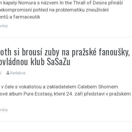
n kapely Nomura s názvem In the Thrall of Desire přináší
nekompromisní pohled na problematiku zneužívání
ntů a farmaceutik
právy
oth si brousí zuby na pražské fanoušky,
 ovládnou klub SaSaZu
6
Redakce
 v čele s vokalistou a zakladatelem Calebem Shomem
nové album Pure Ecstasy, které 24. září představí v pražském
právy