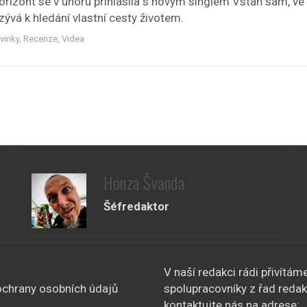
orizont se v únoru přihlásila s novým singlem Vstaň sám, ve
ývá k hledání vlastní cesty životem.
vinky
,
Recenze
,
Videa
Honza Švanda
Šéfredaktor
V naší redakci rádi přivítám
chrany osobních údajů
spolupracovníky z řad redak
kontaktujte nás na adrese: