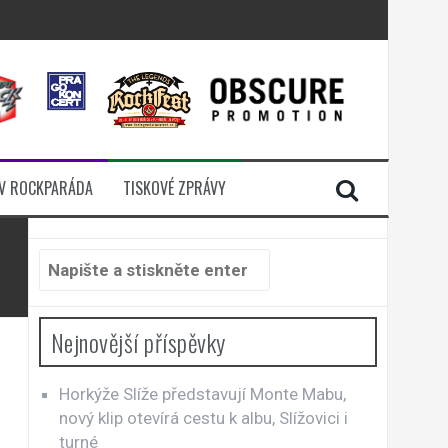
i komunitou
a další
sací zámek
n Jellÿ
V ROCKPARÁDA
TISKOVÉ ZPRÁVY
Hledat:
Nejnovější příspěvky
Horkýže Slíže představují Monte Mabu,
nový klip otevírá cestu k albu, Slížovici i
turné