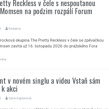
etty Reckless v čele s nespoutanou
 Momsen na podzim rozpálí Forum
6
Redakce
rocková skupina The Pretty Reckless v čele se zpěvačkou
msen zavítá už 16. listopadu 2026 do pražského Fora
právy
nt v novém singlu a videu Vstaň sám
 k akci
6
Sylva Kaplanová