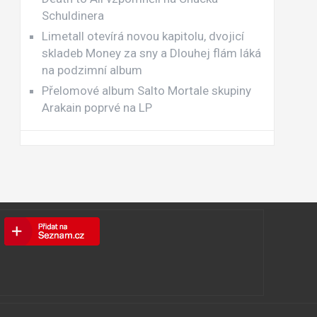
Schuldinera
Limetall otevírá novou kapitolu, dvojicí
skladeb Money za sny a Dlouhej flám láká
na podzimní album
Přelomové album Salto Mortale skupiny
Arakain poprvé na LP