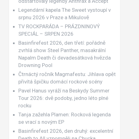
odstartovaly legendy Anthrax a Accept
Legendární kapela The Sweet vystoupí v
srpnu 2026 v Praze a Mikulově
TV ROCKPARÁDA – PRÁZDNINOVÝ
SPECIÁL – SRPEN 2026
Basinfirefest 2026, den třetí: pořádně
zvrhlá show Steel Panther, masakrální
Napalm Death či devadesátková hvězda
Drowning Pool
Čtrnáctý ročník Magmafestu: Jihlava opět
přivítá špičku domácí rockové scény
Pavel Hanus vyráží na Beskydy Summer
Tour 2026: dvě podoby, jedno léto plné
rocku
Tanja zažehla Plamen: Rocková legenda
se vrací s novým EP
Basinfirefest 2026, den druhý: excelentní
Death to All vzpomněli na Chucka