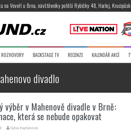
tu na Veveří u Brna, návštěvníky potěší Rybičky 48, Harlej, Krucipüsk 
velkém, zámeckou zahradu ovládli Dymytry, Krucipüsk, Tublatanka i Vi
ní Apocalyptica, legendární Root i s Big Bossem či velká párty s Gree
 System a Moonlight Haze probudili i poslední spáče, Freedom Call roz
rtovaly legendy Anthrax a Accept
ROZHOVORY
BACKSTAGE TV
RECENZE
KALENDÁŘ AKCÍ
T
féru legendárních Camden parties, propojí rockovou hudbu s uměním 
ahenovo divadlo
ý výběr v Mahenově divadle v Brně:
ace, která se nebude opakovat
8
Sylva Kaplanová