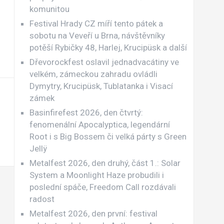
komunitou
Festival Hrady CZ míří tento pátek a
sobotu na Veveří u Brna, návštěvníky
potěší Rybičky 48, Harlej, Krucipüsk a další
Dřevorockfest oslavil jednadvacátiny ve
velkém, zámeckou zahradu ovládli
Dymytry, Krucipüsk, Tublatanka i Visací
zámek
Basinfirefest 2026, den čtvrtý:
fenomenální Apocalyptica, legendární
Root i s Big Bossem či velká párty s Green
Jellÿ
Metalfest 2026, den druhý, část 1.: Solar
System a Moonlight Haze probudili i
poslední spáče, Freedom Call rozdávali
radost
Metalfest 2026, den první: festival