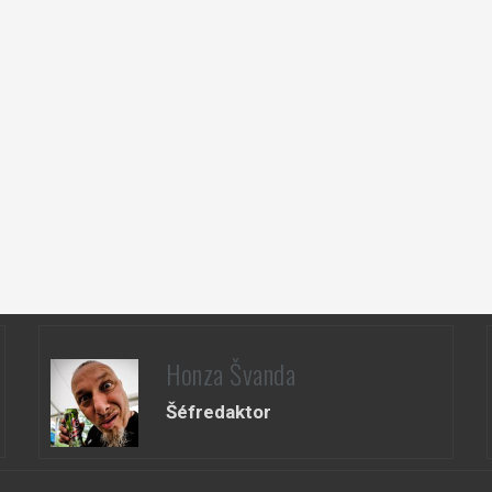
Honza Švanda
Šéfredaktor