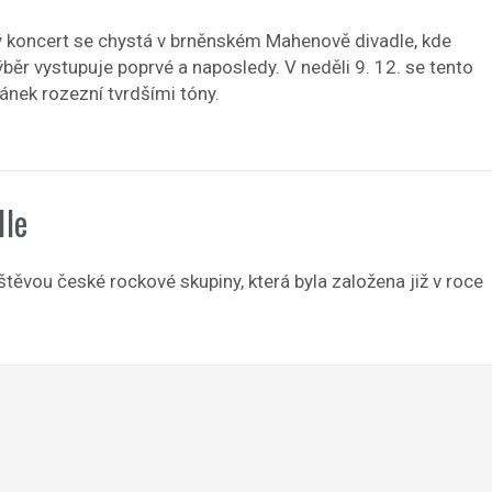
 koncert se chystá v brněnském Mahenově divadle, kde
běr vystupuje poprvé a naposledy. V neděli 9. 12. se tento
tánek rozezní tvrdšími tóny.
dle
štěvou české rockové skupiny, která byla založena již v roce