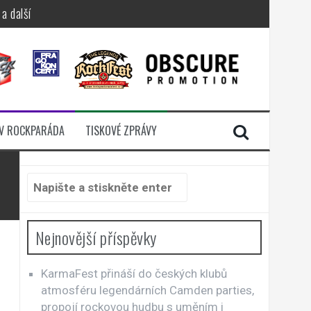
a další
sací zámek
n Jellÿ
dávali radost
V ROCKPARÁDA
TISKOVÉ ZPRÁVY
i komunitou
Hledat:
Nejnovější příspěvky
KarmaFest přináší do českých klubů
atmosféru legendárních Camden parties,
propojí rockovou hudbu s uměním i