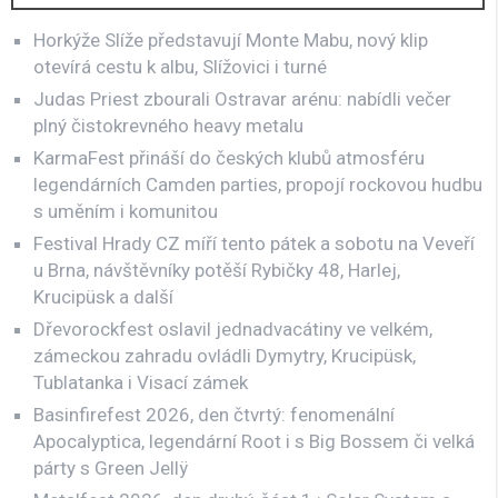
Horkýže Slíže představují Monte Mabu, nový klip
otevírá cestu k albu, Slížovici i turné
Judas Priest zbourali Ostravar arénu: nabídli večer
plný čistokrevného heavy metalu
KarmaFest přináší do českých klubů atmosféru
legendárních Camden parties, propojí rockovou hudbu
s uměním i komunitou
Festival Hrady CZ míří tento pátek a sobotu na Veveří
u Brna, návštěvníky potěší Rybičky 48, Harlej,
Krucipüsk a další
Dřevorockfest oslavil jednadvacátiny ve velkém,
zámeckou zahradu ovládli Dymytry, Krucipüsk,
Tublatanka i Visací zámek
Basinfirefest 2026, den čtvrtý: fenomenální
Apocalyptica, legendární Root i s Big Bossem či velká
párty s Green Jellÿ