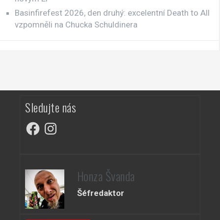
Basinfirefest 2026, den druhý: excelentní Death to All
vzpomněli na Chucka Schuldinera
Sledujte nás
Facebook
Instagram
Honza Švanda
Šéfredaktor