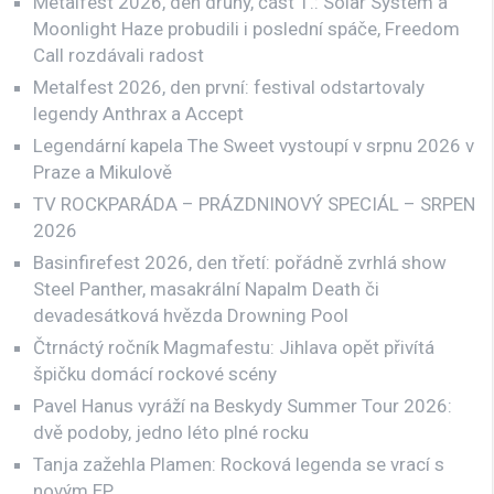
Metalfest 2026, den druhý, část 1.: Solar System a
Moonlight Haze probudili i poslední spáče, Freedom
Call rozdávali radost
Metalfest 2026, den první: festival odstartovaly
legendy Anthrax a Accept
Legendární kapela The Sweet vystoupí v srpnu 2026 v
Praze a Mikulově
TV ROCKPARÁDA – PRÁZDNINOVÝ SPECIÁL – SRPEN
2026
Basinfirefest 2026, den třetí: pořádně zvrhlá show
Steel Panther, masakrální Napalm Death či
devadesátková hvězda Drowning Pool
Čtrnáctý ročník Magmafestu: Jihlava opět přivítá
špičku domácí rockové scény
Pavel Hanus vyráží na Beskydy Summer Tour 2026:
dvě podoby, jedno léto plné rocku
Tanja zažehla Plamen: Rocková legenda se vrací s
novým EP