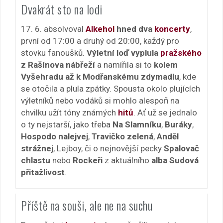
Dvakrát sto na lodi
17. 6. absolvoval
Alkehol
hned dva
koncerty
,
první od 17:00 a druhý od 20:00, každý pro
stovku fanoušků.
Výletní loď vyplula
pražského
z Rašínova nábřeží
a namířila si to
kolem
Vyšehradu až k Modřanskému zdymadlu
, kde
se otočila a plula zpátky. Spousta okolo plujících
výletníků nebo vodáků si mohlo alespoň na
chvilku užít tóny známých
hitů
. Ať už se jednalo
o ty nejstarší, jako třeba
Na Slamníku
,
Buráky
,
Hospodo nalejvej
,
Travičko zelená
,
Anděl
strážnej
, Lejboy, či o nejnovější pecky
Spalovač
chlastu
nebo
Rockeři
z aktuálního
alba Sudová
přitažlivost
.
Příště na souši, ale ne na suchu