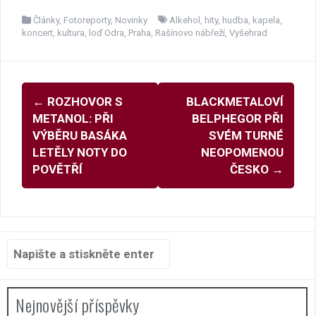
Články
,
Fotoreporty
,
Novinky
Alkehol
,
hity
,
hudba
,
kapela
,
koncert
,
kultura
,
loď Odra
,
Praha
,
Rašínovo nábřeží
,
Vyšehrad
Navigace
←
ROZHOVOR S
BLACKMETALOVÍ
pro
METANOL: PŘI
BELPHEGOR PŘI
příspěvky
VÝBĚRU BASÁKA
SVÉM TURNÉ
LETĚLY NOTY DO
NEOPOMENOU
POVĚTŘÍ
ČESKO
→
Hledat:
Nejnovější příspěvky