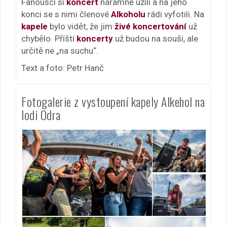
Fanoušci si
koncert
náramně užili a na jeho
konci se s nimi členové
Alkoholu
rádi vyfotili. Na
kapele
bylo vidět, že jim
živé
koncertování
už
chybělo. Příští
koncerty
už budou na souši, ale
určitě ne „na suchu“.
Text a foto: Petr Hanč
Fotogalerie z vystoupení kapely Alkehol na
lodi Odra