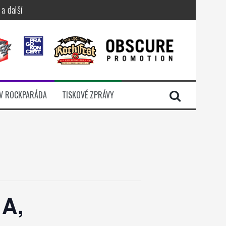
a další
sací zámek
n Jellÿ
dávali radost
V ROCKPARÁDA
TISKOVÉ ZPRÁVY
i komunitou
A,