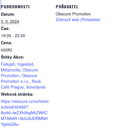
PODROBNOSTI
POŘADATEL
Obscure Promotion
Datum:
Zobrazit web (Pořadatel)
3. 5. 2024
Čas:
19:00 - 23:30
Cena:
620Kč
Štítky Akce:
Fallujah
,
Ingested
,
Mélancolia
,
Obscure
Promotion
,
Obscure
Promotion s.r.o.
,
Rock
Café Prague
,
Vulvodynia
Webová stránka:
https://obscure.cz/cs/ticket
s/detail/id/685?
fbclid=IwZXh0bgNhZW0C
MTAAAR13bSJ9JDRMNH
YgslaQdu-