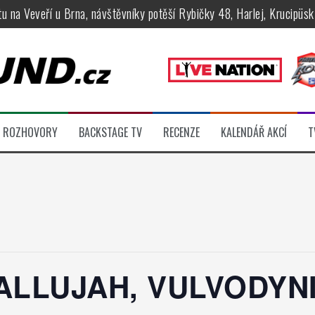
tu na Veveří u Brna, návštěvníky potěší Rybičky 48, Harlej, Krucipüsk 
velkém, zámeckou zahradu ovládli Dymytry, Krucipüsk, Tublatanka i Vi
ní Apocalyptica, legendární Root i s Big Bossem či velká párty s Gree
 System a Moonlight Haze probudili i poslední spáče, Freedom Call roz
rtovaly legendy Anthrax a Accept
ROZHOVORY
BACKSTAGE TV
RECENZE
KALENDÁŘ AKCÍ
T
féru legendárních Camden parties, propojí rockovou hudbu s uměním 
ALLUJAH, VULVODYNI