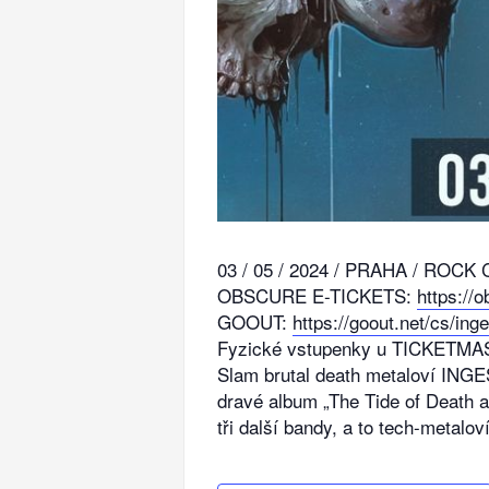
03 / 05 / 2024 / PRAHA / ROCK
OBSCURE E-TICKETS:
https://o
GOOUT:
https://goout.net/cs/in
Fyzické vstupenky u TICKETM
Slam brutal death metaloví INGE
dravé album „The Tide of Death a
tři další bandy, a to tech-met