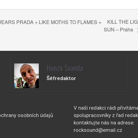
KILL THE LI
EARS PRADA + LIKE MOTHS TO FLAMES +
SUN – Praha
Honza Švanda
Šéfredaktor
V naší redakci rádi přivítám
chrany osobních údajů
spolupracovníky z řad redak
kontaktujte nás na adrese:
rocksound@email.cz