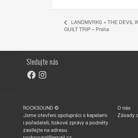
LANDMVRKS + THE DEVIL W
GUILT TRIP – Praha
Sledujte nás
Facebook
Instagram
ROCKSOUND ©
O nás
Jsme otevřeni spolupráci s kapelami
Zásady o
i pořadateli, tiskové zprávy a podněty
zasílejte na adresu:
rocksound@email.cz