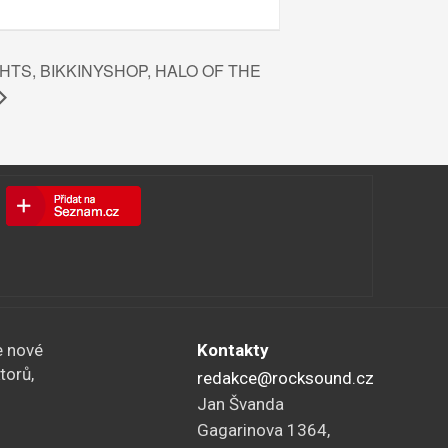
GHTS, BIKKINYSHOP, HALO OF THE
e nové
Kontakty
torů,
redakce@rocksound.cz
Jan Švanda
Gagarinova 1364,