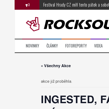
Přejít
Festival Hrady CZ míří tento pátek a sobo
k
Dřevorockfest oslavil jednadvacátiny ve 
obsahu
webu
Basinfirefest 2026, den čtvrtý: fenomenál
Metalfest 2026, den druhý, část 1.: Solar
Metalfest 2026, den první: festival odsta
NOVINKY
ČLÁNKY
FOTOREPORTY
VIDEA
KarmaFest přináší do českých klubů atmos
« Všechny Akce
akce již proběhla.
INGESTED, F