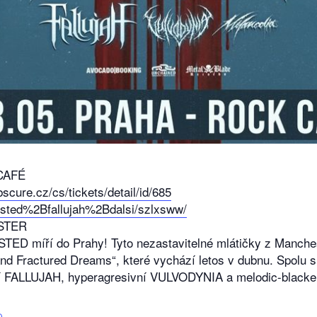
 CAFÉ
bscure.cz/cs/tickets/detail/id/685
gested%2Bfallujah%2Bdalsi/szlxsww/
ASTER
STED míří do Prahy! Tyto nezastavitelné mlátičky z Manches
nd Fractured Dreams“, které vychází letos v dubnu. Spolu 
aloví FALLUJAH, hyperagresivní VULVODYNIA a melodic-bla