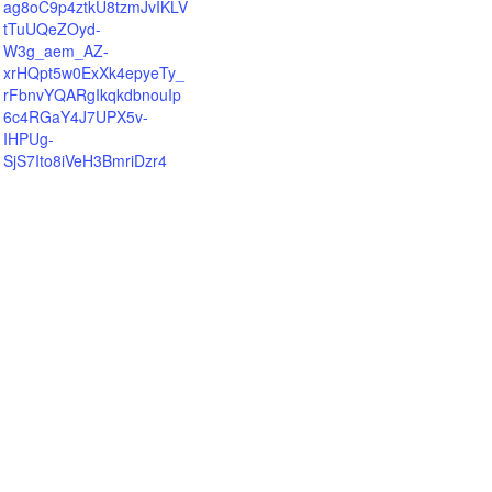
ag8oC9p4ztkU8tzmJvIKLV
tTuUQeZOyd-
W3g_aem_AZ-
xrHQpt5w0ExXk4epyeTy_
rFbnvYQARgIkqkdbnouIp
6c4RGaY4J7UPX5v-
IHPUg-
SjS7Ito8iVeH3BmriDzr4