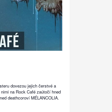
teru dovezou jejich čerstvé a
s nimi na Rock Café zaútočí hned
ckened deathcoroví MÉLANCOLIA.