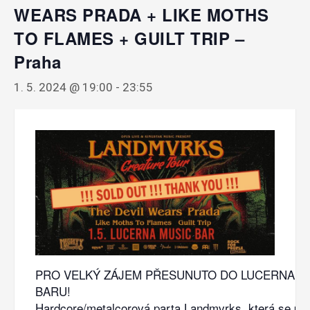
WEARS PRADA + LIKE MOTHS
TO FLAMES + GUILT TRIP –
Praha
1. 5. 2024 @ 19:00
-
23:55
PRO VELKÝ ZÁJEM PŘESUNUTO DO LUCERNA M
BARU!
Hardcore/metalcorová parta Landmvrks, která se pos