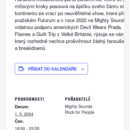
mílovými kroky posouvá na špičku svého žánru star
kontinentu se vrací po neuvěřitelné show, které před
pražském Futurum a v roce 2022 na Mighty Sounds. 
vidatnou podporu amerických Devil Wears Prada, Lik
Flames a Guilt Trip z Velké Británie, rýsuje se nám v
který rozhodně nechce prošvihnout žádný fanoušek os
a breakdownů.
PŘIDAT DO KALENDÁŘE
PODROBNOSTI
POŘADATELÉ
Mighty Sounds
Datum:
Rock for People
1. 5. 2024
Čas:
19:00 - 23:55