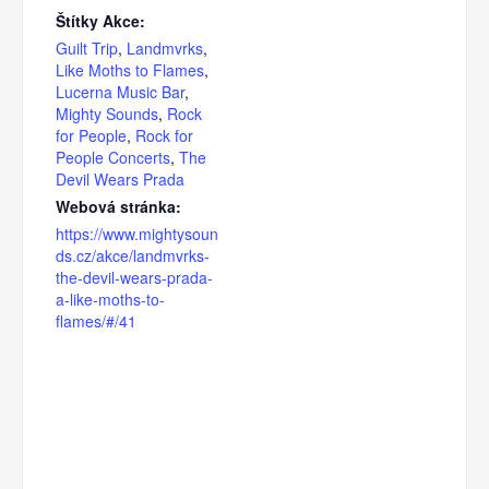
Štítky Akce:
Guilt Trip
,
Landmvrks
,
Like Moths to Flames
,
Lucerna Music Bar
,
Mighty Sounds
,
Rock
for People
,
Rock for
People Concerts
,
The
Devil Wears Prada
Webová stránka:
https://www.mightysoun
ds.cz/akce/landmvrks-
the-devil-wears-prada-
a-like-moths-to-
flames/#/41