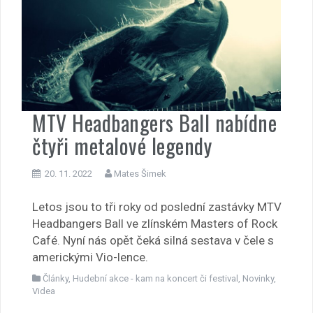
MTV Headbangers Ball nabídne
čtyři metalové legendy
20. 11. 2022
Mates Šimek
Letos jsou to tři roky od poslední zastávky MTV
Headbangers Ball ve zlínském Masters of Rock
Café. Nyní nás opět čeká silná sestava v čele s
americkými Vio-lence.
Články
,
Hudební akce - kam na koncert či festival
,
Novinky
,
Videa