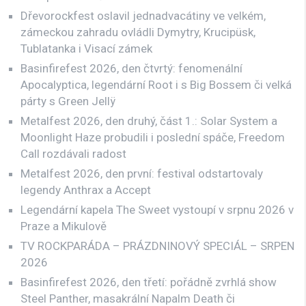
Dřevorockfest oslavil jednadvacátiny ve velkém,
zámeckou zahradu ovládli Dymytry, Krucipüsk,
Tublatanka i Visací zámek
Basinfirefest 2026, den čtvrtý: fenomenální
Apocalyptica, legendární Root i s Big Bossem či velká
párty s Green Jellÿ
Metalfest 2026, den druhý, část 1.: Solar System a
Moonlight Haze probudili i poslední spáče, Freedom
Call rozdávali radost
Metalfest 2026, den první: festival odstartovaly
legendy Anthrax a Accept
Legendární kapela The Sweet vystoupí v srpnu 2026 v
Praze a Mikulově
TV ROCKPARÁDA – PRÁZDNINOVÝ SPECIÁL – SRPEN
2026
Basinfirefest 2026, den třetí: pořádně zvrhlá show
Steel Panther, masakrální Napalm Death či