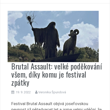
Brutal Assault: velké poděkování
všem, díky komu je festival
zpátky
19. 9. 2022
Veronika Špundová
Festival Brutal Assault obývá josefovskou
pevnost již pětadvacet let a jsme velmi vděční, že