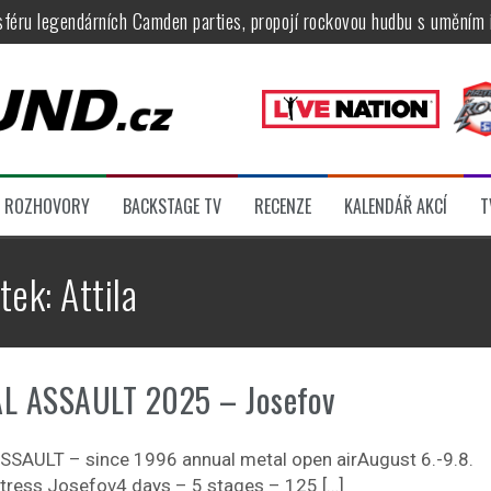
féru legendárních Camden parties, propojí rockovou hudbu s uměním 
tu na Veveří u Brna, návštěvníky potěší Rybičky 48, Harlej, Krucipüsk 
velkém, zámeckou zahradu ovládli Dymytry, Krucipüsk, Tublatanka i Vi
ní Apocalyptica, legendární Root i s Big Bossem či velká párty s Gree
 System a Moonlight Haze probudili i poslední spáče, Freedom Call roz
ROZHOVORY
BACKSTAGE TV
RECENZE
KALENDÁŘ AKCÍ
T
ídli večer plný čistokrevného heavy metalu
ítek:
Attila
L ASSAULT 2025 – Josefov
SAULT – since 1996 annual metal open airAugust 6.-9.8.
rtress Josefov4 days – 5 stages – 125 […]