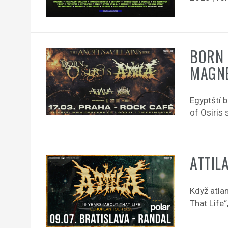
BORN 
MAGNE
Egyptští b
of Osiris
ATTILA
Když atla
That Life“