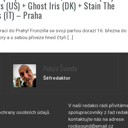
rs (US) + Ghost Iris (DK) + Stain The
 (IT) – Praha
vrací do Prahy! Fronzilla se svojí partou dorazí 16. března do
ry a s sebou přiveze hned čtyři […]
Honza Švanda
Šéfredaktor
V naší redakci rádi přivítám
chrany osobních údajů
spolupracovníky z řad redak
kontaktujte nás na adrese:
rocksound@email.cz