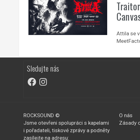
Traito
Canvas
Attila se 
MeetFacto
Sledujte nás
Facebook
Instagram
ROCKSOUND ©
O nás
Jsme otevřeni spolupráci s kapelami
Zásady o
i pořadateli, tiskové zprávy a podněty
zasílejte na adresu: