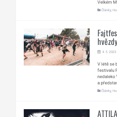
Velkém Me
Články
,
Hu
Fajtfe
hvězdy
4. 5. 2023
V létě se
festivalu 
nedaleko 
a předsta
Články
,
Hu
ATTILA