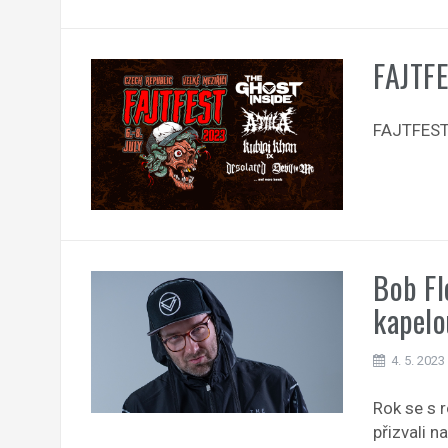
FAJTF
FAJTFEST 
Bob Fl
kapelo
4. 5. 2023
Rok se s 
přizvali 