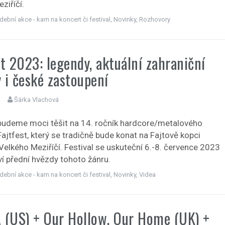
ziříčí.
dební akce - kam na koncert či festival
,
Novinky
,
Rozhovory
st 2023: legendy, aktuální zahraniční
 i české zastoupení
Šárka Vlachová
 budeme moci těšit na 14. ročník hardcore/metalového
Fajtfest, který se tradičně bude konat na Fajtově kopci
Velkého Meziříčí. Festival se uskuteční 6.-8. července 2023
ví přední hvězdy tohoto žánru.
dební akce - kam na koncert či festival
,
Novinky
,
Videa
 (US) + Our Hollow, Our Home (UK) +