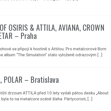
OF OSIRIS & ATTILA, AVIANA, CROWN
TAR – Praha
ohové se připojí k hostině s Attilou. Pro metalcorové Born
 se album “The Simulation” stalo vyloženě odrazovým […]
, POLAR – Bratislava
ntští drzouni ATTILA před 10 lety vydali pátou desku „About
, byla to na metalcore scéně šleha. Pártycoristi, […]