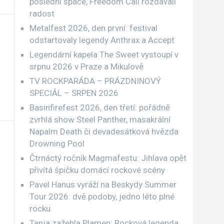
poslední spáče, Freedom Call rozdávali
radost
Metalfest 2026, den první: festival
odstartovaly legendy Anthrax a Accept
Legendární kapela The Sweet vystoupí v
srpnu 2026 v Praze a Mikulově
TV ROCKPARÁDA – PRÁZDNINOVÝ
SPECIÁL – SRPEN 2026
Basinfirefest 2026, den třetí: pořádně
zvrhlá show Steel Panther, masakrální
Napalm Death či devadesátková hvězda
Drowning Pool
Čtrnáctý ročník Magmafestu: Jihlava opět
přivítá špičku domácí rockové scény
Pavel Hanus vyráží na Beskydy Summer
Tour 2026: dvě podoby, jedno léto plné
rocku
Tanja zažehla Plamen: Rocková legenda