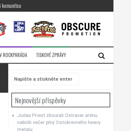
i komunitou
a další
sací zámek
n Jellÿ
dávali radost
V ROCKPARÁDA
TISKOVÉ ZPRÁVY
Hledat:
Nejnovější příspěvky
Judas Priest zbourali Ostravar arénu:
nabídli večer plný čistokrevného heavy
metalu