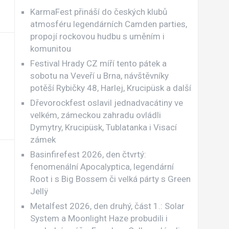
KarmaFest přináší do českých klubů
atmosféru legendárních Camden parties,
propojí rockovou hudbu s uměním i
komunitou
Festival Hrady CZ míří tento pátek a
sobotu na Veveří u Brna, návštěvníky
potěší Rybičky 48, Harlej, Krucipüsk a další
Dřevorockfest oslavil jednadvacátiny ve
velkém, zámeckou zahradu ovládli
Dymytry, Krucipüsk, Tublatanka i Visací
zámek
Basinfirefest 2026, den čtvrtý:
fenomenální Apocalyptica, legendární
Root i s Big Bossem či velká párty s Green
Jellÿ
Metalfest 2026, den druhý, část 1.: Solar
System a Moonlight Haze probudili i