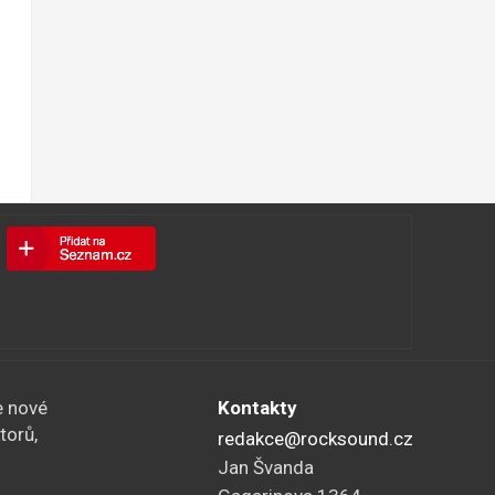
e nové
Kontakty
torů,
redakce@rocksound.cz
Jan Švanda