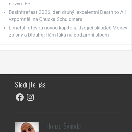
novým EP
Basinfirefest 2026, den druhý: excelentní Death to All
vzpomněli na Chucka Schuldinera
Limetall otevírá novou kapitolu, dvojicí skladeb Money
za sny a Dlouhej flám láká na podzimní album
Sledujte nás
Facebook
Instagram
Honza Švanda