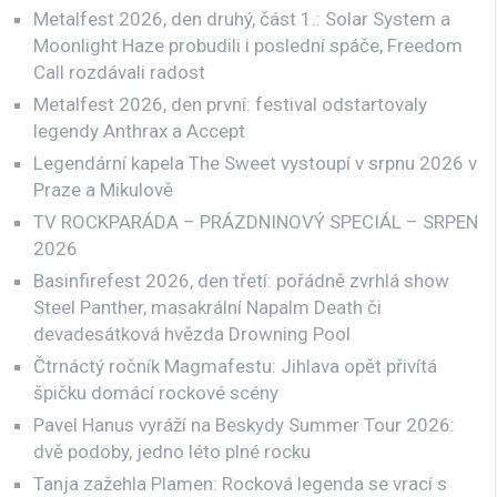
Metalfest 2026, den druhý, část 1.: Solar System a
Moonlight Haze probudili i poslední spáče, Freedom
Call rozdávali radost
Metalfest 2026, den první: festival odstartovaly
legendy Anthrax a Accept
Legendární kapela The Sweet vystoupí v srpnu 2026 v
Praze a Mikulově
TV ROCKPARÁDA – PRÁZDNINOVÝ SPECIÁL – SRPEN
2026
Basinfirefest 2026, den třetí: pořádně zvrhlá show
Steel Panther, masakrální Napalm Death či
devadesátková hvězda Drowning Pool
Čtrnáctý ročník Magmafestu: Jihlava opět přivítá
špičku domácí rockové scény
Pavel Hanus vyráží na Beskydy Summer Tour 2026:
dvě podoby, jedno léto plné rocku
Tanja zažehla Plamen: Rocková legenda se vrací s