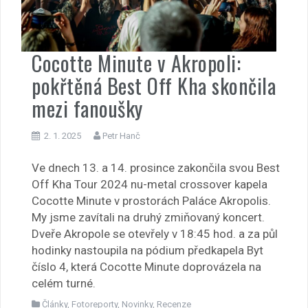
Cocotte Minute v Akropoli:
pokřtěná Best Off Kha skončila
mezi fanoušky
2. 1. 2025
Petr Hanč
Ve dnech 13. a 14. prosince zakončila svou Best
Off Kha Tour 2024 nu-metal crossover kapela
Cocotte Minute v prostorách Paláce Akropolis.
My jsme zavítali na druhý zmiňovaný koncert.
Dveře Akropole se otevřely v 18:45 hod. a za půl
hodinky nastoupila na pódium předkapela Byt
číslo 4, která Cocotte Minute doprovázela na
celém turné.
Články
,
Fotoreporty
,
Novinky
,
Recenze