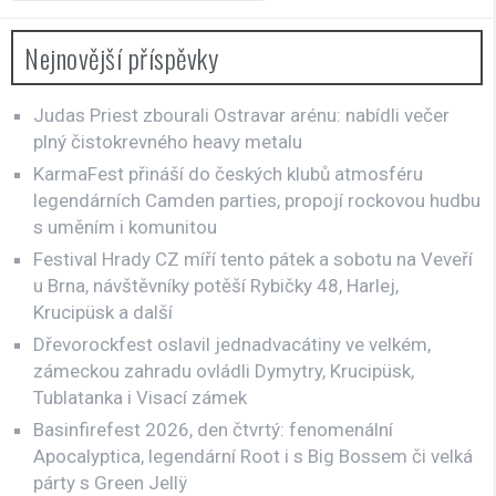
Nejnovější příspěvky
Judas Priest zbourali Ostravar arénu: nabídli večer
plný čistokrevného heavy metalu
KarmaFest přináší do českých klubů atmosféru
legendárních Camden parties, propojí rockovou hudbu
s uměním i komunitou
Festival Hrady CZ míří tento pátek a sobotu na Veveří
u Brna, návštěvníky potěší Rybičky 48, Harlej,
Krucipüsk a další
Dřevorockfest oslavil jednadvacátiny ve velkém,
zámeckou zahradu ovládli Dymytry, Krucipüsk,
Tublatanka i Visací zámek
Basinfirefest 2026, den čtvrtý: fenomenální
Apocalyptica, legendární Root i s Big Bossem či velká
párty s Green Jellÿ