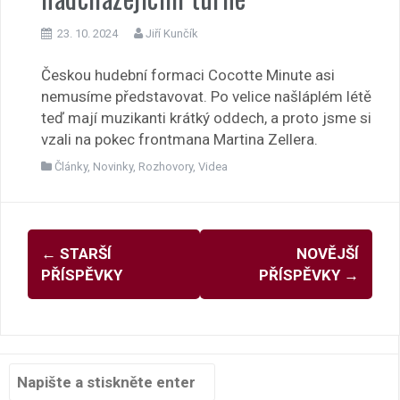
23. 10. 2024
Jiří Kunčík
Českou hudební formaci Cocotte Minute asi
nemusíme představovat. Po velice našláplém létě
teď mají muzikanti krátký oddech, a proto jsme si
vzali na pokec frontmana Martina Zellera.
Články
,
Novinky
,
Rozhovory
,
Videa
Navigace
←
STARŠÍ
NOVĚJŠÍ
pro
PŘÍSPĚVKY
PŘÍSPĚVKY
→
příspěvky
Hledat: