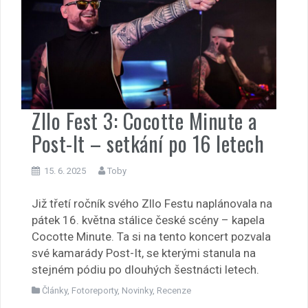
Zllo Fest 3: Cocotte Minute a
Post-It – setkání po 16 letech
15. 6. 2025
Toby
Již třetí ročník svého Zllo Festu naplánovala na
pátek 16. května stálice české scény – kapela
Cocotte Minute. Ta si na tento koncert pozvala
své kamarády Post-It, se kterými stanula na
stejném pódiu po dlouhých šestnácti letech.
Články
,
Fotoreporty
,
Novinky
,
Recenze