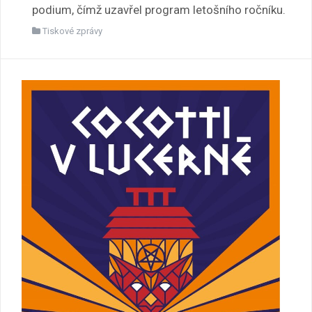
podium, čímž uzavřel program letošního ročníku.
Tiskové zprávy