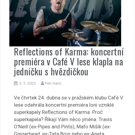
Reflections of Karma: koncertní
premiéra v Café V lese klapla na
jedničku s hvězdičkou
3. 5. 2025
Petr Hanč
Ve čtvrtek 24. dubna se v pražském klubu Café V
lese odehrála koncertní premiéra loni vzniklé
superkapely Reflections of Karma. Proč
superkapela? Říkají Vám něco jména: Travis
O’Neill (ex-Pipes and Pints), Maťo Mišík (ex-
Gingerhead, ex-Tata Bojs nebo ex-Aneta