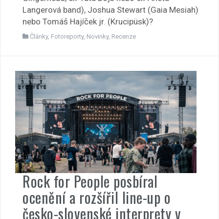
Langerová band), Joshua Stewart (Gaia Mesiah)
nebo Tomáš Hajíček jr. (Krucipüsk)?
Články
,
Fotoreporty
,
Novinky
,
Recenze
Rock for People posbíral
ocenění a rozšířil line-up o
česko-slovenské interprety v