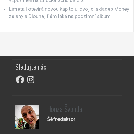
vzpomněli na Chucka Schuldinera
Limetall otevírá novou kapitolu, dvojicí skladeb Money
za sny a Dlouhej flám láká na podzimní album
Sledujte nás
Facebook
Instagram
Honza Švanda
Šéfredaktor