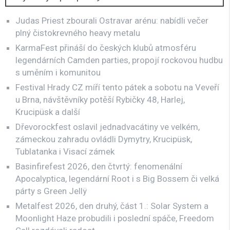
Judas Priest zbourali Ostravar arénu: nabídli večer
plný čistokrevného heavy metalu
KarmaFest přináší do českých klubů atmosféru
legendárních Camden parties, propojí rockovou hudbu
s uměním i komunitou
Festival Hrady CZ míří tento pátek a sobotu na Veveří
u Brna, návštěvníky potěší Rybičky 48, Harlej,
Krucipüsk a další
Dřevorockfest oslavil jednadvacátiny ve velkém,
zámeckou zahradu ovládli Dymytry, Krucipüsk,
Tublatanka i Visací zámek
Basinfirefest 2026, den čtvrtý: fenomenální
Apocalyptica, legendární Root i s Big Bossem či velká
párty s Green Jellÿ
Metalfest 2026, den druhý, část 1.: Solar System a
Moonlight Haze probudili i poslední spáče, Freedom