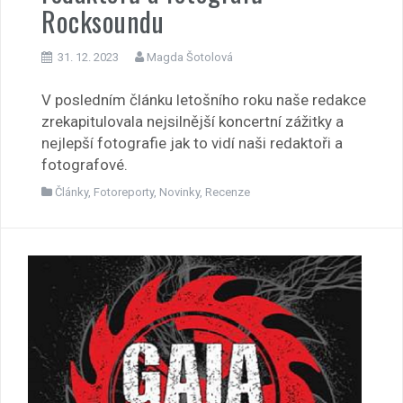
Rocksoundu
31. 12. 2023
Magda Šotolová
V posledním článku letošního roku naše redakce
zrekapitulovala nejsilnější koncertní zážitky a
nejlepší fotografie jak to vidí naši redaktoři a
fotografové.
Články
,
Fotoreporty
,
Novinky
,
Recenze