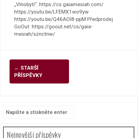
„Vlnobytí“. https://cs.gaiamesiah.com/
https://youtu.be/LFEMX1wo9yw
https://youtu.be/Q46AOl8-ppM Předprodej
GoOut: https://goout.net/cs/gaia-
mesiah/sznctnw/
Navigace
←
STARŠÍ
pro
PŘÍSPĚVKY
příspěvky
Hledat:
Nejnovější příspěvky