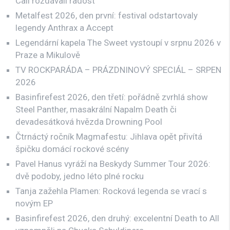
Call rozdávali radost
Metalfest 2026, den první: festival odstartovaly
legendy Anthrax a Accept
Legendární kapela The Sweet vystoupí v srpnu 2026 v
Praze a Mikulově
TV ROCKPARÁDA – PRÁZDNINOVÝ SPECIÁL – SRPEN
2026
Basinfirefest 2026, den třetí: pořádně zvrhlá show
Steel Panther, masakrální Napalm Death či
devadesátková hvězda Drowning Pool
Čtrnáctý ročník Magmafestu: Jihlava opět přivítá
špičku domácí rockové scény
Pavel Hanus vyráží na Beskydy Summer Tour 2026:
dvě podoby, jedno léto plné rocku
Tanja zažehla Plamen: Rocková legenda se vrací s
novým EP
Basinfirefest 2026, den druhý: excelentní Death to All