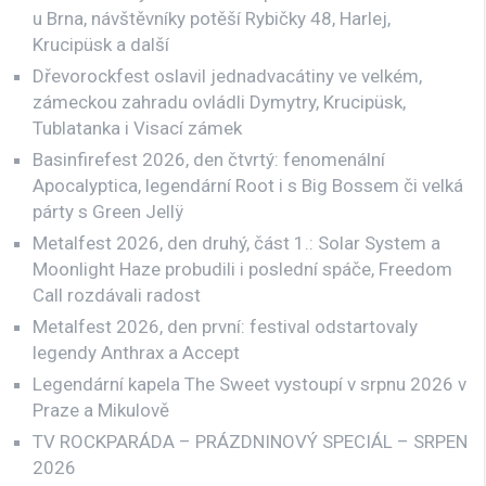
u Brna, návštěvníky potěší Rybičky 48, Harlej,
Krucipüsk a další
Dřevorockfest oslavil jednadvacátiny ve velkém,
zámeckou zahradu ovládli Dymytry, Krucipüsk,
Tublatanka i Visací zámek
Basinfirefest 2026, den čtvrtý: fenomenální
Apocalyptica, legendární Root i s Big Bossem či velká
párty s Green Jellÿ
Metalfest 2026, den druhý, část 1.: Solar System a
Moonlight Haze probudili i poslední spáče, Freedom
Call rozdávali radost
Metalfest 2026, den první: festival odstartovaly
legendy Anthrax a Accept
Legendární kapela The Sweet vystoupí v srpnu 2026 v
Praze a Mikulově
TV ROCKPARÁDA – PRÁZDNINOVÝ SPECIÁL – SRPEN
2026