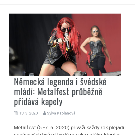
Německá legenda i švédské
mládí: Metalfest průběžně
přidává kapely
18. 3. 2020
Sylva Kaplanová
Metalfest (5.-7. 6. 2020) přiváží každý rok plejádu
současných hvězd tvrdé muziky i stálic, které si