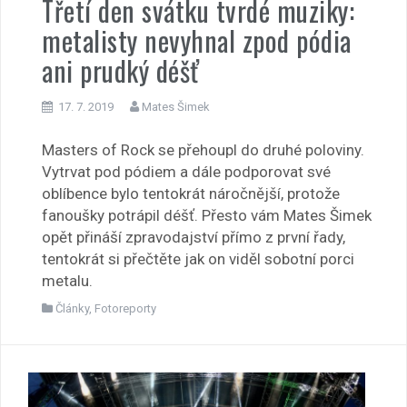
Třetí den svátku tvrdé muziky:
metalisty nevyhnal zpod pódia
ani prudký déšť
17. 7. 2019
Mates Šimek
Masters of Rock se přehoupl do druhé poloviny.
Vytrvat pod pódiem a dále podporovat své
oblíbence bylo tentokrát náročnější, protože
fanoušky potrápil déšť. Přesto vám Mates Šimek
opět přináší zpravodajství přímo z první řady,
tentokrát si přečtěte jak on viděl sobotní porci
metalu.
Články
,
Fotoreporty