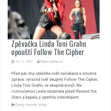
Zpěvačka Linda Toni Grahn
opouští Follow The Cipher
24. 11. 2021
Šárka Vlachová
Před pár dny obletěla svět nečekaná a smutná
zpráva: výrazná tvář skupiny Follow The Cipher,
Linda Toni Grahn, ve skupině končí. Na
rozloučenou Linda nazpívala píseň Rewind the
Stars a kapela ji opatřila videoklipem.
Články
,
Novinky
,
Videa