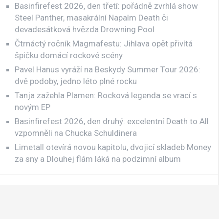
Basinfirefest 2026, den třetí: pořádně zvrhlá show
Steel Panther, masakrální Napalm Death či
devadesátková hvězda Drowning Pool
Čtrnáctý ročník Magmafestu: Jihlava opět přivítá
špičku domácí rockové scény
Pavel Hanus vyráží na Beskydy Summer Tour 2026:
dvě podoby, jedno léto plné rocku
Tanja zažehla Plamen: Rocková legenda se vrací s
novým EP
Basinfirefest 2026, den druhý: excelentní Death to All
vzpomněli na Chucka Schuldinera
Limetall otevírá novou kapitolu, dvojicí skladeb Money
za sny a Dlouhej flám láká na podzimní album