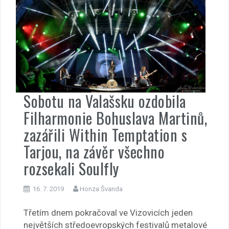
Sobotu na Valašsku ozdobila
Filharmonie Bohuslava Martinů,
zazářili Within Temptation s
Tarjou, na závěr všechno
rozsekali Soulfly
16. 7. 2019
Honza Švanda
Třetím dnem pokračoval ve Vizovicích jeden
největších středoevropských festivalů metalové