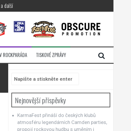
a další
sací zámek
n Jellÿ
dávali radost
V ROCKPARÁDA
TISKOVÉ ZPRÁVY
i komunitou
Hledat:
Nejnovější příspěvky
KarmaFest přináší do českých klubů
atmosféru legendárních Camden parties,
propojí rockovou hudbu s uměním i