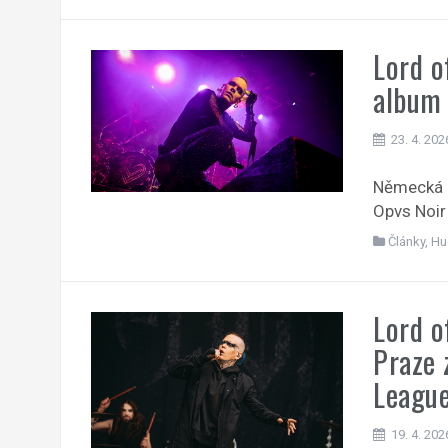
Lord o
album 
23. 4. 202
Německá g
Opvs Noir 
Články
,
Hu
Lord o
Praze 
League
19. 4. 202