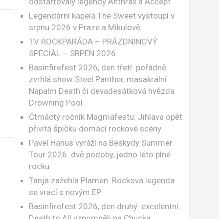
odstartovaly legendy Anthrax a Accept
Legendární kapela The Sweet vystoupí v
srpnu 2026 v Praze a Mikulově
TV ROCKPARÁDA – PRÁZDNINOVÝ
SPECIÁL – SRPEN 2026
Basinfirefest 2026, den třetí: pořádně
zvrhlá show Steel Panther, masakrální
Napalm Death či devadesátková hvězda
Drowning Pool
Čtrnáctý ročník Magmafestu: Jihlava opět
přivítá špičku domácí rockové scény
Pavel Hanus vyráží na Beskydy Summer
Tour 2026: dvě podoby, jedno léto plné
rocku
Tanja zažehla Plamen: Rocková legenda
se vrací s novým EP
Basinfirefest 2026, den druhý: excelentní
Death to All vzpomněli na Chucka