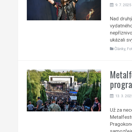
9. 7. 2025
Nad druhý
vydatného 
nepřízniv
ukázali s
Články
,
Fo
Metalf
progra
13. 3. 202
Už za nec
Metalfest
Pragokonc
samozřejm