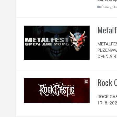
Články
,
Hu
Metalf
METALFEST
PLZEŇwww
OPEN AIR j
Rock C
ROCK CAS
17. 8. 20