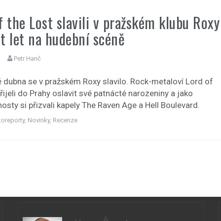
f the Lost slavili v pražském klubu Roxy
t let na hudební scéně
Petr Hanč
ě dubna se v pražském Roxy slavilo. Rock-metaloví Lord of
řijeli do Prahy oslavit své patnácté narozeniny a jako
hosty si přizvali kapely The Raven Age a Hell Boulevard.
toreporty
,
Novinky
,
Recenze