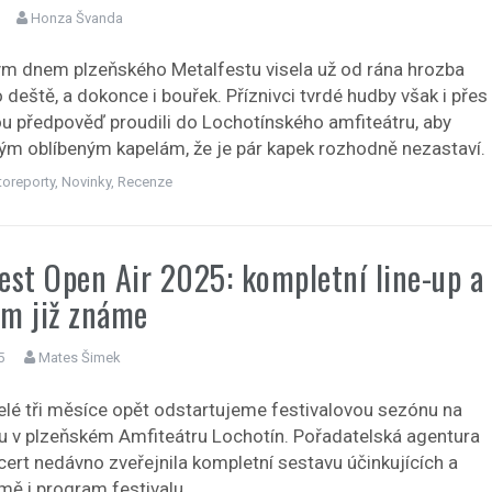
Honza Švanda
m dnem plzeňského Metalfestu visela už od rána hrozba
deště, a dokonce i bouřek. Příznivci tvrdé hudby však i přes
ou předpověď proudili do Lochotínského amfiteátru, aby
vým oblíbeným kapelám, že je pár kapek rozhodně nezastaví.
toreporty
,
Novinky
,
Recenze
est Open Air 2025: kompletní line-up a
m již známe
5
Mates Šimek
elé tři měsíce opět odstartujeme festivalovou sezónu na
u v plzeňském Amfiteátru Lochotín. Pořadatelská agentura
ert nedávno zveřejnila kompletní sestavu účinkujících a
ě i program festivalu.