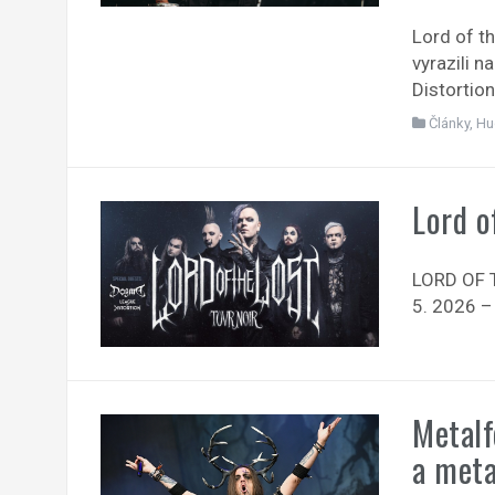
Lord of th
vyrazili 
Distortion
Články
,
Hu
Lord o
LORD OF T
5. 2026 –
Metalf
a meta