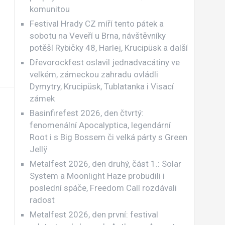
komunitou
Festival Hrady CZ míří tento pátek a
sobotu na Veveří u Brna, návštěvníky
potěší Rybičky 48, Harlej, Krucipüsk a další
Dřevorockfest oslavil jednadvacátiny ve
velkém, zámeckou zahradu ovládli
Dymytry, Krucipüsk, Tublatanka i Visací
zámek
Basinfirefest 2026, den čtvrtý:
fenomenální Apocalyptica, legendární
Root i s Big Bossem či velká párty s Green
Jellÿ
Metalfest 2026, den druhý, část 1.: Solar
System a Moonlight Haze probudili i
poslední spáče, Freedom Call rozdávali
radost
Metalfest 2026, den první: festival