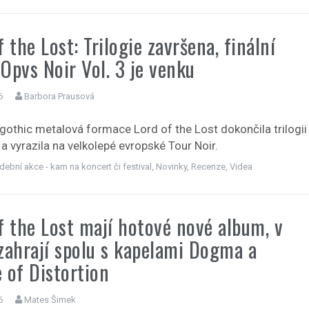
f the Lost: Trilogie završena, finální
Opvs Noir Vol. 3 je venku
6
Barbora Prausová
othic metalová formace Lord of the Lost dokončila trilogii
a vyrazila na velkolepé evropské Tour Noir.
dební akce - kam na koncert či festival
,
Novinky
,
Recenze
,
Videa
f the Lost mají hotové nové album, v
zahrají spolu s kapelami Dogma a
 of Distortion
6
Mates Šimek