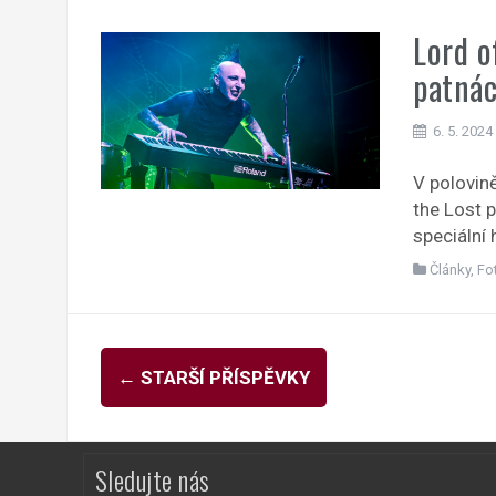
Lord o
patnác
6. 5. 2024
V polovin
the Lost p
speciální 
Články
,
Fo
Navigace
←
STARŠÍ PŘÍSPĚVKY
pro
příspěvky
Sledujte nás