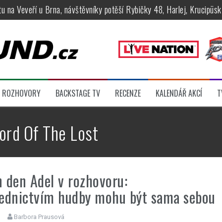
tu na Veveří u Brna, návštěvníky potěší Rybičky 48, Harlej, Krucipüsk 
velkém, zámeckou zahradu ovládli Dymytry, Krucipüsk, Tublatanka i Vi
ní Apocalyptica, legendární Root i s Big Bossem či velká párty s Gree
 System a Moonlight Haze probudili i poslední spáče, Freedom Call roz
rtovaly legendy Anthrax a Accept
ROZHOVORY
BACKSTAGE TV
RECENZE
KALENDÁŘ AKCÍ
T
féru legendárních Camden parties, propojí rockovou hudbu s uměním 
ord Of The Lost
 den Adel v rozhovoru:
ednictvím hudby mohu být sama sebou
Barbora Prausová