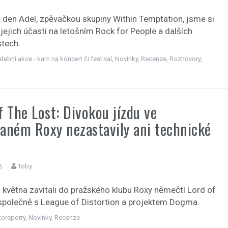
 den Adel, zpěvačkou skupiny Within Temptation, jsme si
 jejich účasti na letošním Rock for People a dalších
tech.
dební akce - kam na koncert či festival
,
Novinky
,
Recenze
,
Rozhovory
,
f The Lost: Divokou jízdu ve
aném Roxy nezastavily ani technické
6
Toby
května zavítali do pražského klubu Roxy němečtí Lord of
společně s League of Distortion a projektem Dogma.
toreporty
,
Novinky
,
Recenze