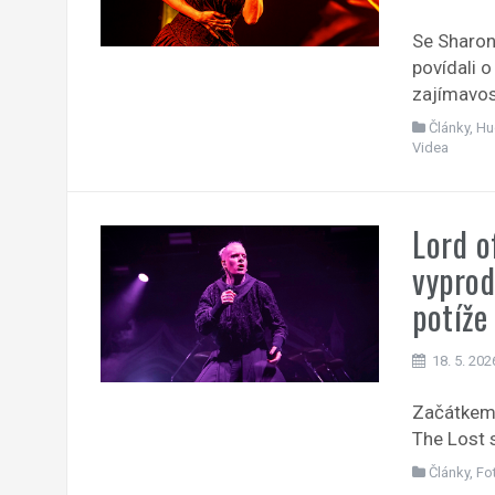
Se Sharon
povídali o
zajímavos
Články
,
Hu
Videa
Lord o
vyprod
potíže
18. 5. 202
Začátkem 
The Lost 
Články
,
Fo