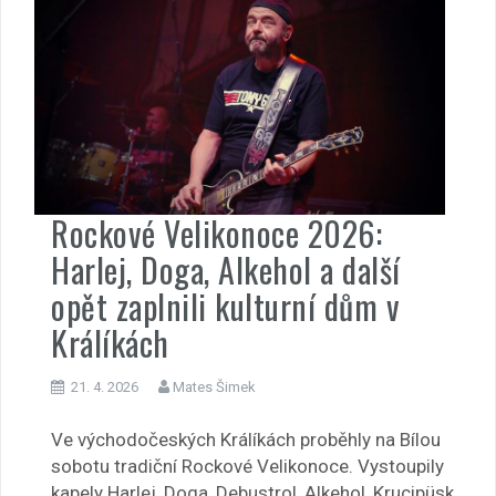
Rockové Velikonoce 2026:
Harlej, Doga, Alkehol a další
opět zaplnili kulturní dům v
Králíkách
21. 4. 2026
Mates Šimek
Ve východočeských Králíkách proběhly na Bílou
sobotu tradiční Rockové Velikonoce. Vystoupily
kapely Harlej, Doga, Debustrol, Alkehol, Krucipüsk,