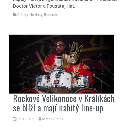
Doctor Victor a Fousatej Hat.
Články
,
Novinky
,
Recenze
Rockové Velikonoce v Králíkách
se blíží a mají nabitý line-up
2. 3. 2025
Mates Šimek