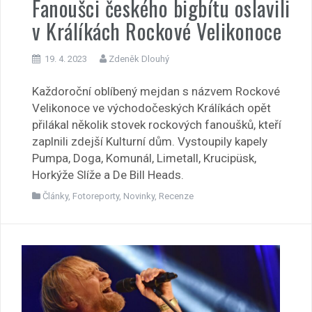
Fanoušci českého bigbítu oslavili
v Králíkách Rockové Velikonoce
19. 4. 2023
Zdeněk Dlouhý
Každoroční oblíbený mejdan s názvem Rockové
Velikonoce ve východočeských Králíkách opět
přilákal několik stovek rockových fanoušků, kteří
zaplnili zdejší Kulturní dům. Vystoupily kapely
Pumpa, Doga, Komunál, Limetall, Krucipüsk,
Horkýže Slíže a De Bill Heads.
Články
,
Fotoreporty
,
Novinky
,
Recenze