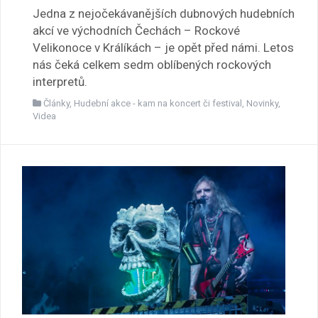
Jedna z nejočekávanějších dubnových hudebních
akcí ve východních Čechách – Rockové
Velikonoce v Králíkách – je opět před námi. Letos
nás čeká celkem sedm oblíbených rockových
interpretů.
Články
,
Hudební akce - kam na koncert či festival
,
Novinky
,
Videa