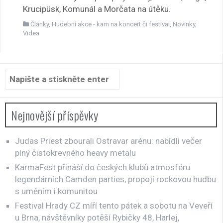
Krucipüsk, Komunál a Morčata na útěku.
Články
,
Hudební akce - kam na koncert či festival
,
Novinky
,
Videa
Hledat:
Nejnovější příspěvky
Judas Priest zbourali Ostravar arénu: nabídli večer
plný čistokrevného heavy metalu
KarmaFest přináší do českých klubů atmosféru
legendárních Camden parties, propojí rockovou hudbu
s uměním i komunitou
Festival Hrady CZ míří tento pátek a sobotu na Veveří
u Brna, návštěvníky potěší Rybičky 48, Harlej,