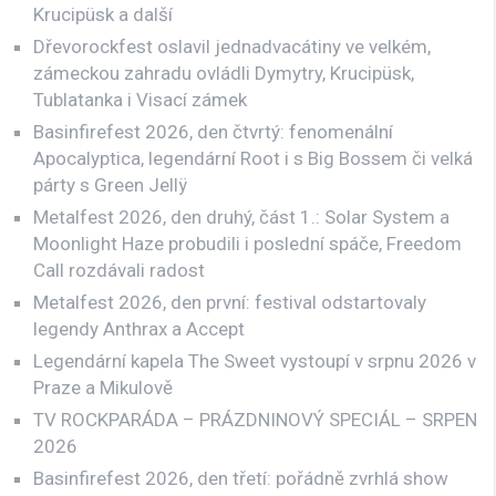
Krucipüsk a další
Dřevorockfest oslavil jednadvacátiny ve velkém,
zámeckou zahradu ovládli Dymytry, Krucipüsk,
Tublatanka i Visací zámek
Basinfirefest 2026, den čtvrtý: fenomenální
Apocalyptica, legendární Root i s Big Bossem či velká
párty s Green Jellÿ
Metalfest 2026, den druhý, část 1.: Solar System a
Moonlight Haze probudili i poslední spáče, Freedom
Call rozdávali radost
Metalfest 2026, den první: festival odstartovaly
legendy Anthrax a Accept
Legendární kapela The Sweet vystoupí v srpnu 2026 v
Praze a Mikulově
TV ROCKPARÁDA – PRÁZDNINOVÝ SPECIÁL – SRPEN
2026
Basinfirefest 2026, den třetí: pořádně zvrhlá show