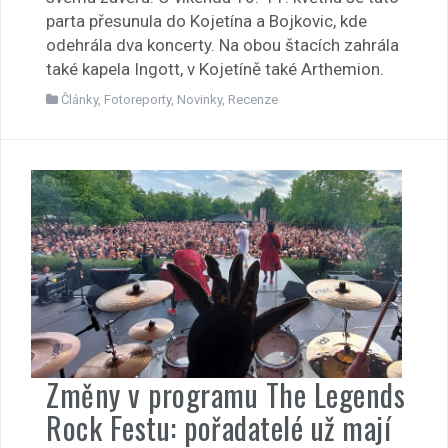
parta přesunula do Kojetína a Bojkovic, kde
odehrála dva koncerty. Na obou štacích zahrála
také kapela Ingott, v Kojetíně také Arthemion.
Články
,
Fotoreporty
,
Novinky
,
Recenze
Změny v programu The Legends
Rock Festu: pořadatelé už mají