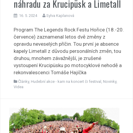
náhradu za Krucipüsk a Limetall
16. 5. 2024
Sylva Kaplanová
Program The Legends Rock Festu Hořice (18.-20.
července) zaznamenal letos dvě změny z
opravdu neveselých příčin. Tou první je absence
kapely Limetall z důvodu personálních změn, tou
druhou, mnohem závažnější, je zrušené
vystoupení Krucipüsku po motocyklové nehodě a
rekonvalescenci Tomáše Hajíčka
Články
,
Hudební akce - kam na koncert či festival
,
Novinky
,
Videa