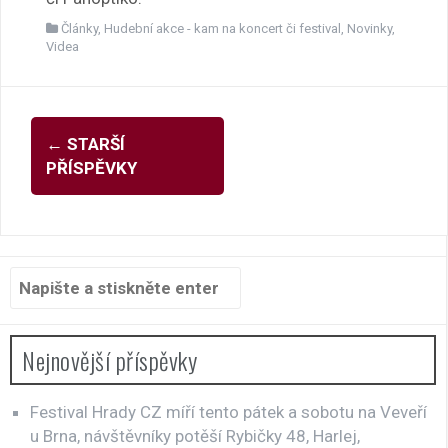
Články
,
Hudební akce - kam na koncert či festival
,
Novinky
,
Videa
Navigace
←
STARŠÍ
pro
PŘÍSPĚVKY
příspěvky
Hledat:
Nejnovější příspěvky
Festival Hrady CZ míří tento pátek a sobotu na Veveří
u Brna, návštěvníky potěší Rybičky 48, Harlej,