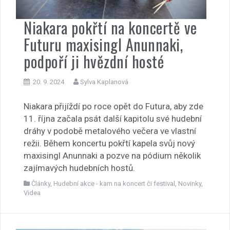
Niakara pokřtí na koncertě ve
Futuru maxisingl Anunnaki,
podpoří ji hvězdní hosté
20. 9. 2024
Sylva Kaplanová
Niakara přijíždí po roce opět do Futura, aby zde
11. října začala psát další kapitolu své hudební
dráhy v podobě metalového večera ve vlastní
režii. Během koncertu pokřtí kapela svůj nový
maxisingl Anunnaki a pozve na pódium několik
zajímavých hudebních hostů.
Články
,
Hudební akce - kam na koncert či festival
,
Novinky
,
Videa