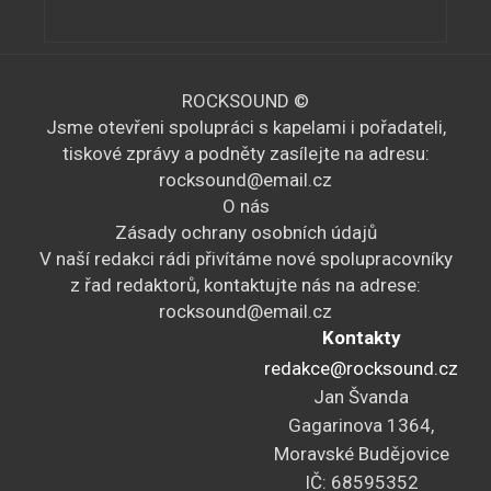
ROCKSOUND ©
Jsme otevřeni spolupráci s kapelami i pořadateli,
tiskové zprávy a podněty zasílejte na adresu:
rocksound@email.cz
O nás
Zásady ochrany osobních údajů
V naší redakci rádi přivítáme nové spolupracovníky
z řad redaktorů, kontaktujte nás na adrese:
rocksound@email.cz
Kontakty
redakce@rocksound.cz
Jan Švanda
Gagarinova 1364,
Moravské Budějovice
IČ: 68595352