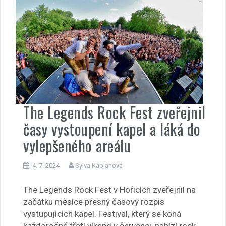
The Legends Rock Fest zveřejnil
časy vystoupení kapel a láká do
vylepšeného areálu
4. 7. 2024
Sylva Kaplanová
The Legends Rock Fest v Hořicích zveřejnil na
začátku měsíce přesný časový rozpis
vystupujících kapel. Festival, který se koná
každoročně třetí víkend v červenci, nabízí rock,