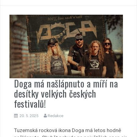
Doga má našlápnuto a míří na
desítky velkých českých
festivalů!
20. 5. 2025
Redakce
Tuzemská rocková ikona Doga má letos hodně