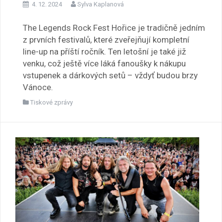
4. 12. 2024
Sylva Kaplanová
The Legends Rock Fest Hořice je tradičně jedním
z prvních festivalů, které zveřejňují kompletní
line-up na příští ročník. Ten letošní je také již
venku, což ještě více láká fanoušky k nákupu
vstupenek a dárkových setů – vždyť budou brzy
Vánoce.
Tiskové zprávy