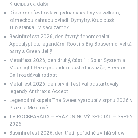
Krucipüsk a další
Dřevorockfest oslavil jednadvacátiny ve velkém,
zámeckou zahradu ovládli Dymytry, Krucipüsk,
Tublatanka i Visací zámek
Basinfirefest 2026, den čtvrtý: fenomenální
Apocalyptica, legendární Root i s Big Bossem či velká
párty s Green Jellÿ
Metalfest 2026, den druhý, část 1.: Solar System a
Moonlight Haze probudili i poslední spáče, Freedom
Call rozdávali radost
Metalfest 2026, den první: festival odstartovaly
legendy Anthrax a Accept
Legendární kapela The Sweet vystoupí v srpnu 2026 v
Praze a Mikulově
TV ROCKPARÁDA – PRÁZDNINOVÝ SPECIÁL – SRPEN
2026
Basinfirefest 2026, den třetí: pořádně zvrhlá show