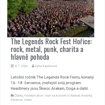
The Legends Rock Fest Hořice:
rock, metal, punk, charita a
hlavně pohoda
8. 7. 2026
Sylva Kaplanová
Letošní ročník The Legends Rock Festu, konaný
16.-18. července, zveřejnil svůj program.
Headlinery jsou Škwor, Arakain, Doga a další.
Články
,
Hudební akce - kam na koncert či festival
,
Novinky
,
Recenze
,
Videa