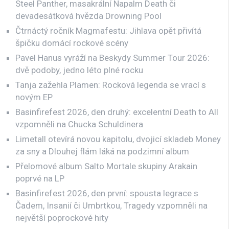
Steel Panther, masakrální Napalm Death či
devadesátková hvězda Drowning Pool
Čtrnáctý ročník Magmafestu: Jihlava opět přivítá
špičku domácí rockové scény
Pavel Hanus vyráží na Beskydy Summer Tour 2026:
dvě podoby, jedno léto plné rocku
Tanja zažehla Plamen: Rocková legenda se vrací s
novým EP
Basinfirefest 2026, den druhý: excelentní Death to All
vzpomněli na Chucka Schuldinera
Limetall otevírá novou kapitolu, dvojicí skladeb Money
za sny a Dlouhej flám láká na podzimní album
Přelomové album Salto Mortale skupiny Arakain
poprvé na LP
Basinfirefest 2026, den první: spousta legrace s
Čadem, Insanií či Umbrtkou, Tragedy vzpomněli na
největší poprockové hity