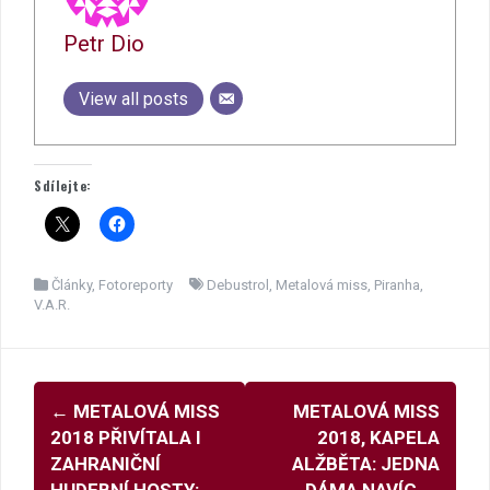
Petr Dio
View all posts
Sdílejte:
Články
,
Fotoreporty
Debustrol
,
Metalová miss
,
Piranha
,
V.A.R.
Navigace
←
METALOVÁ MISS
METALOVÁ MISS
pro
2018 PŘIVÍTALA I
2018, KAPELA
příspěvky
ZAHRANIČNÍ
ALŽBĚTA: JEDNA
HUDEBNÍ HOSTY:
DÁMA NAVÍC
→