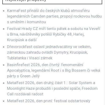
KarmaFest přináší do českých klubů atmosféru
legendárních Camden parties, propojí rockovou hudbu
s uměním i komunitou
Festival Hrady CZ míří tento pátek a sobotu na Veveří
u Brna, návštěvníky potěší Rybičky 48, Harlej,
Krucipüsk a další
Dřevorockfest oslavil jednadvacátiny ve velkém,
zámeckou zahradu ovládli Dymytry, Krucipüsk,
Tublatanka i Visací zámek
Basinfirefest 2026, den čtvrtý: fenomenální
Apocalyptica, legendární Root i s Big Bossem či velká
párty s Green Jellÿ
Metalfest 2026, den druhý, část 1.: Solar System a
Moonlight Haze probudili i poslední spáče, Freedom
Call rozdávali radost
Metalfest 2026, den první: festival odstartovaly