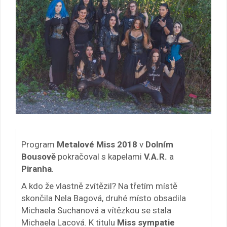
Program
Metalové Miss 2018
v
Dolním
Bousově
pokračoval s kapelami
V.A.R.
a
Piranha
.
A kdo že vlastně zvítězil? Na třetím místě
skončila Nela Bagová, druhé místo obsadila
Michaela Suchanová a vítězkou se stala
Michaela Lacová. K titulu
Miss sympatie