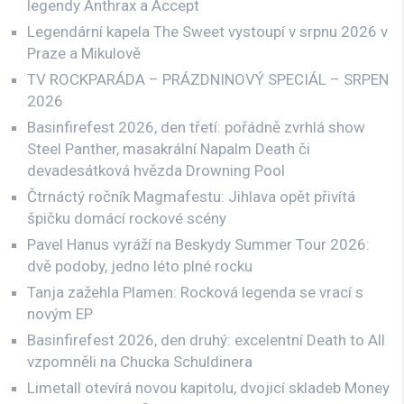
legendy Anthrax a Accept
Legendární kapela The Sweet vystoupí v srpnu 2026 v
Praze a Mikulově
TV ROCKPARÁDA – PRÁZDNINOVÝ SPECIÁL – SRPEN
2026
Basinfirefest 2026, den třetí: pořádně zvrhlá show
Steel Panther, masakrální Napalm Death či
devadesátková hvězda Drowning Pool
Čtrnáctý ročník Magmafestu: Jihlava opět přivítá
špičku domácí rockové scény
Pavel Hanus vyráží na Beskydy Summer Tour 2026:
dvě podoby, jedno léto plné rocku
Tanja zažehla Plamen: Rocková legenda se vrací s
novým EP
Basinfirefest 2026, den druhý: excelentní Death to All
vzpomněli na Chucka Schuldinera
Limetall otevírá novou kapitolu, dvojicí skladeb Money