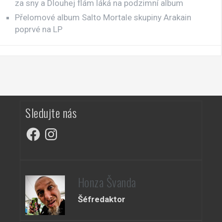
za sny a Dlouhej flám láká na podzimní album
Přelomové album Salto Mortale skupiny Arakain
poprvé na LP
Sledujte nás
Facebook
Instagram
Honza Švanda
Šéfredaktor