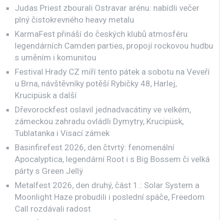
Judas Priest zbourali Ostravar arénu: nabídli večer
plný čistokrevného heavy metalu
KarmaFest přináší do českých klubů atmosféru
legendárních Camden parties, propojí rockovou hudbu
s uměním i komunitou
Festival Hrady CZ míří tento pátek a sobotu na Veveří
u Brna, návštěvníky potěší Rybičky 48, Harlej,
Krucipüsk a další
Dřevorockfest oslavil jednadvacátiny ve velkém,
zámeckou zahradu ovládli Dymytry, Krucipüsk,
Tublatanka i Visací zámek
Basinfirefest 2026, den čtvrtý: fenomenální
Apocalyptica, legendární Root i s Big Bossem či velká
párty s Green Jellÿ
Metalfest 2026, den druhý, část 1.: Solar System a
Moonlight Haze probudili i poslední spáče, Freedom
Call rozdávali radost