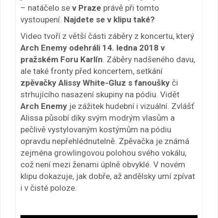
– natáčelo se
v Praze
právě při tomto
vystoupení.
Najdete se v klipu také?
Video tvoří z větší části záběry z koncertu, který
Arch Enemy odehráli 14. ledna 2018 v
pražském Foru Karlín
. Záběry nadšeného davu,
ale také fronty před koncertem, setkání
zpěvačky Alissy White-Gluz s fanoušky
či
strhujícího nasazení skupiny na pódiu. Vidět
Arch Enemy
je zážitek hudební i vizuální. Zvlášť
Alissa působí díky svým modrým vlasům a
pečlivě vystylovaným kostýmům na pódiu
opravdu nepřehlédnutelně. Zpěvačka je známá
zejména growlingovou polohou svého vokálu,
což není mezi ženami úplně obvyklé. V novém
klipu dokazuje, jak dobře, až andělsky umí zpívat
i v čisté poloze.