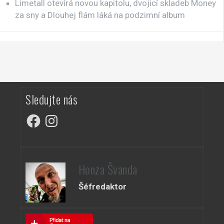
Limetall otevírá novou kapitolu, dvojicí skladeb Money
za sny a Dlouhej flám láká na podzimní album
Sledujte nás
Facebook
Instagram
Honza Švanda
Šéfredaktor