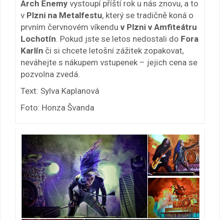
Arch Enemy
vystoupí příští rok u nás znovu, a to
v
Plzni na Metalfestu
, který se tradičně koná o
prvním červnovém víkendu
v
Plzni v Amfiteátru
Lochotín
. Pokud jste se letos nedostali do
Fora
Karlín
či si chcete letošní zážitek zopakovat,
neváhejte s nákupem vstupenek – jejich cena se
pozvolna zvedá.
Text: Sylva Kaplanová
Foto: Honza Švanda