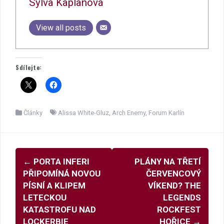
Sylva Kaplanová
View all posts
Sdílejte:
Články
Alissa White-Gluz
,
Arch Enemy
,
Forum Karlín
Navigace
←
PORTA INFERI
PLÁNY NA TŘETÍ
pro
PŘIPOMÍNÁ NOVOU
ČERVENCOVÝ
příspěvky
PÍSNÍ A KLIPEM
VÍKEND? THE
LETECKOU
LEGENDS
KATASTROFU NAD
ROCKFEST
LOCKERBIE
HOŘICE
→