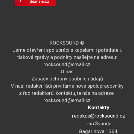
ROCKSOUND ©
Jsme otevřeni spolupráci s kapelami i pořadateli,
tiskové zprávy a podněty zasílejte na adresu:
rocksound@email.cz
O nás
Zásady ochrany osobních údajů
V naší redakci rádi přivítáme nové spolupracovníky
z řad redaktorů, kontaktujte nás na adrese:
rocksound@email.cz
Kontakty
redakce@rocksound.cz
Jan Švanda
Gagarinova 1364,