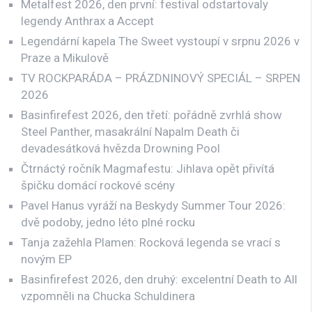
Metalfest 2026, den první: festival odstartovaly
legendy Anthrax a Accept
Legendární kapela The Sweet vystoupí v srpnu 2026 v
Praze a Mikulově
TV ROCKPARÁDA – PRÁZDNINOVÝ SPECIÁL – SRPEN
2026
Basinfirefest 2026, den třetí: pořádně zvrhlá show
Steel Panther, masakrální Napalm Death či
devadesátková hvězda Drowning Pool
Čtrnáctý ročník Magmafestu: Jihlava opět přivítá
špičku domácí rockové scény
Pavel Hanus vyráží na Beskydy Summer Tour 2026:
dvě podoby, jedno léto plné rocku
Tanja zažehla Plamen: Rocková legenda se vrací s
novým EP
Basinfirefest 2026, den druhý: excelentní Death to All
vzpomněli na Chucka Schuldinera