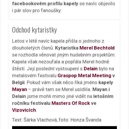
facebookovém profilu kapely
se navíc objevilo
i pár slov pro fanoušky.
Odchod kytaristky
Letos v létě navíc kapela přišla o jednoho z
dlouholetých členů.
Kytaristka
Merel Bechtold
se rozhodla věnovat jiným hudebním projektům.
Kapela však nezoufala a popřála Merel hodně
štěstí. Její poslední vystoupení s
Delain
bylo na
metalovém festivalu
Graspop Metal Meeting
v
Belgii
. Pokud vám však něco říká jméno
kapely
Mayan
– právě tam se Merel usídlila.
Mayan i
Delain
jsme mohli mimo jiné vidět na
letošním
ročníku festivalu
Masters Of Rock
ve
Vizovicích
.
Text: Šárka Vlachová, foto: Honza Švanda