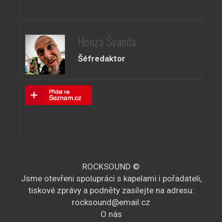
Honza Švanda
Šéfredaktor
ROCKSOUND ©
Jsme otevřeni spolupráci s kapelami i pořadateli,
tiskové zprávy a podněty zasílejte na adresu:
rocksound@email.cz
O nás