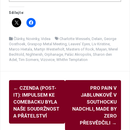
Sdílejte:
Články
,
Novinky
,
Videa
Charlotte Wessels
,
Delain
,
George
Oosthoek
,
Graspop Metal Meeting
,
Leaves' Eyes
,
Liv Kristine
,
Marco Hietala
,
Martijn Westerholt
,
Masters of Rock
,
Mayan
,
Merel
Bechtold
,
Nightwish
,
Orphanage
,
Palác Akropolis
,
Sharon den
Adel
,
Tim Somers
,
Vizovice
,
Whithn Temptation
Navigace
←
CZENDA (POST-
PRO PAIN V
pro
IT): IMPULSEM KE
JABLUNKOVĚ V
příspěvky
COMEBACKU BYLA
SOUTHOCKU
NAŠE SOUDRŽNOST
NADCHLI, MADE BY
A PŘÁTELSTVÍ
ZERO
PŘESVĚDČILI
→