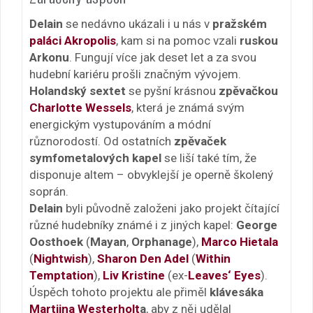
Delain
se nedávno ukázali i u nás v
pražském
paláci Akropolis
, kam si na pomoc vzali
ruskou
Arkonu
. Fungují více jak deset let a za svou
hudební kariéru prošli značným vývojem.
Holandský sextet
se pyšní krásnou
zpěvačkou
Charlotte Wessels
, která je známá svým
energickým vystupováním a módní
různorodostí. Od ostatních
zpěvaček
symfometalových kapel
se liší také tím, že
disponuje altem – obvyklejší je operně školený
soprán.
Delain
byli původně založeni jako projekt čítající
různé hudebníky známé i z jiných kapel:
George
Oosthoek
(
Mayan
,
Orphanage
),
Marco Hietala
(
Nightwish
),
Sharon Den Adel
(
Within
Temptation
),
Liv Kristine
(ex-
Leaves‘ Eyes
).
Úspěch tohoto projektu ale přiměl
klávesáka
Martijna Westerholt
a
, aby z něj udělal