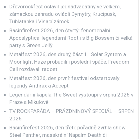
Dřevorockfest oslavil jednadvacátiny ve velkém,
zámeckou zahradu ovládli Dymytry, Krucipüsk,
Tublatanka i Visací zámek
Basinfirefest 2026, den čtvrtý: fenomenální
Apocalyptica, legendární Root i s Big Bossem či velká
párty s Green Jellÿ
Metalfest 2026, den druhý, část 1.: Solar System a
Moonlight Haze probudili i poslední spáče, Freedom
Call rozdávali radost
Metalfest 2026, den první: festival odstartovaly
legendy Anthrax a Accept
Legendární kapela The Sweet vystoupí v srpnu 2026 v
Praze a Mikulově
TV ROCKPARÁDA – PRÁZDNINOVÝ SPECIÁL – SRPEN
2026
Basinfirefest 2026, den třetí: pořádně zvrhlá show
Steel Panther, masakrální Napalm Death či