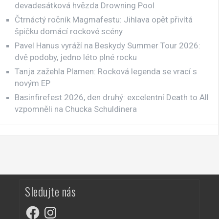
devadesátková hvězda Drowning Pool
Čtrnáctý ročník Magmafestu: Jihlava opět přivítá
špičku domácí rockové scény
Pavel Hanus vyráží na Beskydy Summer Tour 2026:
dvě podoby, jedno léto plné rocku
Tanja zažehla Plamen: Rocková legenda se vrací s
novým EP
Basinfirefest 2026, den druhý: excelentní Death to All
vzpomněli na Chucka Schuldinera
Sledujte nás
Facebook
Instagram