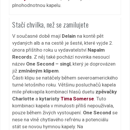
plnohodnotnou kapelu.
Stačí chvilka, než se zamilujete
V současné době mají
Delain
na kontě pět
vydaných alb a na cestě je šesté, které vyjde 2.
února příštího roku u vydavatelství
Napalm
Records
. Z něj také pochází novinka nesoucí
název
One Second – singl
, který je doprovázen
již
zmíněným klipem
.
Části klipu se natáčely během severoamerického
turné letošního roku. Většinu posluchačů kapela
mile překvapila kombinací hlasů duetu
zpěvačky
Charlotte
a
kytaristy
Tima Somerse
. Tuto
kombinaci kapela v minulosti příliš nepoužívala,
pouze během živých vystoupení.
One Second
se
nese na vlně chytlavého refrénu a potenciálu
stát se novou hymnou kapely. Na