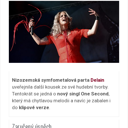
Nizozemská symfometalová parta
Delain
uveřejnila další kousek ze své hudební tvorby.
Tentokrát se jedná o
nový singl One Second
,
který má chytlavou melodii a navíc je zabalen i
do
klipové verze
.
Zaručený úspěch