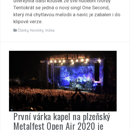
uveřejnila další kousek ze své hudební tvorby.
Tentokrát se jedná o nový singl One Second,
který má chytlavou melodii a navíc je zabalen i do
klipové verze.
Články
,
Novinky
,
Videa
První várka kapel na plzeňský
Metalfest Open Air 2020 je