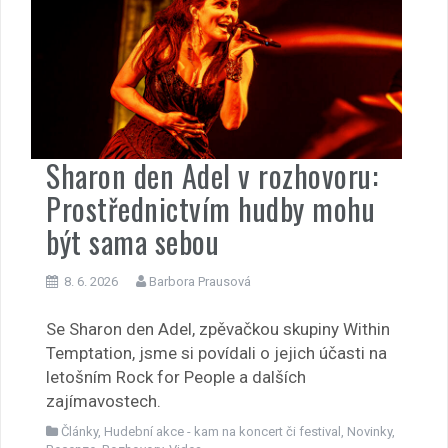
Sharon den Adel v rozhovoru:
Prostřednictvím hudby mohu
být sama sebou
8. 6. 2026
Barbora Prausová
Se Sharon den Adel, zpěvačkou skupiny Within
Temptation, jsme si povídali o jejich účasti na
letošním Rock for People a dalších
zajímavostech.
Články
,
Hudební akce - kam na koncert či festival
,
Novinky
,