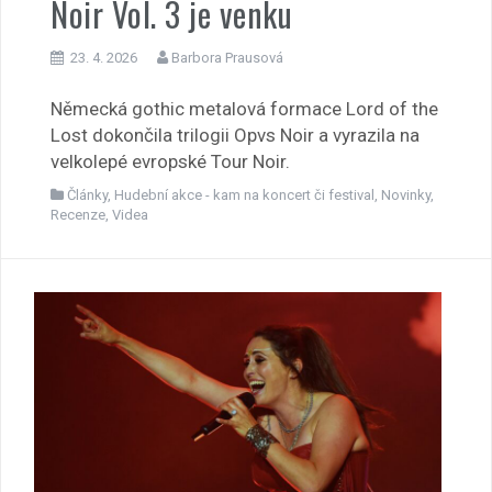
Noir Vol. 3 je venku
23. 4. 2026
Barbora Prausová
Německá gothic metalová formace Lord of the
Lost dokončila trilogii Opvs Noir a vyrazila na
velkolepé evropské Tour Noir.
Články
,
Hudební akce - kam na koncert či festival
,
Novinky
,
Recenze
,
Videa