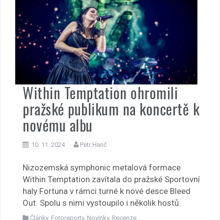
Within Temptation ohromili
pražské publikum na koncertě k
novému albu
10. 11. 2024
Petr Hanč
Nizozemská symphonic metalová formace
Within Temptation zavítala do pražské Sportovní
haly Fortuna v rámci turné k nové desce Bleed
Out. Spolu s nimi vystoupilo i několik hostů.
Články
,
Fotoreporty
,
Novinky
,
Recenze