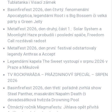
Tublatanka i Visací zámek
Basinfirefest 2026, den čtvrtý: fenomenální
Apocalyptica, legendární Root i s Big Bossem či velká
párty s Green Jellÿ
Metalfest 2026, den druhý, část 1.: Solar System a
Moonlight Haze probudili i poslední spáče, Freedom
Call rozdávali radost
Metalfest 2026, den první: festival odstartovaly
legendy Anthrax a Accept
Legendární kapela The Sweet vystoupí v srpnu 2026 v
Praze a Mikulově
TV ROCKPARÁDA – PRÁZDNINOVÝ SPECIÁL – SRPEN
2026
Basinfirefest 2026, den třetí: pořádně zvrhlá show
Steel Panther, masakrální Napalm Death či
devadesátková hvězda Drowning Pool
Čtrnáctý ročník Magmafestu: Jihlava opět přivítá