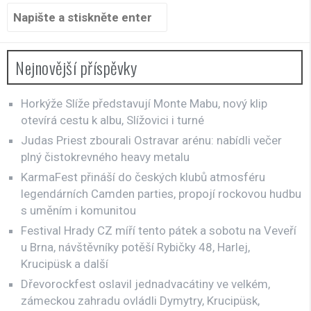
Hledat:
Nejnovější příspěvky
Horkýže Slíže představují Monte Mabu, nový klip
otevírá cestu k albu, Slížovici i turné
Judas Priest zbourali Ostravar arénu: nabídli večer
plný čistokrevného heavy metalu
KarmaFest přináší do českých klubů atmosféru
legendárních Camden parties, propojí rockovou hudbu
s uměním i komunitou
Festival Hrady CZ míří tento pátek a sobotu na Veveří
u Brna, návštěvníky potěší Rybičky 48, Harlej,
Krucipüsk a další
Dřevorockfest oslavil jednadvacátiny ve velkém,
zámeckou zahradu ovládli Dymytry, Krucipüsk,