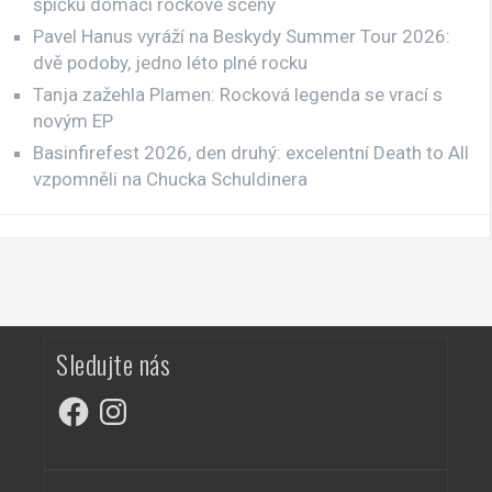
špičku domácí rockové scény
Pavel Hanus vyráží na Beskydy Summer Tour 2026:
dvě podoby, jedno léto plné rocku
Tanja zažehla Plamen: Rocková legenda se vrací s
novým EP
Basinfirefest 2026, den druhý: excelentní Death to All
vzpomněli na Chucka Schuldinera
Sledujte nás
Facebook
Instagram