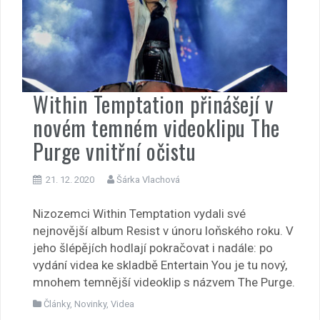
Within Temptation přinášejí v
novém temném videoklipu The
Purge vnitřní očistu
21. 12. 2020
Šárka Vlachová
Nizozemci Within Temptation vydali své
nejnovější album Resist v únoru loňského roku. V
jeho šlépějích hodlají pokračovat i nadále: po
vydání videa ke skladbě Entertain You je tu nový,
mnohem temnější videoklip s názvem The Purge.
Články
,
Novinky
,
Videa