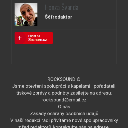
Honza Švanda
Šéfredaktor
ROCKSOUND ©
Jsme otevřeni spolupráci s kapelami i pořadateli,
tiskové zprávy a podněty zasílejte na adresu:
rocksound@email.cz
O nás
Zásady ochrany osobních údajů
V naší redakci rádi přivítáme nové spolupracovníky
z řad redaktorů, kontaktujte nás na adrese: