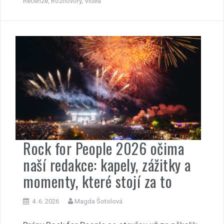
Recenze
,
Rozhovory
,
Videa
Rock for People 2026 očima
naší redakce: kapely, zážitky a
momenty, které stojí za to
4. 6. 2026
Magda Šotolová