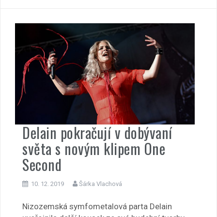
Delain pokračují v dobývaní
světa s novým klipem One
Second
10. 12. 2019
Šárka Vlachová
Nizozemská symfometalová parta Delain