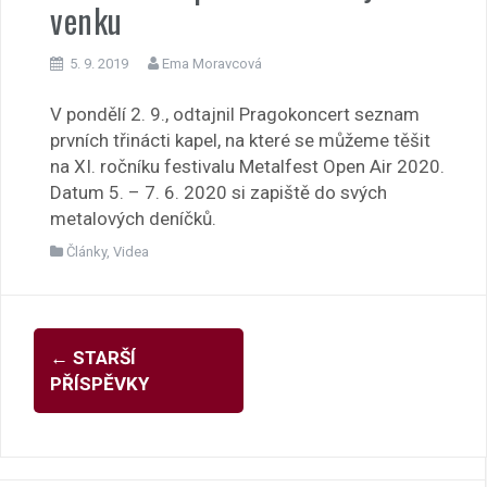
venku
5. 9. 2019
Ema Moravcová
V pondělí 2. 9., odtajnil Pragokoncert seznam
prvních třinácti kapel, na které se můžeme těšit
na XI. ročníku festivalu Metalfest Open Air 2020.
Datum 5. – 7. 6. 2020 si zapiště do svých
metalových deníčků.
Články
,
Videa
Navigace
←
STARŠÍ
pro
PŘÍSPĚVKY
příspěvky