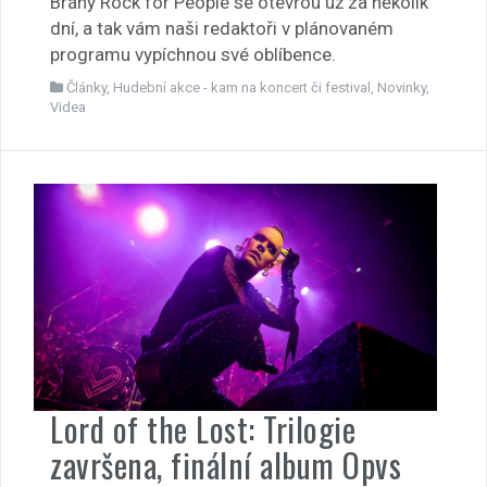
Brány Rock for People se otevřou už za několik
dní, a tak vám naši redaktoři v plánovaném
programu vypíchnou své oblíbence.
Články
,
Hudební akce - kam na koncert či festival
,
Novinky
,
Videa
Lord of the Lost: Trilogie
završena, finální album Opvs