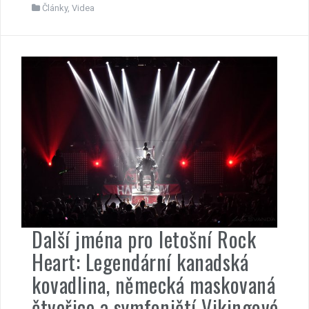
Články
,
Videa
Další jména pro letošní Rock
Heart: Legendární kanadská
kovadlina, německá maskovaná
čtveřice a symfoničtí Vikingové