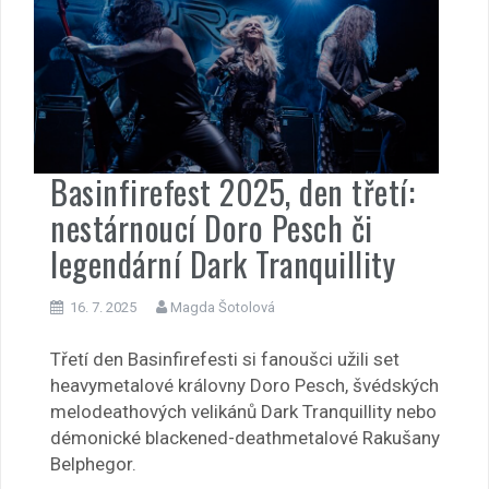
Basinfirefest 2025, den třetí:
nestárnoucí Doro Pesch či
legendární Dark Tranquillity
16. 7. 2025
Magda Šotolová
Třetí den Basinfirefesti si fanoušci užili set
heavymetalové královny Doro Pesch, švédských
melodeathových velikánů Dark Tranquillity nebo
démonické blackened-deathmetalové Rakušany
Belphegor.