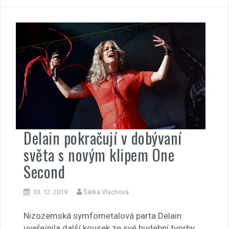
Delain pokračují v dobývaní
světa s novým klipem One
Second
10. 12. 2019
Šárka Vlachová
Nizozemská symfometalová parta Delain
uveřejnila další kousek ze své hudební tvorby.