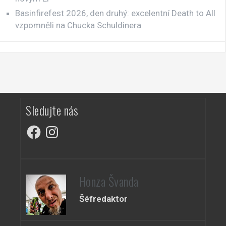
Basinfirefest 2026, den druhý: excelentní Death to All
vzpomněli na Chucka Schuldinera
Sledujte nás
Facebook
Instagram
Honza Švanda
Šéfredaktor