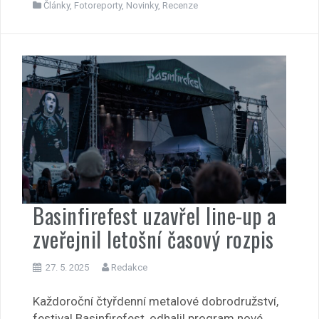
Články
,
Fotoreporty
,
Novinky
,
Recenze
Basinfirefest uzavřel line-up a
zveřejnil letošní časový rozpis
27. 5. 2025
Redakce
Každoroční čtyřdenní metalové dobrodružství,
festival Basinfirefest, odhalil program nové