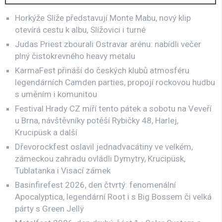
Horkýže Slíže představují Monte Mabu, nový klip
otevírá cestu k albu, Slížovici i turné
Judas Priest zbourali Ostravar arénu: nabídli večer
plný čistokrevného heavy metalu
KarmaFest přináší do českých klubů atmosféru
legendárních Camden parties, propojí rockovou hudbu
s uměním i komunitou
Festival Hrady CZ míří tento pátek a sobotu na Veveří
u Brna, návštěvníky potěší Rybičky 48, Harlej,
Krucipüsk a další
Dřevorockfest oslavil jednadvacátiny ve velkém,
zámeckou zahradu ovládli Dymytry, Krucipüsk,
Tublatanka i Visací zámek
Basinfirefest 2026, den čtvrtý: fenomenální
Apocalyptica, legendární Root i s Big Bossem či velká
párty s Green Jellÿ