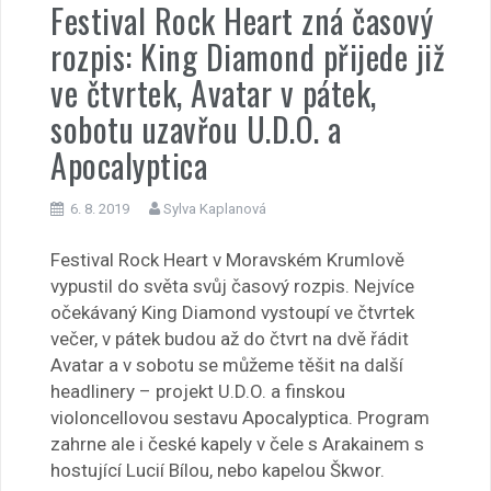
Festival Rock Heart zná časový
rozpis: King Diamond přijede již
ve čtvrtek, Avatar v pátek,
sobotu uzavřou U.D.O. a
Apocalyptica
6. 8. 2019
Sylva Kaplanová
Festival Rock Heart v Moravském Krumlově
vypustil do světa svůj časový rozpis. Nejvíce
očekávaný King Diamond vystoupí ve čtvrtek
večer, v pátek budou až do čtvrt na dvě řádit
Avatar a v sobotu se můžeme těšit na další
headlinery – projekt U.D.O. a finskou
violoncellovou sestavu Apocalyptica. Program
zahrne ale i české kapely v čele s Arakainem s
hostující Lucií Bílou, nebo kapelou Škwor.