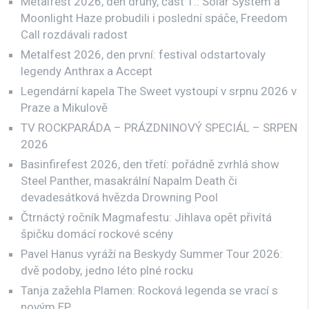
Metalfest 2026, den druhý, část 1.: Solar System a
Moonlight Haze probudili i poslední spáče, Freedom
Call rozdávali radost
Metalfest 2026, den první: festival odstartovaly
legendy Anthrax a Accept
Legendární kapela The Sweet vystoupí v srpnu 2026 v
Praze a Mikulově
TV ROCKPARÁDA – PRÁZDNINOVÝ SPECIÁL – SRPEN
2026
Basinfirefest 2026, den třetí: pořádně zvrhlá show
Steel Panther, masakrální Napalm Death či
devadesátková hvězda Drowning Pool
Čtrnáctý ročník Magmafestu: Jihlava opět přivítá
špičku domácí rockové scény
Pavel Hanus vyráží na Beskydy Summer Tour 2026:
dvě podoby, jedno léto plné rocku
Tanja zažehla Plamen: Rocková legenda se vrací s
novým EP