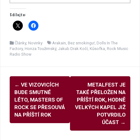
Sdílejte:
Články
,
Novinky
Arakain
,
Bez smokingu!
,
Dolls In The
Factory
,
Honza Toužimský
,
Jakub Drak Kočí
,
Kůsofka
,
Rock Music
Radio Show
Navigace
←
VE VIZOVICÍCH
METALFEST JE
pro
BUDE SMUTNÉ
TAKÉ PŘELOŽEN NA
příspěvky
LÉTO, MASTERS OF
PŘÍŠTÍ ROK, HODNĚ
ROCK SE PŘESOUVÁ
VELKÝCH KAPEL JIŽ
NA PŘÍŠTÍ ROK
POTVRDILO
ÚČAST
→