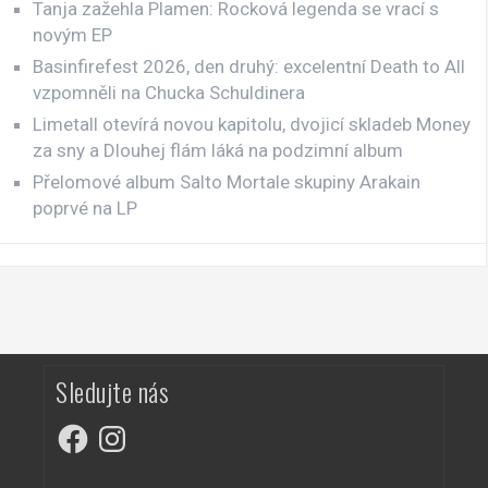
Tanja zažehla Plamen: Rocková legenda se vrací s
novým EP
Basinfirefest 2026, den druhý: excelentní Death to All
vzpomněli na Chucka Schuldinera
Limetall otevírá novou kapitolu, dvojicí skladeb Money
za sny a Dlouhej flám láká na podzimní album
Přelomové album Salto Mortale skupiny Arakain
poprvé na LP
Sledujte nás
Facebook
Instagram