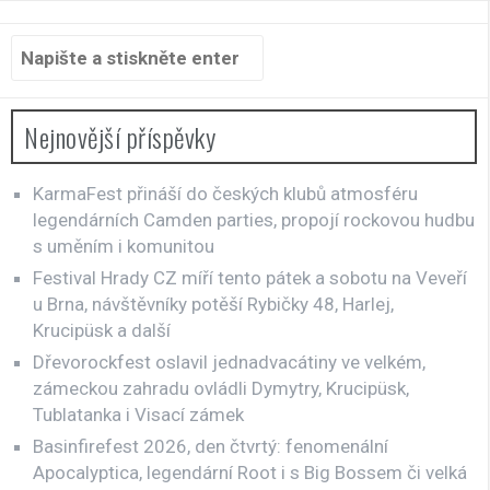
Hledat:
Nejnovější příspěvky
KarmaFest přináší do českých klubů atmosféru
legendárních Camden parties, propojí rockovou hudbu
s uměním i komunitou
Festival Hrady CZ míří tento pátek a sobotu na Veveří
u Brna, návštěvníky potěší Rybičky 48, Harlej,
Krucipüsk a další
Dřevorockfest oslavil jednadvacátiny ve velkém,
zámeckou zahradu ovládli Dymytry, Krucipüsk,
Tublatanka i Visací zámek
Basinfirefest 2026, den čtvrtý: fenomenální
Apocalyptica, legendární Root i s Big Bossem či velká