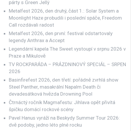
párty s Green Jellÿ
Metalfest 2026, den druhý, část 1.: Solar System a
Moonlight Haze probudili i poslední spáče, Freedom
Call rozdávali radost
Metalfest 2026, den první: festival odstartovaly
legendy Anthrax a Accept
Legendární kapela The Sweet vystoupí v srpnu 2026 v
Praze a Mikulově
TV ROCKPARÁDA – PRÁZDNINOVÝ SPECIÁL – SRPEN
2026
Basinfirefest 2026, den třetí: pořádně zvrhlá show
Steel Panther, masakrální Napalm Death či
devadesátková hvězda Drowning Pool
Čtrnáctý ročník Magmafestu: Jihlava opět přivítá
špičku domácí rockové scény
Pavel Hanus vyráží na Beskydy Summer Tour 2026:
dvě podoby, jedno léto plné rocku