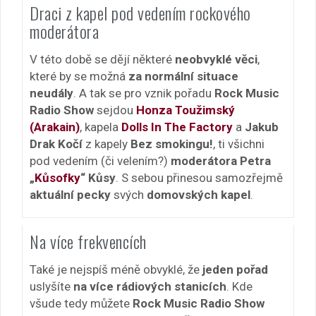
Draci z kapel pod vedením rockového
moderátora
V této době se dějí některé
neobvyklé věci
,
které by se možná
za normální situace
neudály
. A tak se pro vznik pořadu
Rock Music
Radio Show
sejdou
Honza Toužimský
(Arakain)
, kapela
Dolls In The Factory
a
Jakub
Drak Kočí
z kapely
Bez smokingu!
, ti všichni
pod vedením (či velením?)
moderátora Petra
„
Kůsofky
“ Kůsy
. S sebou přinesou samozřejmě
aktuální pecky
svých
domovských kapel
.
Na více frekvencích
Také je nejspíš méně obvyklé, že
jeden pořad
uslyšíte
na více rádiových stanicích
. Kde
všude tedy můžete
Rock Music Radio Show