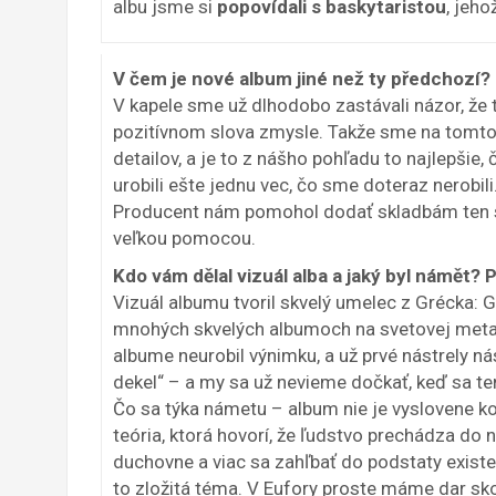
albu jsme si
popovídali s baskytaristou
, jeh
V čem je nové album jiné než ty předchozí?
V kapele sme už dlhodobo zastávali názor, že t
pozitívnom slova zmysle. Takže sme na tomto
detailov, a je to z nášho pohľadu to najlepšie
urobili ešte jednu vec, čo sme doteraz nerobi
Producent nám pomohol dodať skladbám ten s
veľkou pomocou.
Kdo vám dělal vizuál alba a jaký byl námět?
Vizuál albumu tvoril skvelý umelec z Grécka: 
mnohých skvelých albumoch na svetovej metal
albume neurobil výnimku, a už prvé nástrely ná
dekel“ – a my sa už nevieme dočkať, keď sa ten
Čo sa týka námetu – album nie je vyslovene ko
teória, ktorá hovorí, že ľudstvo prechádza do n
duchovne a viac sa zahľbať do podstaty existenc
to zložitá téma. V Eufory proste máme dar sk