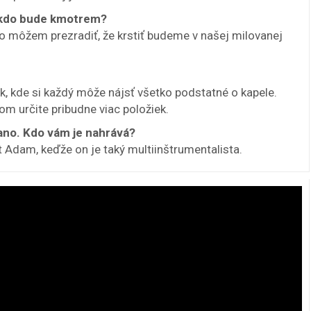
, kdo bude kmotrem?
, no môžem prezradiť, že krstiť budeme v našej milovanej
 kde si každý môže nájsť všetko podstatné o kapele.
m určite pribudne viac položiek.
ano. Kdo vám je nahrává?
 Adam, keďže on je taký multiinštrumentalista.