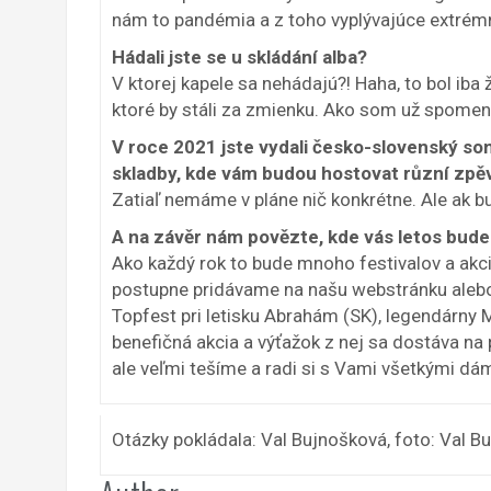
nám to pandémia a z toho vyplývajúce extrémne
Hádali jste se u skládání alba?
V ktorej kapele sa nehádajú?! Haha, to bol iba 
ktoré by stáli za zmienku. Ako som už spomenu
V roce 2021 jste vydali česko-slovenský son
skladby, kde vám budou hostovat různí zpě
Zatiaľ nemáme v pláne nič konkrétne. Ale ak b
A na závěr nám povězte, kde vás letos bude
Ako každý rok to bude mnoho festivalov a akcií
postupne pridávame na našu webstránku alebo 
Topfest pri letisku Abrahám (SK), legendárny M
benefičná akcia a výťažok z nej sa dostáva na 
ale veľmi tešíme a radi si s Vami všetkými dá
Otázky pokládala: Val Bujnošková, foto: Val 