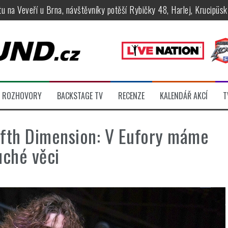
tu na Veveří u Brna, návštěvníky potěší Rybičky 48, Harlej, Krucipüsk 
velkém, zámeckou zahradu ovládli Dymytry, Krucipüsk, Tublatanka i Vi
ní Apocalyptica, legendární Root i s Big Bossem či velká párty s Gree
 System a Moonlight Haze probudili i poslední spáče, Freedom Call roz
rtovaly legendy Anthrax a Accept
ROZHOVORY
BACKSTAGE TV
RECENZE
KALENDÁŘ AKCÍ
T
féru legendárních Camden parties, propojí rockovou hudbu s uměním 
Fifth Dimension: V Eufory máme
uché věci