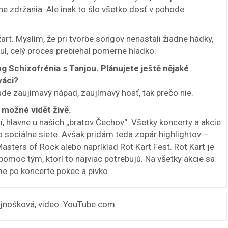
 zdržania. Ale inak to šlo všetko dosť v pohode.
žart. Myslím, že pri tvorbe songov nenastali žiadne hádky,
l, celý proces prebiehal pomerne hladko.
g Schizofrénia s Tanjou. Plánujete ještě nějaké
váci?
ude zaujímavý nápad, zaujímavý hosť, tak prečo nie.
 možné vidět živě.
, hlavne u našich „bratov Čechov“. Všetky koncerty a akcie
sociálne siete. Avšak pridám teda zopár highlightov –
asters of Rock alebo napríklad Rot Kart Fest. Rot Kart je
pomoc tým, ktorí to najviac potrebujú. Na všetky akcie sa
me po koncerte pokec a pivko.
Bujnošková, video: YouTube.com