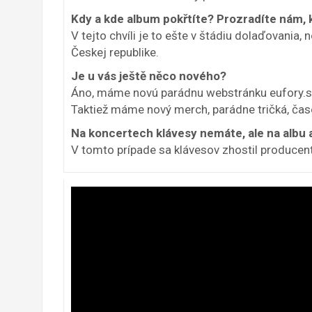
Kdy a kde album pokřtíte? Prozradíte nám
V tejto chvíli je to ešte v štádiu dolaďovania
Českej republike.
Je u vás ještě něco nového?
Áno, máme novú parádnu webstránku eufory.sk,
Taktiež máme nový merch, parádne tričká, časo
Na koncertech klávesy nemáte, ale na albu 
V tomto prípade sa klávesov zhostil producent