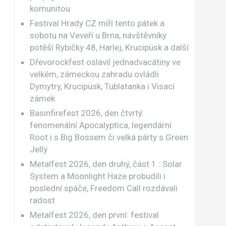
komunitou
Festival Hrady CZ míří tento pátek a
sobotu na Veveří u Brna, návštěvníky
potěší Rybičky 48, Harlej, Krucipüsk a další
Dřevorockfest oslavil jednadvacátiny ve
velkém, zámeckou zahradu ovládli
Dymytry, Krucipüsk, Tublatanka i Visací
zámek
Basinfirefest 2026, den čtvrtý:
fenomenální Apocalyptica, legendární
Root i s Big Bossem či velká párty s Green
Jellÿ
Metalfest 2026, den druhý, část 1.: Solar
System a Moonlight Haze probudili i
poslední spáče, Freedom Call rozdávali
radost
Metalfest 2026, den první: festival