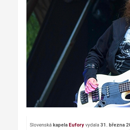
Slovenská
kapela
Eufory
vydala
31. března 2