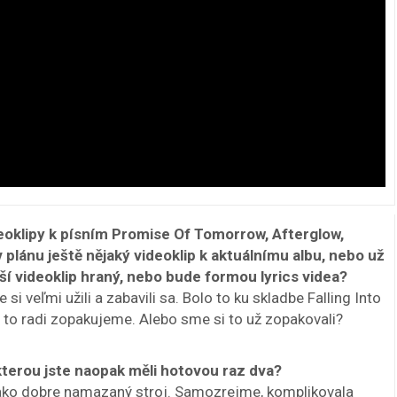
deoklipy k písním Promise Of Tomorrow, Afterglow,
 plánu ještě nějaký videoklip k aktuálnímu albu, nebo už
ší videoklip hraný, nebo bude formou lyrics videa?
 si veľmi užili a zabavili sa. Bolo to ku skladbe Falling Into
i to radi zopakujeme. Alebo sme si to už zopakovali?
 kterou jste naopak měli hotovou raz dva?
 ako dobre namazaný stroj. Samozrejme, komplikovala