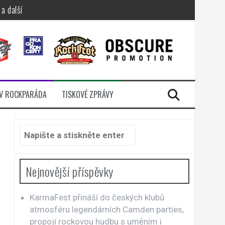
a další
sací zámek
n Jellÿ
dávali radost
V ROCKPARÁDA
TISKOVÉ ZPRÁVY
i komunitou
Hledat:
Nejnovější příspěvky
KarmaFest přináší do českých klubů
atmosféru legendárních Camden parties,
propojí rockovou hudbu s uměním i