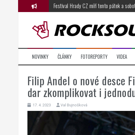
Přejít
Festival Hrady CZ míří tento pátek a sobo
k
Dřevorockfest oslavil jednadvacátiny ve 
obsahu
webu
Basinfirefest 2026, den čtvrtý: fenomenál
Metalfest 2026, den druhý, část 1.: Solar
Metalfest 2026, den první: festival odsta
NOVINKY
ČLÁNKY
FOTOREPORTY
VIDEA
KarmaFest přináší do českých klubů atmos
Filip Andel o nové desce 
dar zkomplikovat i jednod
17. 4. 2023
Val Bujnošková