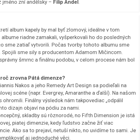
ož jméno zní andělsky –
Filip Andel
.
retí album kapely by mal byť zlomový, ideálne v tom
 albume riadne zamakali, vyšperkovali ho do posledných
, čo sme zatiaľ vytvorili. Počas tvorby tohoto albumu sme
li. Spojili sme sily s producentom Adamom Mičincom.
právny šmrnc a finálnu podobu, v celom procese nám bol
 Proč zrovna Pátá dimenze?
Giannis Nakos a jeho Remedy Art Design sa podieľali na
ovej scéne (napr. Evergrey, Amaranthe a ďalší). Na našom
s ohromili. Finálny výsledok nám takpovediac „odpálil
to dizajn objaví na pódiu za nami.
ncepčný, skladby sú rôznorodé, no Fifth Dimension je istá
ovej, piatej dimenzie, kedy ľudstvo začne žiť viac
ie. Ako sa to prejaví, netuší nikto, no uvidíme to sami. Je
omplikovať aj jednoduché věci.