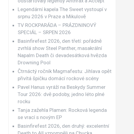
odstartovaly legendy Anthrax a Accept
Legendární kapela The Sweet vystoupí v
srpnu 2026 v Praze a Mikulově
TV ROCKPARÁDA – PRÁZDNINOVÝ
SPECIÁL – SRPEN 2026
Basinfirefest 2026, den třetí: pořádně
zvrhlá show Steel Panther, masakrální
Napalm Death či devadesátková hvězda
Drowning Pool
Čtrnáctý ročník Magmafestu: Jihlava opět
přivítá špičku domácí rockové scény
Pavel Hanus vyráží na Beskydy Summer
Tour 2026: dvě podoby, jedno léto plné
rocku
Tanja zažehla Plamen: Rocková legenda
se vrací s novým EP
Basinfirefest 2026, den druhý: excelentní
Death to All vzpomněli na Chucka