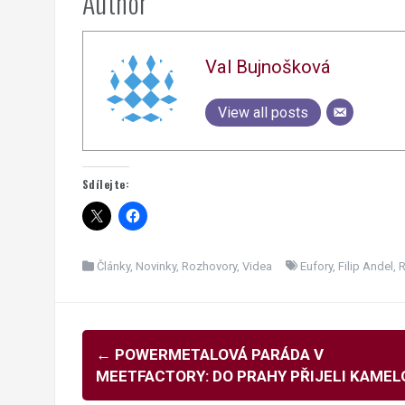
Author
Val Bujnošková
View all posts
Sdílejte:
Články
,
Novinky
,
Rozhovory
,
Videa
Eufory
,
Filip Andel
,
R
Navigace
←
POWERMETALOVÁ PARÁDA V
pro
MEETFACTORY: DO PRAHY PŘIJELI KAMEL