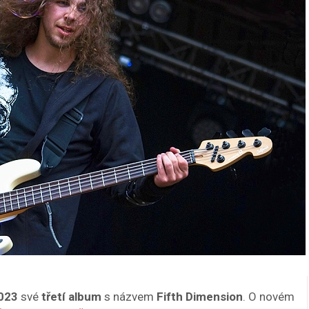
023
své
třetí album
s názvem
Fifth Dimension
. O novém