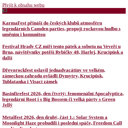
Přejít k obsahu webu
KarmaFest přináší do českých klubů atmosféru
legendárních Camden parties, propojí rockovou hudbu s
uměním i komunitou
Festival Hrady CZ míří tento pátek a sobotu na Veveří u
Brna, návštěvníky potěší Rybičky 48, Harlej, Krucipüsk a
další
Dřevorockfest oslavil jednadvacátiny ve velkém,
zámeckou zahradu ovládli Dymytry, Krucipüsk,
Tublatanka i Visací zámek
Basinfirefest 2026, den čtvrtý: fenomenální Apocalyptica,
legendární Root i s Big Bossem či velká párty s Green
Jellÿ
Metalfest 2026, den druhý, část 1.: Solar System a
Moonlight Haze probudili i poslední spáče, Freedom Call