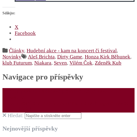
Sdílejte:
X
Facebook
Články
,
Hudební akce - kam na koncert či festival
,
Novinky
Aleš Brichta
,
Dirty Game
,
Honza Kirk Běhunek
,
klub Futurum
,
Niakara
,
Seven
,
Vilém Čok
,
Zdeněk Kub
Navigace pro příspěvky
←
Krucipüsk na Občanské plovárně: Co je láska, ví už
spoustu let
Vader a Vomitory: dvojice deathmetalových legend vystoupí
v Pardubicích
→
Hledat:
Nejnovější příspěvky