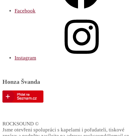
Facebook
Instagram
Honza Švanda
Šéfredaktor
ROCKSOUND ©
Jsme otevřeni spolupráci s kapelami i pořadateli, tiskové
zprávy a podněty zasílejte na adresu: rocksound@email.cz