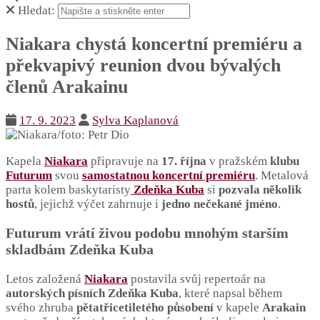
Hledat:
Niakara chystá koncertní premiéru a
překvapivý reunion dvou bývalých
členů Arakainu
17. 9. 2023
Sylva Kaplanová
Kapela
Niakara
připravuje na
17. října
v pražském
klubu
Futurum
svou
samostatnou koncertní premiéru
. Metalová
parta kolem baskytaristy
Zdeňka Kuba
si
pozvala několik
hostů
, jejichž výčet zahrnuje i
jedno nečekané jméno
.
Futurum vrátí živou podobu mnohým starším
skladbám Zdeňka Kuba
Letos založená
Niakara
postavila svůj repertoár na
autorských písních Zdeňka Kuba
, které napsal během
svého zhruba
pětatřicetiletého působení
v kapele
Arakain