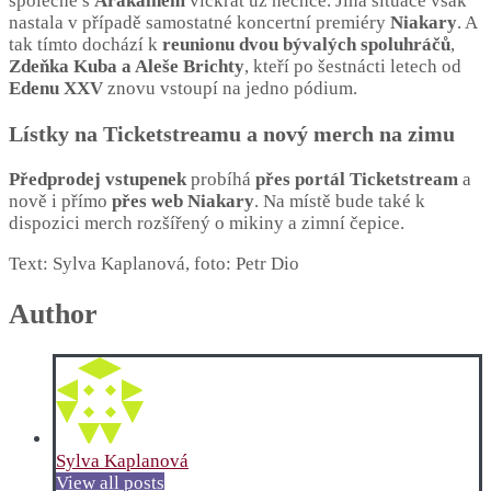
společně s
Arakainem
víckrát už nechce. Jiná situace však
nastala v případě samostatné koncertní premiéry
Niakary
. A
tak tímto dochází k
reunionu dvou bývalých spoluhráčů
,
Zdeňka Kuba a Aleše Brichty
, kteří po šestnácti letech od
Edenu XXV
znovu vstoupí na jedno pódium.
Lístky na Ticketstreamu a nový merch na zimu
Předprodej vstupenek
probíhá
přes portál Ticketstream
a
nově i přímo
přes web Niakary
. Na místě bude také k
dispozici merch rozšířený o mikiny a zimní čepice.
Text: Sylva Kaplanová, foto: Petr Dio
Author
Sylva Kaplanová
View all posts