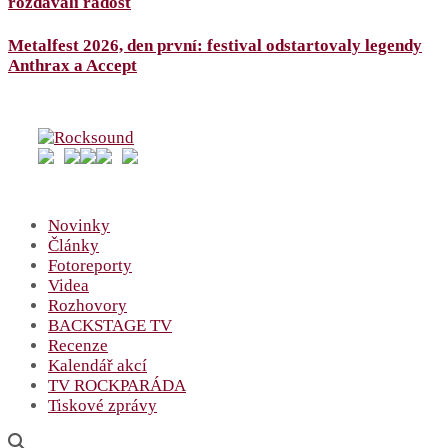
rozdávali radost
Metalfest 2026, den první: festival odstartovaly legendy
Anthrax a Accept
Novinky
Články
Fotoreporty
Videa
Rozhovory
BACKSTAGE TV
Recenze
Kalendář akcí
TV ROCKPARÁDA
Tiskové zprávy