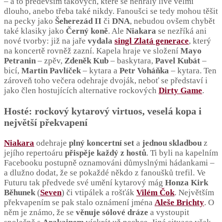
– a to především takových, které se nehrály live velmi
dlouho, anebo třeba také nikdy. Fanoušci se tedy mohou těšit
na pecky jako
Šeherezád II
či
DNA
, nebudou ovšem chybět
také klasiky jako
Černý koně
. Ale
Niakara
se nezříká ani
nové tvorby: již na jaře
vydala
singl Zlatá generace
, který
na koncertě rovněž zazní. Kapela hraje ve složení
Mayo
Petranin
– zpěv,
Zdeněk Kub
– baskytara,
Pavel Kubát
–
bicí,
Martin Pavlíček
– kytara a
Petr Voháňka
– kytara. Ten
zároveň toho večera odehraje dvoják, neboť se představí i
jako člen hostujících alternative rockových
Dirty Game
.
Hosté: rockový kytarový virtuos, veselá kopa i
největší překvapení
Niakara
odehraje
plný koncertní set
a
jednou skladbou
z
jejího repertoáru
přispěje každý z hostů
. Ti byli na kapelním
Facebooku postupně oznamováni důmyslnými hádankami –
a dlužno dodat, že se pokaždé někdo z fanoušků trefil. Ve
Futuru tak předvede své umění kytarový mág
Honza Kirk
Běhunek
(
Seven
) či vtipálek a rošťák
Vilém Čok
. Největším
překvapením se pak stalo oznámení jména
Aleše Brichty
. O
něm je známo, že se
věnuje sólové dráze
a vystoupit