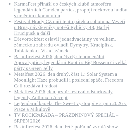
KarmaFest přináší do českých klubů atmosféru
legendárních Camden parties, propojí rockovou hudbu
s uměním i komunitou
Festival Hrady CZ míří tento pátek a sobotu na Veveří
u Brna, návštěvníky potěší Rybičky 48, Harlej,
Krucipüsk a další
Dřevorockfest oslavil jednadvacátiny ve velkém,
zámeckou zahradu ovládli Dymytry, Krucipüsk,
Tublatanka i Visací zámek
Basinfirefest 2026, den čtvrtý: fenomenální
Apocalyptica, legendární Root i s Big Bossem či velká
párty s Green Jellÿ
Metalfest 2026, den druhý, část 1.: Solar System a
Moonlight Haze probudili i poslední spáče, Freedom
Call rozdávali radost
Metalfest 2026, den první: festival odstartovaly
legendy Anthrax a Accept
Legendární kapela The Sweet vystoupí v srpnu 2026 v
Praze a Mikulově
TV ROCKPARÁDA – PRÁZDNINOVÝ SPECIÁL –
SRPEN 2026
Basinfirefest 2026, den třetí: pořádně zvrhlá show