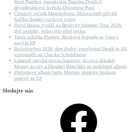
Steel Panther, masakrální Napalm Death či
devadesátková hvězda Drowning Pool
Čtrnáctý ročník Magmafestu: Jihlava opět přivítá
špičku domácí rockové scény
Pavel Hanus vyráží na Beskydy Summer Tour 2026:
dvě podoby, jedno léto plné rocku
Tanja zažehla Plamen: Rocková legenda se vrací s
novým EP
Basinfirefest 2026, den druhý: excelentní Death to All
vzpomněli na Chucka Schuldinera
Limetall otevírá novou kapitolu, dvojicí skladeb
Money za sny a Dlouhej flám láká na podzimní album
Přelomové album Salto Mortale skupiny Arakain
poprvé na LP
Sledujte nás