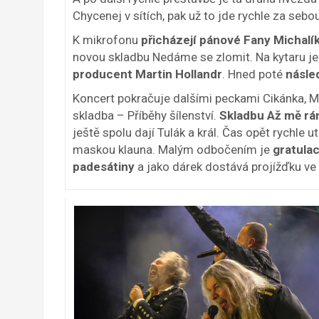
Chycenej v sítích, pak už to jde rychle za sebou
K mikrofonu
přicházejí pánové Fany Michalík
novou skladbu Nedáme se zlomit. Na kytaru je 
producent Martin Hollandr
. Hned poté
násle
Koncert pokračuje dalšími peckami Cikánka, Můj
skladba – Příběhy šílenství.
Skladbu Až mě rá
ještě spolu dají Tulák a král. Čas opět rychle u
maskou klauna. Malým odbočením je
gratula
padesátiny
a jako dárek dostává projížďku ve 