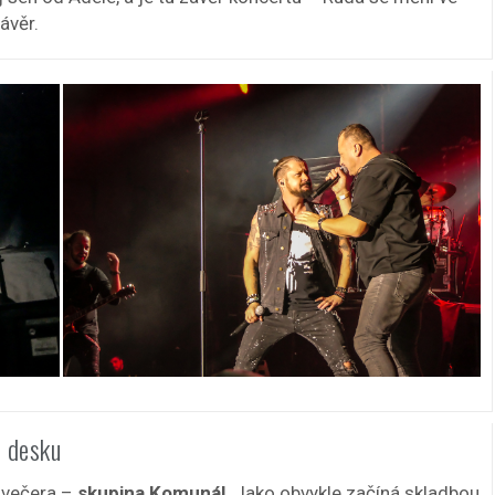
ávěr.
u desku
 večera –
skupina Komunál
. Jako obvykle začíná skladbou