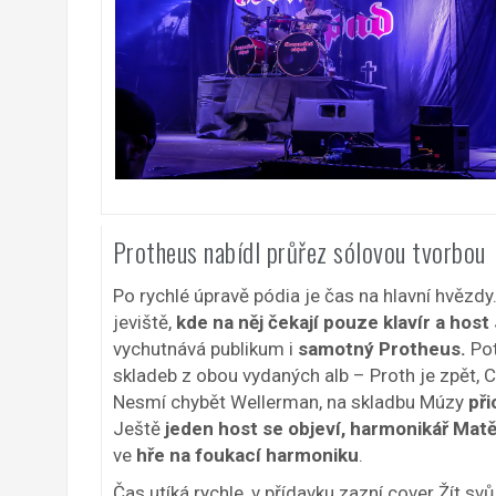
Protheus nabídl průřez sólovou tvorbou
Po rychlé úpravě pódia je čas na hlavní hvězdy.
jeviště,
kde na něj čekají pouze klavír a hos
vychutnává publikum i
samotný Protheus.
Pot
skladeb z obou vydaných alb – Proth je zpět, Ce
Nesmí chybět Wellerman, na skladbu Múzy
při
Ještě
jeden host se objeví, harmonikář Mat
ve
hře na foukací harmoniku
.
Čas utíká rychle, v přídavku zazní cover Žít sv