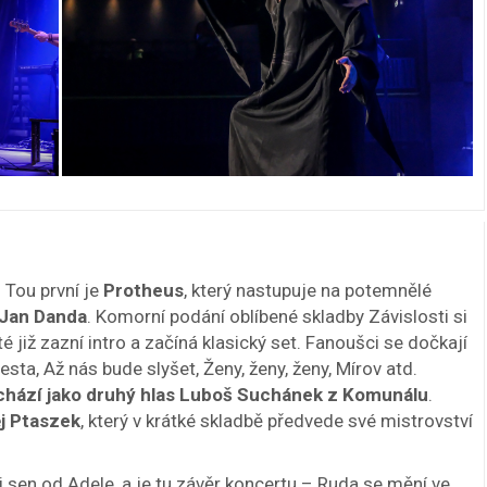
 Tou první je
Protheus
, který nastupuje na potemnělé
t Jan Danda
. Komorní podání oblíbené skladby Závislosti si
é již zazní intro a začíná klasický set. Fanoušci se dočkají
sta, Až nás bude slyšet, Ženy, ženy, ženy, Mírov atd.
chází jako druhý hlas Luboš Suchánek z Komunálu
.
ěj Ptaszek
, který v krátké skladbě předvede své mistrovství
ůj sen od Adele, a je tu závěr koncertu – Ruda se mění ve