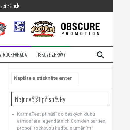
n Jellÿ
dávali radost
i komunitou
a další
V ROCKPARÁDA
TISKOVÉ ZPRÁVY
sací zámek
Hledat:
Nejnovější příspěvky
KarmaFest přináší do českých klubů
atmosféru legendárních Camden parties,
propojí rockovou hudbu s uměním i