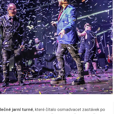
lečné jarní turné
, které čítalo osmadvacet zastávek po