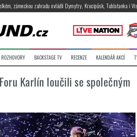
ní Apocalyptica, legendární Root i s Big Bossem či velká párty s Gree
 System a Moonlight Haze probudili i poslední spáče, Freedom Call roz
rtovaly legendy Anthrax a Accept
féru legendárních Camden parties, propojí rockovou hudbu s uměním 
tu na Veveří u Brna, návštěvníky potěší Rybičky 48, Harlej, Krucipüsk 
ROZHOVORY
BACKSTAGE TV
RECENZE
KALENDÁŘ AKCÍ
T
velkém, zámeckou zahradu ovládli Dymytry, Krucipüsk, Tublatanka i Vi
oru Karlín loučili se společným