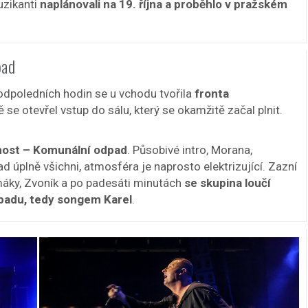
zikanti
naplánovali na 19. října a proběhlo v pražském
pad
dpoledních hodin se u vchodu tvořila
fronta
 se otevřel vstup do sálu, který se okamžitě začal plnit.
 host – Komunální odpad
. Působivé intro, Morana,
ad úplně všichni, atmosféra je naprosto elektrizující. Zazní
máky, Zvoník a po padesáti minutách
se skupina loučí
padu, tedy songem Karel
.