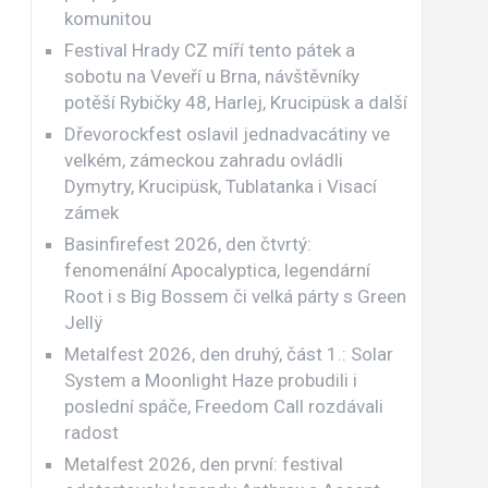
komunitou
Festival Hrady CZ míří tento pátek a
sobotu na Veveří u Brna, návštěvníky
potěší Rybičky 48, Harlej, Krucipüsk a další
Dřevorockfest oslavil jednadvacátiny ve
velkém, zámeckou zahradu ovládli
Dymytry, Krucipüsk, Tublatanka i Visací
zámek
Basinfirefest 2026, den čtvrtý:
fenomenální Apocalyptica, legendární
Root i s Big Bossem či velká párty s Green
Jellÿ
Metalfest 2026, den druhý, část 1.: Solar
System a Moonlight Haze probudili i
poslední spáče, Freedom Call rozdávali
radost
Metalfest 2026, den první: festival