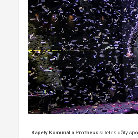
Kapely Komunál a Protheus
si letos užily
spo