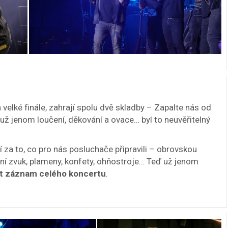
 velké finále, zahrají spolu dvě skladby – Zapalte nás od
ž jenom loučení, děkování a ovace… byl to neuvěřitelný
a to, co pro nás posluchače připravili – obrovskou
í zvuk, plameny, konfety, ohňostroje… Teď už jenom
jít záznam celého koncertu
.