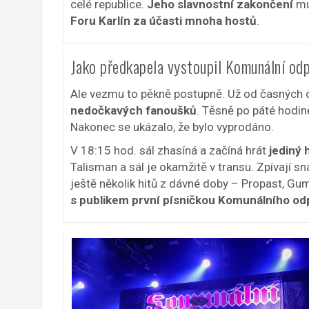
celé republice.
Jeho slavnostní zakončení
mu
Foru Karlín za účasti mnoha hostů
.
Jako předkapela vystoupil Komunální od
Ale vezmu to pěkně postupně. Už od časných o
nedočkavých fanoušků
. Těsně po páté hodině
Nakonec se ukázalo, že bylo vyprodáno.
V 18:15 hod. sál zhasíná a začíná hrát
jediný
Talisman a sál je okamžitě v transu. Zpívají sn
ještě několik hitů z dávné doby – Propast, Gu
s publikem
první písničkou Komunálního od