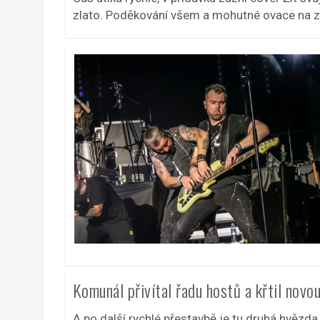
zlato. Poděkování všem a mohutné ovace na z
Komunál přivítal řadu hostů a křtil novo
A po další rychlé přestavbě je tu druhá hvězda