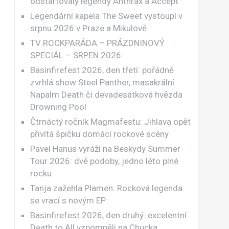
odstartovaly legendy Anthrax a Accept
Legendární kapela The Sweet vystoupí v
srpnu 2026 v Praze a Mikulově
TV ROCKPARÁDA – PRÁZDNINOVÝ
SPECIÁL – SRPEN 2026
Basinfirefest 2026, den třetí: pořádně
zvrhlá show Steel Panther, masakrální
Napalm Death či devadesátková hvězda
Drowning Pool
Čtrnáctý ročník Magmafestu: Jihlava opět
přivítá špičku domácí rockové scény
Pavel Hanus vyráží na Beskydy Summer
Tour 2026: dvě podoby, jedno léto plné
rocku
Tanja zažehla Plamen: Rocková legenda
se vrací s novým EP
Basinfirefest 2026, den druhý: excelentní
Death to All vzpomněli na Chucka