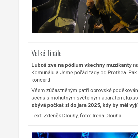
Velké finále
Luboš zve na pódium všechny muzikanty
na
Komunálu a Jsme pořád tady od Prothea. Pak u
koncert!
Všem zúčastněným patří obrovské poděkování z
scénu s mohutným světelným aparátem, luxusn
zbývá počkat si do jara 2025, kdy by měl vy
Text: Zdeněk Dlouhý, foto: Irena Dlouhá