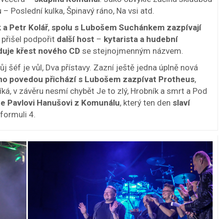
 – Poslední kulka, Špinavý ráno, Na vsi atd.
 a Petr Kolář
,
spolu s Lubošem Suchánkem zazpívají
přišel podpořit
další host
–
kytarista a hudební
duje křest nového CD
se stejnojmenným názvem.
 šéf je vůl, Dva přístavy. Zazní ještě jedna úplně nová
no povedou přichází s Lubošem zazpívat Protheus
,
tíká, v závěru nesmí chybět Je to zlý, Hrobník a smrt a Pod
ce Pavlovi Hanušovi z Komunálu
, který ten den
slaví
formuli 4.