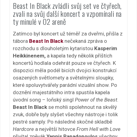
Beast In Black zvládli svůj set ve čtyřech,
zvali na svůj další koncert a vzpomínali na
ty minulé v O2 areně
Zatímco byl koncert už téměř za dveřmi, přišla z
tábora
Beast In Black
nečekaná zpráva o
rozchodu s dlouholetým kytaristou
Kasperim
Heikkinenem,
a kapela tedy několik příštích
koncertů hodlala odehrát pouze ve čtyřech. K
dispozici měla podél bicích dvojici konstrukcí
osazených světlomety a světelnými sloupky,
které spoluvytvářely parádní vizuální show. Po
doznění majestátního intra spustila kapela
úvodní song – loňský singl
Power of the Beast
.
Beast In Black
se mohli spolehnout na skvělý
zvuk, dobře byly slyšet všechny nástroje i tolik
pestré samply. Po následné skočné skladbě
Hardcore
a největší hitovce
From Hell with Love
přivítal zpěvák
Yannis Papadopoulos
všechny