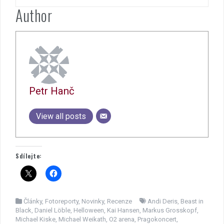
Author
Petr Hanč
View all posts
Sdílejte:
Články
,
Fotoreporty
,
Novinky
,
Recenze
Andi Deris
,
Beast in
Black
,
Daniel Löble
,
Helloween
,
Kai Hansen
,
Markus Grosskopf
,
Michael Kiske
,
Michael Weikath
,
O2 arena
,
Pragokoncert
,