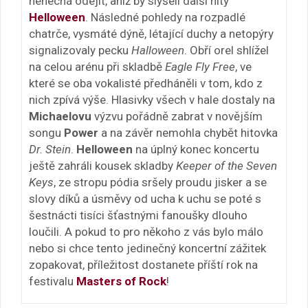
nenechá odejít, aniž by slyšeli další hity
Helloween
. Následné pohledy na rozpadlé
chatrče, vysmáté dýně, létající duchy a netopýry
signalizovaly pecku
Halloween
. Obří orel shlížel
na celou arénu při skladbě
Eagle Fly Free
, ve
které se oba vokalisté předháněli v tom, kdo z
nich zpívá výše. Hlasivky všech v hale dostaly na
Michaelovu
výzvu pořádně zabrat v novějším
songu
Power
a na závěr nemohla chybět hitovka
Dr. Stein
.
Helloween
na úplný konec koncertu
ještě zahráli kousek skladby
Keeper of the Seven
Keys
, ze stropu pódia sršely proudu jisker a se
slovy díků a úsměvy od ucha k uchu se poté s
šestnácti tisíci šťastnými fanoušky dlouho
loučili. A pokud to pro někoho z vás bylo málo
nebo si chce tento jedinečný koncertní zážitek
zopakovat, příležitost dostanete příští rok na
festivalu
Masters of Rock
!