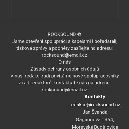
ROCKSOUND ©
Jsme otevřeni spolupráci s kapelami i pořadateli,
tiskové zprávy a podněty zasílejte na adresu:
rocksound@email.cz
O nás
Zásady ochrany osobních údajů
V naší redakci rádi přivítáme nové spolupracovníky
z řad redaktorů, kontaktujte nás na adrese:
rocksound@email.cz
Kontakty
redakce@rocksound.cz
Jan Švanda
Gagarinova 1364,
Moravské Budějovice