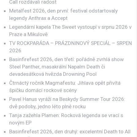
Call rozdávali radost
Metalfest 2026, den první: festival odstartovaly
legendy Anthrax a Accept
Legendární kapela The Sweet vystoupí v srpnu 2026 v
Praze a Mikulově
TV ROCKPARÁDA – PRÁZDNINOVÝ SPECIÁL – SRPEN
2026
Basinfirefest 2026, den třetí: pořádně zvrhlá show
Steel Panther, masakrální Napalm Death či
devadesátková hvězda Drowning Pool
Čtrnáctý ročník Magmafestu: Jihlava opět přivítá
špičku domácí rockové scény
Pavel Hanus vyráží na Beskydy Summer Tour 2026:
dvě podoby, jedno léto plné rocku
Tanja zažehla Plamen: Rocková legenda se vrací s
novým EP
Basinfirefest 2026, den druhý: excelentní Death to All