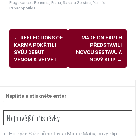
Pragokoncert Bohemia
,
Praha
,
Sascha Gerstner
,
Yannis
Papadopoulos
Navigace
←
REFLECTIONS OF
MADE ON EARTH
pro
KARMA POKŘTILI
PŘEDSTAVILI
příspěvky
SVŮJ DEBUT
NOVOU SESTAVU A
VENOM & VELVET
NOVÝ KLIP
→
Hledat:
Nejnovější příspěvky
Horkýže Slíže představují Monte Mabu, nový klip