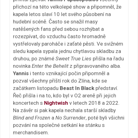
příchozí na této velkolepé show a připomněl, že
kapela letos slaví 10 let svého působení na
hudební scéně. Často se snažil masy
natěšených fans před sebou rozhýbat a
rozezpívat, do vzduchu často hromadně
vystřelovaly paroháče i zaťaté pěsti. Ve svižném
sledu kapela sypala jednu chytlavou skladbu za
druhou, po známé
Sweet True Lies
přišla na řadu
novinka
Enter the Behelit
z připravovaného alba.
Yannis
i tento vznikající počin připomněl a
pozval všechny příští rok do Zlína, kde se
začátkem listopadu
Beast In Black
představí.
Řeč přišla i na to, kdo byl v O2 areně při jejich
koncertech s
Nightwish
v letech 2018 a 2022.
Na závěr si pak kapela nechala starší skladby
Blind and Frozen
a
No Surrender
, poté byli všichni
pozvání na společné setkání ke stánku s
merchandisem.