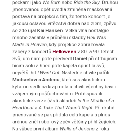
peckami jako
We Burn
nebo
Ride the Sky
. Druhou
jmenovanou opět uvedla zmíněná maskovaná
postava na projekci s tím, že tento koncert je
jakousi oslavou vítězství dobra nad zlem, zpěvu
se zde ujal
Kai Hansen
. Velká vlna nostalgie
mnohé zasáhla v průběhu skladby
Hell Was
Made in Heaven
, kdy projekce zobrazovala
záběry z koncertů
Helloween
v 80. a 90. letech.
Svůj um nám poté předvedl
Daniel
při strhujícím
bicím sólu a hned poté kapela spustila svůj
největší hit
I Want Out
. Následné chvíle patřili
Michaelovi a Andimu
, kteří si s akustickou
kytarou sedli na kraj mola a chvíli všechny bavili
vzájemným pošťuchováním. Poté spustili
akustické verze částí skladeb
In the Middle of a
Heartbeat
a
A Take That Wasn´t Right
. Při druhé
jmenované se pak přidala celá kapela a plnou
arénou zněl i sborový zpěv většiny přihlížejících.
Na vůbec první album
Walls of Jericho
z roku