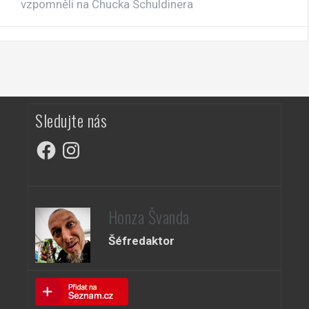
vzpomněli na Chucka Schuldinera
Sledujte nás
Facebook
Instagram
Honza Švanda
Šéfredaktor