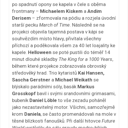
po spadnutí opony se kapela v čele s oběma
frontmany –
Michaelem Kiskem
a
Andim
Derisem
– zformovala na pódiu a rozjela úvodní
starší pecku
March of Time
. Následně se na
projekci objevila tajemná postava v kápi se
souhvězdím místo hlavy, přivítala všechny
příchozí a poděkovala všem za 40 let loajality ke
kapele.
Helloween
se poté pustili do téměř 14
minut dlouhé skladby
The King for a 1000 Years
,
během které projekce zobrazovala obrovský
středověký hrad. Trio kytaristů
Kai Hansen,
Sascha Gerstner
a
Michael Weikath
se
blýskalo parádními sóly, basák
Markus
Grosskopf
bavil i svými srandovními grimasami,
bubeník
Daniel Löble
to vše zezadu poháněl
jako nezastavitelný motor. Všichni, samozřejmě
krom
Daniela
, se často promenádovali na mole v
těsné blízkosti fanoušků. Při další hitovce
Future
World
vystřelily do sálu proudy modro-bílých