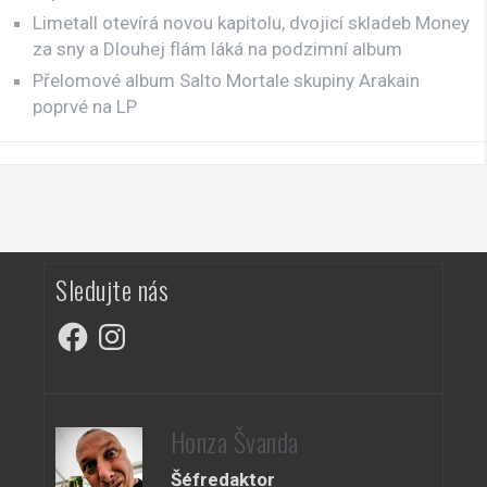
Limetall otevírá novou kapitolu, dvojicí skladeb Money
za sny a Dlouhej flám láká na podzimní album
Přelomové album Salto Mortale skupiny Arakain
poprvé na LP
Sledujte nás
Facebook
Instagram
Honza Švanda
Šéfredaktor