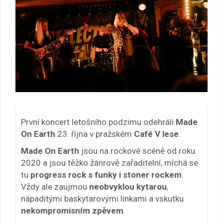
První koncert letošního podzimu odehráli
Made
On Earth
23. října v pražském
Café V lese
.
Made On Earth
jsou na rockové scéně od roku
2020 a jsou těžko žánrově zařaditelní, míchá se
tu
progress rock s funky i stoner rockem
.
Vždy ale zaujmou
neobvyklou kytarou
,
nápaditými baskytarovými linkami a vskutku
nekompromisním zpěvem
.