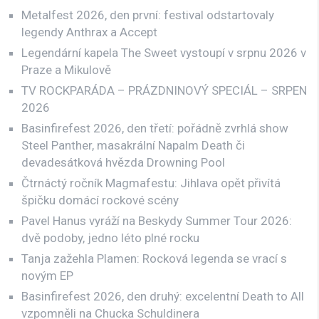
Metalfest 2026, den první: festival odstartovaly
legendy Anthrax a Accept
Legendární kapela The Sweet vystoupí v srpnu 2026 v
Praze a Mikulově
TV ROCKPARÁDA – PRÁZDNINOVÝ SPECIÁL – SRPEN
2026
Basinfirefest 2026, den třetí: pořádně zvrhlá show
Steel Panther, masakrální Napalm Death či
devadesátková hvězda Drowning Pool
Čtrnáctý ročník Magmafestu: Jihlava opět přivítá
špičku domácí rockové scény
Pavel Hanus vyráží na Beskydy Summer Tour 2026:
dvě podoby, jedno léto plné rocku
Tanja zažehla Plamen: Rocková legenda se vrací s
novým EP
Basinfirefest 2026, den druhý: excelentní Death to All
vzpomněli na Chucka Schuldinera