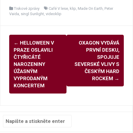
Tiskové zprávy
Café V lese
,
klip
,
Made On Earth
,
Peter
Vaida
,
singl Sunlight
,
videoklip
Navigace
←
HELLOWEEN V
OXAGON VYDÁVÁ
pro
PRAZE OSLAVILI
PRVNÍ DESKU,
příspěvky
ČTYŘICÁTÉ
SPOJUJE
NAROZENINY
SEVERSKÉ VLIVY S
ÚŽASNÝM
ČESKÝM HARD
VYPRODANÝM
ROCKEM
→
KONCERTEM
Hledat: