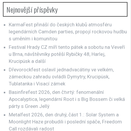
Nejnovější příspěvky
KarmaFest přináší do českých klubů atmosféru
legendárních Camden parties, propojí rockovou hudbu
s uměním i komunitou
Festival Hrady CZ míří tento pátek a sobotu na Veveří
u Brna, návštěvníky potěší Rybičky 48, Harlej,
Krucipüsk a další
Dřevorockfest oslavil jednadvacátiny ve velkém,
zámeckou zahradu ovládli Dymytry, Krucipüsk,
Tublatanka i Visací zámek
Basinfirefest 2026, den čtvrtý: fenomenální
Apocalyptica, legendární Root i s Big Bossem či velká
párty s Green Jellÿ
Metalfest 2026, den druhý, část 1.: Solar System a
Moonlight Haze probudili i poslední spáče, Freedom
Call rozdávali radost